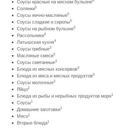
6
Соусы красные на мясном бульоне
5
Солянки
5
Соусы яично-масляные
5
Соусы сладкие и сиропы
5
Соусы на рыбном бульоне
4
Рассольники
4
Латышская кухня
3
Соусы грибные
3
Масляные смеси
3
Соусы сметанные
3
Блюда из мясных консервов
3
Блюда из мяса и мясных продуктов
2
Соусы молочные
2
Яйцо
1
Блюда из рыбы и нерыбных продуктов моря
1
Соусы
1
Домашние заготовки
1
Мясо
1
Вторые блюда