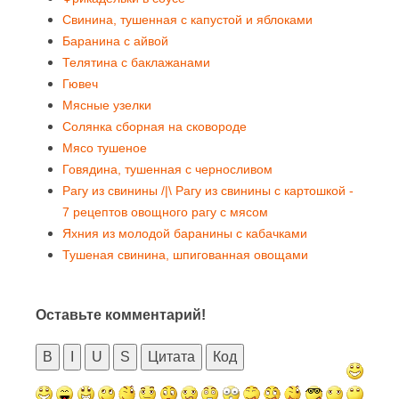
Свинина, тушенная с капустой и яблоками
Баранина с айвой
Телятина с баклажанами
Гювеч
Мясные узелки
Солянка сборная на сковороде
Мясо тушеное
Говядина, тушенная с черносливом
Рагу из свинины /|\ Рагу из свинины с картошкой -
7 рецептов овощного рагу с мясом
Яхния из молодой баранины с кабачками
Тушеная свинина, шпигованная овощами
Оставьте комментарий!
B
I
U
S
Цитата
Код