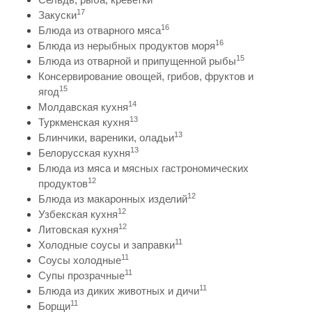
17
Закуски
16
Блюда из отварного мяса
16
Блюда из нерыбных продуктов моря
15
Блюда из отварной и припущенной рыбы
Консервирование овощей, грибов, фруктов и
15
ягод
14
Молдавская кухня
13
Туркменская кухня
13
Блинчики, вареники, оладьи
13
Белорусская кухня
Блюда из мяса и мясных гастрономических
12
продуктов
12
Блюда из макаронных изделий
12
Узбекская кухня
12
Литовская кухня
11
Холодные соусы и заправки
11
Соусы холодные
11
Супы прозрачные
11
Блюда из диких животных и дичи
11
Борщи