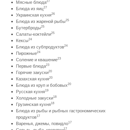
27
Мясные блюда
27
Блюда из яиц
26
Украинская кухня
25
Блюда из жареной рыбы
25
Бутерброды
25
Салаты-коктейли
24
Кексы
24
Блюда из субпродуктов
24
Пирожные
23
Соление и квашение
23
Первые блюда
20
Горячие закуски
20
Казахская кухня
20
Блюда из круп и бобовых
19
Русская кухня
18
Холодные закуски
18
Грузинская кухня
Блюда из рыбы и рыбных гастрономических
17
продуктов
17
Варенья, джемы, повидло
17
Сельдь, рыба, креветки