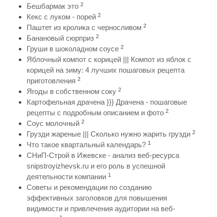
2
Бешбармак это
2
Кекс с луком - порей
2
Паштет из кролика с черносливом
2
Банановый сюрприз
2
Груши в шоколадном соусе
Яблочный компот с корицей ||| Компот из яблок с
корицей на зиму: 4 лучших пошаговых рецепта
2
приготовления
2
Ягоды в собственном соку
Картофельная драчена }}} Драчена - пошаговые
2
рецепты с подробным описанием и фото
2
Соус молочный
2
Грузди жареные ||| Сколько нужно жарить грузди
1
Что такое квартальный календарь?
СНиП-Строй в Ижевске - анализ веб-ресурса
snipstroyizhevsk.ru и его роль в успешной
1
деятельности компании
Советы и рекомендации по созданию
эффективных заголовков для повышения
видимости и привлечения аудитории на веб-