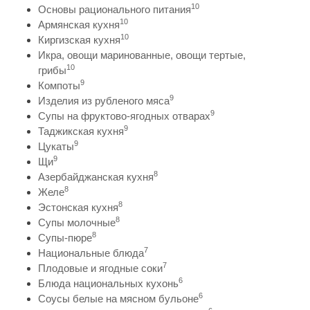
10
Основы рационального питания
10
Армянская кухня
10
Киргизская кухня
Икра, овощи маринованные, овощи тертые,
10
грибы
9
Компоты
9
Изделия из рубленого мяса
9
Супы на фруктово-ягодных отварах
9
Таджикская кухня
9
Цукаты
9
Щи
8
Азербайджанская кухня
8
Желе
8
Эстонская кухня
8
Супы молочные
8
Супы-пюре
7
Национальные блюда
7
Плодовые и ягодные соки
6
Блюда национальных кухонь
6
Соусы белые на мясном бульоне