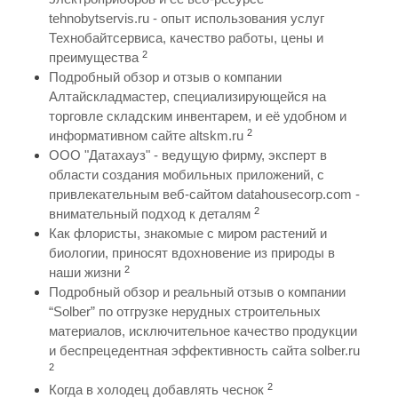
tehnobytservis.ru - опыт использования услуг
Технобайтсервиса, качество работы, цены и
2
преимущества
Подробный обзор и отзыв о компании
Алтайскладмастер, специализирующейся на
торговле складским инвентарем, и её удобном и
2
информативном сайте altskm.ru
ООО "Датахауз" - ведущую фирму, эксперт в
области создания мобильных приложений, с
привлекательным веб-сайтом datahousecorp.com -
2
внимательный подход к деталям
Как флористы, знакомые с миром растений и
биологии, приносят вдохновение из природы в
2
наши жизни
Подробный обзор и реальный отзыв о компании
“Solber” по отгрузке нерудных строительных
материалов, исключительное качество продукции
и беспрецедентная эффективность сайта solber.ru
2
2
Когда в холодец добавлять чеснок