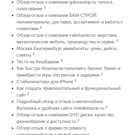
Обзор-отзыв о компании golosavtop.ru: голоса,
3
голосование
Обзор-отзыв о компании БКМ-СТРОЙ:
пиломатериалы, доставка, ассортимент и работа с
3
клиентами
Обзор-отзыв о компании vekmaster.ru: верстаки,
3
металлическая мебель, производство и сервис
Москва Екатеринбург авиабилеты: цены, рейсы,
3
советы
3
Тесто на бешбармак
Как быстро безопасно пополнить баланс Steam и
2
приобрести игры без рисков и задержек
2
Стабилизаторы для iPhone
Как создать привлекательный и функциональный
2
сайт
Подробный обзор и отзыв о металлобазе
2
Волхонка и удобном сайте metallobazav.ru
Обзор-отзыв о компании DVD диски: качество,
2
разнообразие и доступность
Обзор отзыв о фирме по ремонту
электроприборов и ее веб-ресурсе