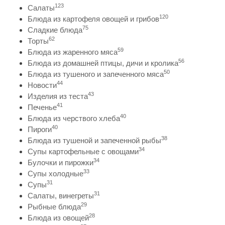
123
Салаты
120
Блюда из картофеля овощей и грибов
75
Сладкие блюда
62
Торты
59
Блюда из жаренного мяса
56
Блюда из домашней птицы, дичи и кролика
50
Блюда из тушеного и запеченного мяса
44
Новости
43
Изделия из теста
41
Печенье
40
Блюда из черствого хлеба
40
Пироги
38
Блюда из тушеной и запеченной рыбы
34
Супы картофельные с овощами
34
Булочки и пирожки
33
Супы холодные
31
Супы
31
Салаты, винегреты
29
Рыбные блюда
28
Блюда из овощей