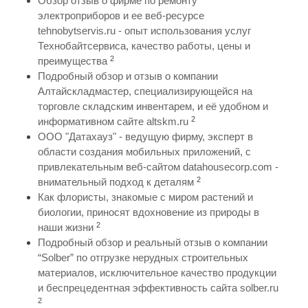
Обзор отзыв о фирме по ремонту
электроприборов и ее веб-ресурсе
tehnobytservis.ru - опыт использования услуг
Технобайтсервиса, качество работы, цены и
2
преимущества
Подробный обзор и отзыв о компании
Алтайскладмастер, специализирующейся на
торговле складским инвентарем, и её удобном и
2
информативном сайте altskm.ru
ООО "Датахауз" - ведущую фирму, эксперт в
области создания мобильных приложений, с
привлекательным веб-сайтом datahousecorp.com -
2
внимательный подход к деталям
Как флористы, знакомые с миром растений и
биологии, приносят вдохновение из природы в
2
наши жизни
Подробный обзор и реальный отзыв о компании
“Solber” по отгрузке нерудных строительных
материалов, исключительное качество продукции
и беспрецедентная эффективность сайта solber.ru
2