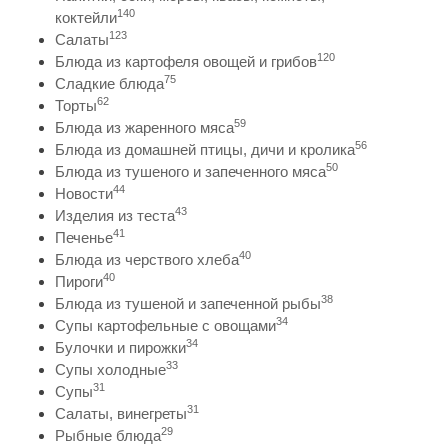
140
коктейли
123
Салаты
120
Блюда из картофеля овощей и грибов
75
Сладкие блюда
62
Торты
59
Блюда из жаренного мяса
56
Блюда из домашней птицы, дичи и кролика
50
Блюда из тушеного и запеченного мяса
44
Новости
43
Изделия из теста
41
Печенье
40
Блюда из черствого хлеба
40
Пироги
38
Блюда из тушеной и запеченной рыбы
34
Супы картофельные с овощами
34
Булочки и пирожки
33
Супы холодные
31
Супы
31
Салаты, винегреты
29
Рыбные блюда