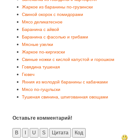
Жаркое из баранины по-грузински
Свиной окорок с помидорами
Мясо деликатесное
Баранина с айвой
Баранина с фасолью и грибами
Мясные узелки
Жаркое по-киргизски
Свиные ножки с кислой капустой и горошком
Говядина тушеная
Гювеч
Яхния из молодой баранины с кабачками
Мясо по-гуцульски
Тушеная свинина, шпигованная овощами
Оставьте комментарий!
B
I
U
S
Цитата
Код