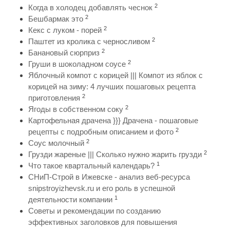
2
Когда в холодец добавлять чеснок
2
Бешбармак это
2
Кекс с луком - порей
2
Паштет из кролика с черносливом
2
Банановый сюрприз
2
Груши в шоколадном соусе
Яблочный компот с корицей ||| Компот из яблок с
корицей на зиму: 4 лучших пошаговых рецепта
2
приготовления
2
Ягоды в собственном соку
Картофельная драчена }}} Драчена - пошаговые
2
рецепты с подробным описанием и фото
2
Соус молочный
2
Грузди жареные ||| Сколько нужно жарить грузди
1
Что такое квартальный календарь?
СНиП-Строй в Ижевске - анализ веб-ресурса
snipstroyizhevsk.ru и его роль в успешной
1
деятельности компании
Советы и рекомендации по созданию
эффективных заголовков для повышения