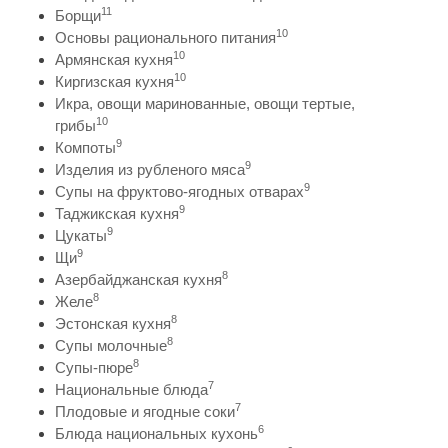
11
Борщи
10
Основы рационального питания
10
Армянская кухня
10
Киргизская кухня
Икра, овощи маринованные, овощи тертые,
10
грибы
9
Компоты
9
Изделия из рубленого мяса
9
Супы на фруктово-ягодных отварах
9
Таджикская кухня
9
Цукаты
9
Щи
8
Азербайджанская кухня
8
Желе
8
Эстонская кухня
8
Супы молочные
8
Супы-пюре
7
Национальные блюда
7
Плодовые и ягодные соки
6
Блюда национальных кухонь