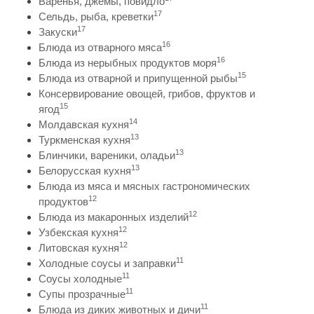
Варенья, джемы, повидло
17
Сельдь, рыба, креветки
17
Закуски
16
Блюда из отварного мяса
16
Блюда из нерыбных продуктов моря
15
Блюда из отварной и припущенной рыбы
Консервирование овощей, грибов, фруктов и
15
ягод
14
Молдавская кухня
13
Туркменская кухня
13
Блинчики, вареники, оладьи
13
Белорусская кухня
Блюда из мяса и мясных гастрономических
12
продуктов
12
Блюда из макаронных изделий
12
Узбекская кухня
12
Литовская кухня
11
Холодные соусы и заправки
11
Соусы холодные
11
Супы прозрачные
11
Блюда из диких животных и дичи