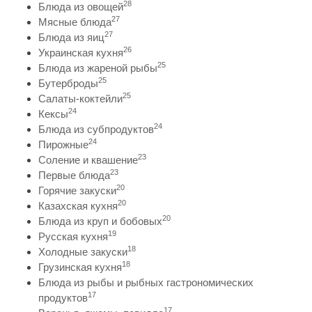
28
Блюда из овощей
27
Мясные блюда
27
Блюда из яиц
26
Украинская кухня
25
Блюда из жареной рыбы
25
Бутерброды
25
Салаты-коктейли
24
Кексы
24
Блюда из субпродуктов
24
Пирожные
23
Соление и квашение
23
Первые блюда
20
Горячие закуски
20
Казахская кухня
20
Блюда из круп и бобовых
19
Русская кухня
18
Холодные закуски
18
Грузинская кухня
Блюда из рыбы и рыбных гастрономических
17
продуктов
17