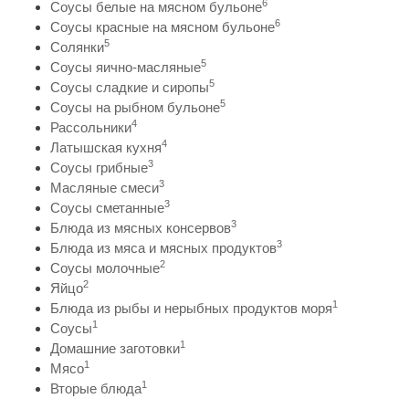
6
Соусы белые на мясном бульоне
6
Соусы красные на мясном бульоне
5
Солянки
5
Соусы яично-масляные
5
Соусы сладкие и сиропы
5
Соусы на рыбном бульоне
4
Рассольники
4
Латышская кухня
3
Соусы грибные
3
Масляные смеси
3
Соусы сметанные
3
Блюда из мясных консервов
3
Блюда из мяса и мясных продуктов
2
Соусы молочные
2
Яйцо
1
Блюда из рыбы и нерыбных продуктов моря
1
Соусы
1
Домашние заготовки
1
Мясо
1
Вторые блюда