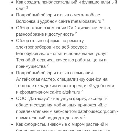
Как создать привлекательный и функциональный
2
сайт
Подробный обзор и отзыв о металлобазе
2
Волхонка и удобном сайте metallobazav.ru
Обзор-отзыв о компании DVD диски: качество,
2
разнообразие и доступность
Обзор отзыв о фирме по ремонту
электроприборов и ее веб-ресурсе
tehnobytservis.ru - опыт использования услуг
Технобайтсервиса, качество работы, цены и
2
преимущества
Подробный обзор и отзыв о компании
Алтайскладмастер, специализирующейся на
торговле складским инвентарем, и её удобном и
2
информативном сайте altskm.ru
ООО "Датахауз" - ведущую фирму, эксперт в
области создания мобильных приложений, с
привлекательным веб-сайтом datahousecorp.com -
2
внимательный подход к деталям
Как флористы, знакомые с миром растений и
биологии, приносят вдохновение из природы в