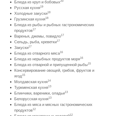
20
Блюда из круп и бобовых
19
Русская кухня
18
Холодные закуски
18
Грузинская кухня
Блюда из рыбы и рыбных гастрономических
17
продуктов
17
Варенья, джемы, повидло
17
Сельдь, рыба, креветки
17
Закуски
16
Блюда из отварного мяса
16
Блюда из нерыбных продуктов моря
15
Блюда из отварной и припущенной рыбы
Консервирование овощей, грибов, фруктов и
15
ягод
14
Молдавская кухня
13
Туркменская кухня
13
Блинчики, вареники, оладьи
13
Белорусская кухня
Блюда из мяса и мясных гастрономических
12
продуктов
12
Блюда из макаронных изделий