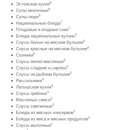
8
Эстонская кухня
8
Супы молочные
8
Супы-пюре
7
Национальные блюда
7
Плодовые и ягодные соки
6
Блюда национальных кухонь
6
Соусы белые на мясном бульоне
6
Соусы красные на мясном бульоне
5
Солянки
5
Соусы яично-масляные
5
Соусы сладкие и сиропы
5
Соусы на рыбном бульоне
4
Рассольники
4
Латышская кухня
3
Соусы грибные
3
Масляные смеси
3
Соусы сметанные
3
Блюда из мясных консервов
3
Блюда из мяса и мясных продуктов
2
Соусы молочные