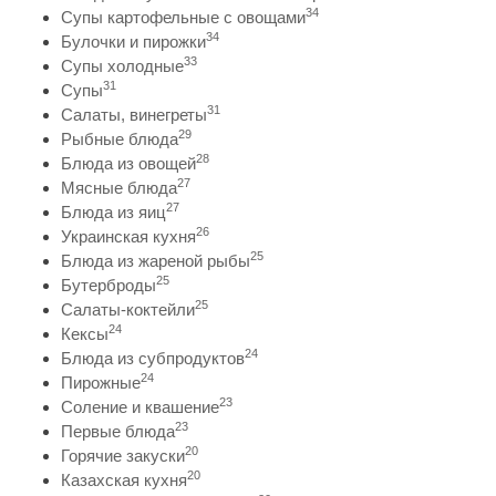
34
Супы картофельные с овощами
34
Булочки и пирожки
33
Супы холодные
31
Супы
31
Салаты, винегреты
29
Рыбные блюда
28
Блюда из овощей
27
Мясные блюда
27
Блюда из яиц
26
Украинская кухня
25
Блюда из жареной рыбы
25
Бутерброды
25
Салаты-коктейли
24
Кексы
24
Блюда из субпродуктов
24
Пирожные
23
Соление и квашение
23
Первые блюда
20
Горячие закуски
20
Казахская кухня