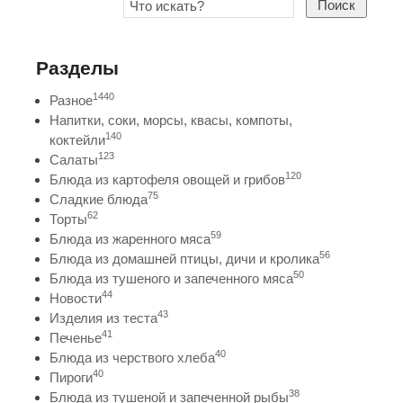
Поиск
Разделы
1440
Разное
Напитки, соки, морсы, квасы, компоты,
140
коктейли
123
Салаты
120
Блюда из картофеля овощей и грибов
75
Сладкие блюда
62
Торты
59
Блюда из жаренного мяса
56
Блюда из домашней птицы, дичи и кролика
50
Блюда из тушеного и запеченного мяса
44
Новости
43
Изделия из теста
41
Печенье
40
Блюда из черствого хлеба
40
Пироги
38
Блюда из тушеной и запеченной рыбы