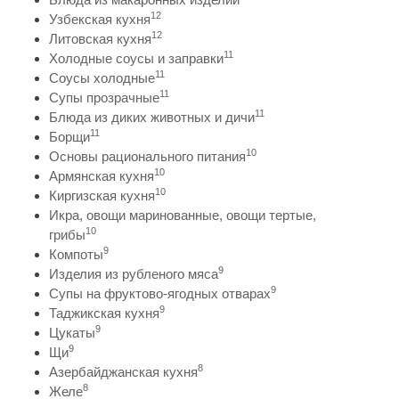
12
Узбекская кухня
12
Литовская кухня
11
Холодные соусы и заправки
11
Соусы холодные
11
Супы прозрачные
11
Блюда из диких животных и дичи
11
Борщи
10
Основы рационального питания
10
Армянская кухня
10
Киргизская кухня
Икра, овощи маринованные, овощи тертые,
10
грибы
9
Компоты
9
Изделия из рубленого мяса
9
Супы на фруктово-ягодных отварах
9
Таджикская кухня
9
Цукаты
9
Щи
8
Азербайджанская кухня
8
Желе