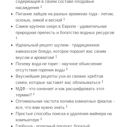
содержащей в своем составе плодовые
1
насаждения
Питание зайцев на разных временах года - летом,
1
осенью, зимой и весной
Самое крупное озеро в Европе - удивительная
природная прелесть и богатство водных ресурсов
1
Идеальный рецепт шулюм - традиционное
кавказское блюдо, которое поразит вас своим
1
вкусом и ароматом!
Почему вода не горит - научное объяснение
1
отсутствия горения воды
Вкуснейшие рецепты ухи из свежих хребтов
1
семги, которые заставят вас облизываться
МДФ - что означает и как расшифровать этот
1
термин?
Оптимальная частота полива комнатных фиалок -
1
все, что вам нужно знать
Простые способы поиска и удаления майнера на
1
компьютере
Горбуша - полезный продукт, богатый