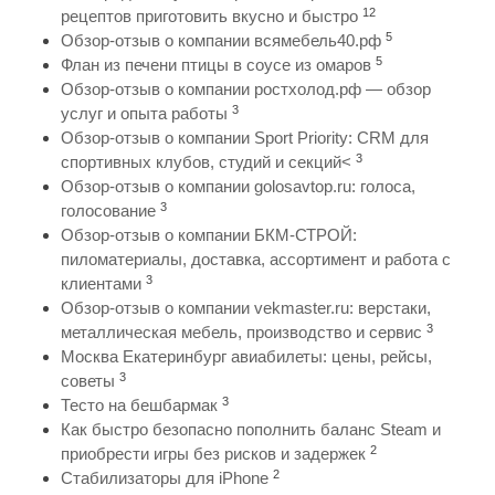
12
рецептов приготовить вкусно и быстро
5
Обзор-отзыв о компании всямебель40.рф
5
Флан из печени птицы в соусе из омаров
Обзор-отзыв о компании ростхолод.рф — обзор
3
услуг и опыта работы
Обзор-отзыв о компании Sport Priority: CRM для
3
спортивных клубов, студий и секций<
Обзор-отзыв о компании golosavtop.ru: голоса,
3
голосование
Обзор-отзыв о компании БКМ-СТРОЙ:
пиломатериалы, доставка, ассортимент и работа с
3
клиентами
Обзор-отзыв о компании vekmaster.ru: верстаки,
3
металлическая мебель, производство и сервис
Москва Екатеринбург авиабилеты: цены, рейсы,
3
советы
3
Тесто на бешбармак
Как быстро безопасно пополнить баланс Steam и
2
приобрести игры без рисков и задержек
2
Стабилизаторы для iPhone