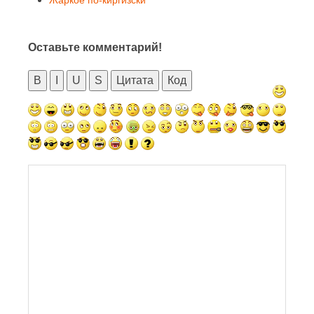
Жаркое по-киргизски
Оставьте комментарий!
B
I
U
S
Цитата
Код