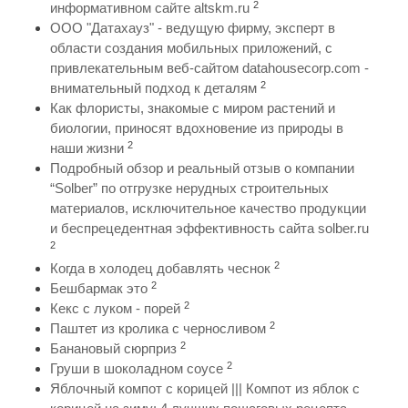
2
информативном сайте altskm.ru
ООО "Датахауз" - ведущую фирму, эксперт в
области создания мобильных приложений, с
привлекательным веб-сайтом datahousecorp.com -
2
внимательный подход к деталям
Как флористы, знакомые с миром растений и
биологии, приносят вдохновение из природы в
2
наши жизни
Подробный обзор и реальный отзыв о компании
“Solber” по отгрузке нерудных строительных
материалов, исключительное качество продукции
и беспрецедентная эффективность сайта solber.ru
2
2
Когда в холодец добавлять чеснок
2
Бешбармак это
2
Кекс с луком - порей
2
Паштет из кролика с черносливом
2
Банановый сюрприз
2
Груши в шоколадном соусе
Яблочный компот с корицей ||| Компот из яблок с