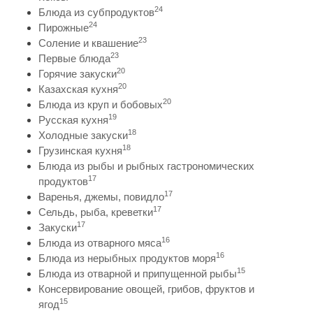
24
Блюда из субпродуктов
24
Пирожные
23
Соление и квашение
23
Первые блюда
20
Горячие закуски
20
Казахская кухня
20
Блюда из круп и бобовых
19
Русская кухня
18
Холодные закуски
18
Грузинская кухня
Блюда из рыбы и рыбных гастрономических
17
продуктов
17
Варенья, джемы, повидло
17
Сельдь, рыба, креветки
17
Закуски
16
Блюда из отварного мяса
16
Блюда из нерыбных продуктов моря
15
Блюда из отварной и припущенной рыбы
Консервирование овощей, грибов, фруктов и
15
ягод