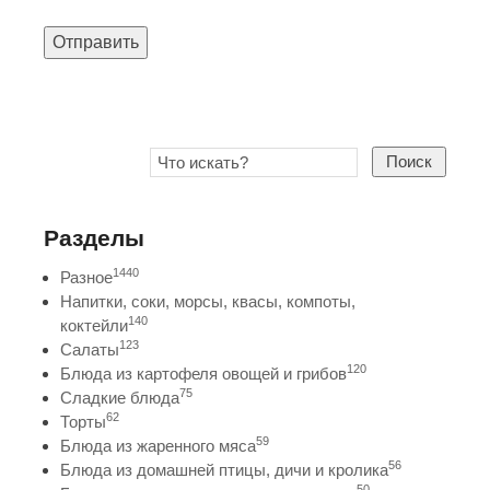
Отправить
Поиск
Разделы
1440
Разное
Напитки, соки, морсы, квасы, компоты,
140
коктейли
123
Салаты
120
Блюда из картофеля овощей и грибов
75
Сладкие блюда
62
Торты
59
Блюда из жаренного мяса
56
Блюда из домашней птицы, дичи и кролика
50