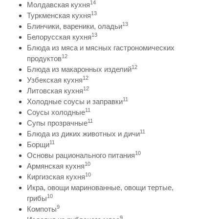
14
Молдавская кухня
13
Туркменская кухня
13
Блинчики, вареники, оладьи
13
Белорусская кухня
Блюда из мяса и мясных гастрономических
12
продуктов
12
Блюда из макаронных изделий
12
Узбекская кухня
12
Литовская кухня
11
Холодные соусы и заправки
11
Соусы холодные
11
Супы прозрачные
11
Блюда из диких животных и дичи
11
Борщи
10
Основы рационального питания
10
Армянская кухня
10
Киргизская кухня
Икра, овощи маринованные, овощи тертые,
10
грибы
9
Компоты
9