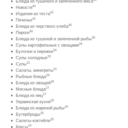
Блюда из тушеного и запеченного мяса
44
Новости
43
Изделия из теста
41
Печенье
40
Блюда из черствого хлеба
40
Пироги
38
Блюда из тушеной и запеченной рыбы
34
Супы картофельные с овощами
34
Булочки и пирожки
33
Супы холодные
31
Супы
31
Салаты, винегреты
29
Рыбные блюда
28
Блюда из овощей
27
Мясные блюда
27
Блюда из яиц
26
Украинская кухня
25
Блюда из жареной рыбы
25
Бутерброды
25
Салаты-коктейли
24
Кексы