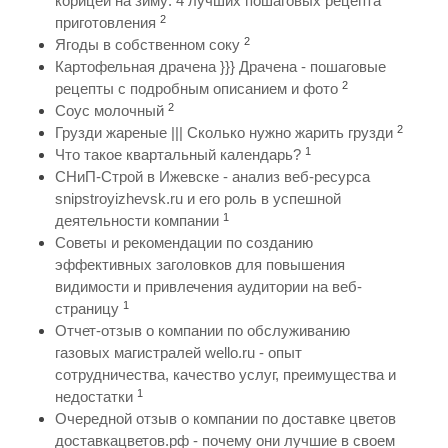
корицей на зиму: 4 лучших пошаговых рецепта
2
приготовления
2
Ягоды в собственном соку
Картофельная драчена }}} Драчена - пошаговые
2
рецепты с подробным описанием и фото
2
Соус молочный
2
Грузди жареные ||| Сколько нужно жарить грузди
1
Что такое квартальный календарь?
СНиП-Строй в Ижевске - анализ веб-ресурса
snipstroyizhevsk.ru и его роль в успешной
1
деятельности компании
Советы и рекомендации по созданию
эффективных заголовков для повышения
видимости и привлечения аудитории на веб-
1
страницу
Отчет-отзыв о компании по обслуживанию
газовых магистралей wello.ru - опыт
сотрудничества, качество услуг, преимущества и
1
недостатки
Очередной отзыв о компании по доставке цветов
доставкацветов.рф - почему они лучшие в своем