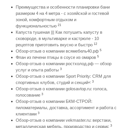
Преимущества и особенности планировки бани
размером 4 на 4 метра - с хозяйской и гостевой
зоной, комфортным отдыхом и
21
функциональностью
Капуста тушеная ||| Как потушить капусту в
сковороде, в мультиварке и кастрюле - 10
12
рецептов приготовить вкусно и быстро
5
Обзор-отзыв о компании всямебель40.рф
5
Флан из печени птицы в соусе из омаров
Обзор-отзыв о компании ростхолод.рф — обзор
3
услуг и опыта работы
Обзор-отзыв о компании Sport Priority: CRM для
3
спортивных клубов, студий и секций<
Обзор-отзыв о компании golosavtop.ru: голоса,
3
голосование
Обзор-отзыв о компании БКМ-СТРОЙ:
пиломатериалы, доставка, ассортимент и работа с
3
клиентами
Обзор-отзыв о компании vekmaster.ru: верстаки,
3
металлическая мебель, производство и сервис