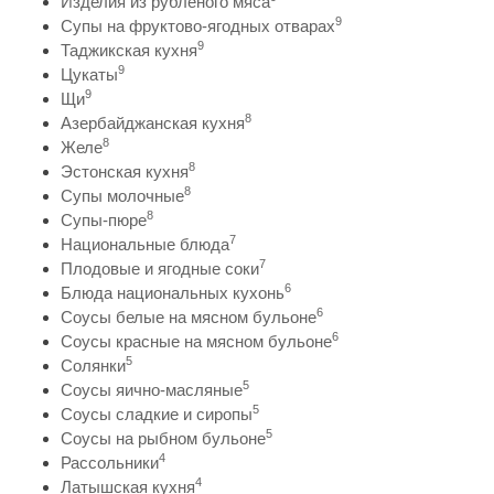
Изделия из рубленого мяса
9
Супы на фруктово-ягодных отварах
9
Таджикская кухня
9
Цукаты
9
Щи
8
Азербайджанская кухня
8
Желе
8
Эстонская кухня
8
Супы молочные
8
Супы-пюре
7
Национальные блюда
7
Плодовые и ягодные соки
6
Блюда национальных кухонь
6
Соусы белые на мясном бульоне
6
Соусы красные на мясном бульоне
5
Солянки
5
Соусы яично-масляные
5
Соусы сладкие и сиропы
5
Соусы на рыбном бульоне
4
Рассольники
4
Латышская кухня