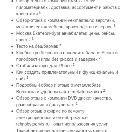
Обзор-отзыв о компании БКМ-СТРОЙ:
пиломатериалы, доставка, ассортимент и работа с
3
клиентами
Обзор-отзыв о компании vekmaster.ru: верстаки,
3
металлическая мебель, производство и сервис
Москва Екатеринбург авиабилеты: цены, рейсы,
3
советы
3
Тесто на бешбармак
Как быстро безопасно пополнить баланс Steam и
2
приобрести игры без рисков и задержек
2
Стабилизаторы для iPhone
Как создать привлекательный и функциональный
2
сайт
Подробный обзор и отзыв о металлобазе
2
Волхонка и удобном сайте metallobazav.ru
Обзор-отзыв о компании DVD диски: качество,
2
разнообразие и доступность
Обзор отзыв о фирме по ремонту
электроприборов и ее веб-ресурсе
tehnobytservis.ru - опыт использования услуг
Технобайтсервиса, качество работы, цены и