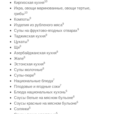
10
Киргизская кухня
Икра, овощи маринованные, овощи тертые,
10
грибы
9
Компоты
9
Изделия из рубленого мяса
9
Супы на фруктово-ягодных отварах
9
Таджикская кухня
9
Цукаты
9
Щи
8
Азербайджанская кухня
8
Желе
8
Эстонская кухня
8
Супы молочные
8
Супы-пюре
7
Национальные блюда
7
Плодовые и ягодные соки
6
Блюда национальных кухонь
6
Соусы белые на мясном бульоне
6
Соусы красные на мясном бульоне
5
Солянки
5