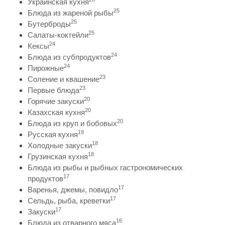
Украинская кухня
25
Блюда из жареной рыбы
25
Бутерброды
25
Салаты-коктейли
24
Кексы
24
Блюда из субпродуктов
24
Пирожные
23
Соление и квашение
23
Первые блюда
20
Горячие закуски
20
Казахская кухня
20
Блюда из круп и бобовых
19
Русская кухня
18
Холодные закуски
18
Грузинская кухня
Блюда из рыбы и рыбных гастрономических
17
продуктов
17
Варенья, джемы, повидло
17
Сельдь, рыба, креветки
17
Закуски
16
Блюда из отварного мяса