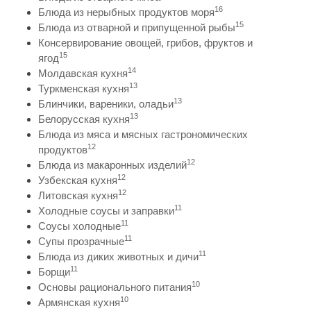
16
Блюда из нерыбных продуктов моря
15
Блюда из отварной и припущенной рыбы
Консервирование овощей, грибов, фруктов и
15
ягод
14
Молдавская кухня
13
Туркменская кухня
13
Блинчики, вареники, оладьи
13
Белорусская кухня
Блюда из мяса и мясных гастрономических
12
продуктов
12
Блюда из макаронных изделий
12
Узбекская кухня
12
Литовская кухня
11
Холодные соусы и заправки
11
Соусы холодные
11
Супы прозрачные
11
Блюда из диких животных и дичи
11
Борщи
10
Основы рационального питания
10
Армянская кухня