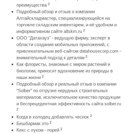
2
преимущества
Подробный обзор и отзыв о компании
Алтайскладмастер, специализирующейся на
торговле складским инвентарем, и её удобном и
2
информативном сайте altskm.ru
ООО "Датахауз" - ведущую фирму, эксперт в
области создания мобильных приложений, с
привлекательным веб-сайтом datahousecorp.com -
2
внимательный подход к деталям
Как флористы, знакомые с миром растений и
биологии, приносят вдохновение из природы в
2
наши жизни
Подробный обзор и реальный отзыв о компании
“Solber” по отгрузке нерудных строительных
материалов, исключительное качество продукции
и беспрецедентная эффективность сайта solber.ru
2
2
Когда в холодец добавлять чеснок
2
Бешбармак это
2
Кекс с луком - порей