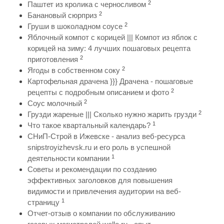
2
Паштет из кролика с черносливом
2
Банановый сюрприз
2
Груши в шоколадном соусе
Яблочный компот с корицей ||| Компот из яблок с
корицей на зиму: 4 лучших пошаговых рецепта
2
приготовления
2
Ягоды в собственном соку
Картофельная драчена }}} Драчена - пошаговые
2
рецепты с подробным описанием и фото
2
Соус молочный
2
Грузди жареные ||| Сколько нужно жарить грузди
1
Что такое квартальный календарь?
СНиП-Строй в Ижевске - анализ веб-ресурса
snipstroyizhevsk.ru и его роль в успешной
1
деятельности компании
Советы и рекомендации по созданию
эффективных заголовков для повышения
видимости и привлечения аудитории на веб-
1
страницу
Отчет-отзыв о компании по обслуживанию