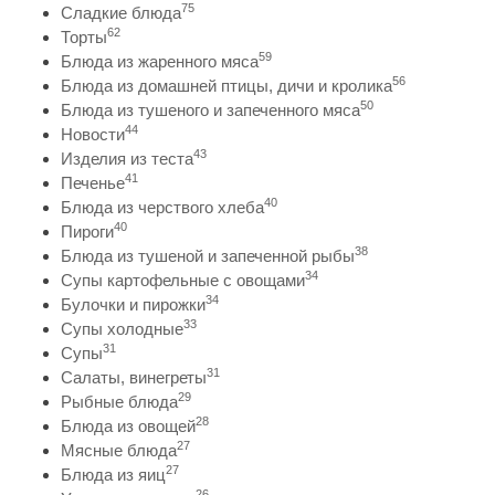
75
Сладкие блюда
62
Торты
59
Блюда из жаренного мяса
56
Блюда из домашней птицы, дичи и кролика
50
Блюда из тушеного и запеченного мяса
44
Новости
43
Изделия из теста
41
Печенье
40
Блюда из черствого хлеба
40
Пироги
38
Блюда из тушеной и запеченной рыбы
34
Супы картофельные с овощами
34
Булочки и пирожки
33
Супы холодные
31
Супы
31
Салаты, винегреты
29
Рыбные блюда
28
Блюда из овощей
27
Мясные блюда
27
Блюда из яиц
26