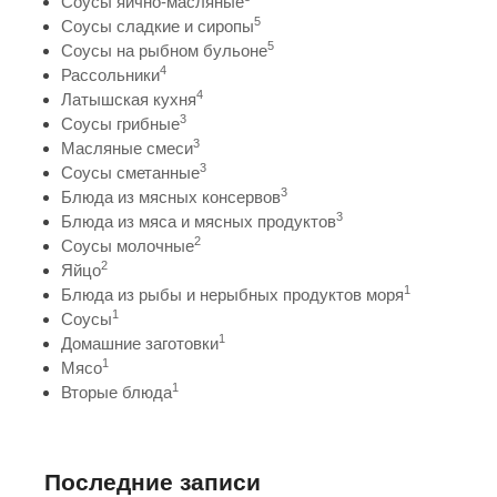
Соусы яично-масляные
5
Соусы сладкие и сиропы
5
Соусы на рыбном бульоне
4
Рассольники
4
Латышская кухня
3
Соусы грибные
3
Масляные смеси
3
Соусы сметанные
3
Блюда из мясных консервов
3
Блюда из мяса и мясных продуктов
2
Соусы молочные
2
Яйцо
1
Блюда из рыбы и нерыбных продуктов моря
1
Соусы
1
Домашние заготовки
1
Мясо
1
Вторые блюда
Последние записи