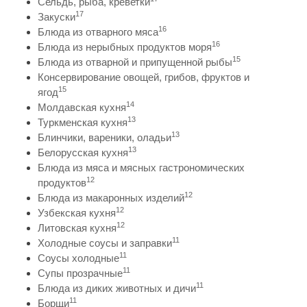
Сельдь, рыба, креветки
17
Закуски
16
Блюда из отварного мяса
16
Блюда из нерыбных продуктов моря
15
Блюда из отварной и припущенной рыбы
Консервирование овощей, грибов, фруктов и
15
ягод
14
Молдавская кухня
13
Туркменская кухня
13
Блинчики, вареники, оладьи
13
Белорусская кухня
Блюда из мяса и мясных гастрономических
12
продуктов
12
Блюда из макаронных изделий
12
Узбекская кухня
12
Литовская кухня
11
Холодные соусы и заправки
11
Соусы холодные
11
Супы прозрачные
11
Блюда из диких животных и дичи
11
Борщи