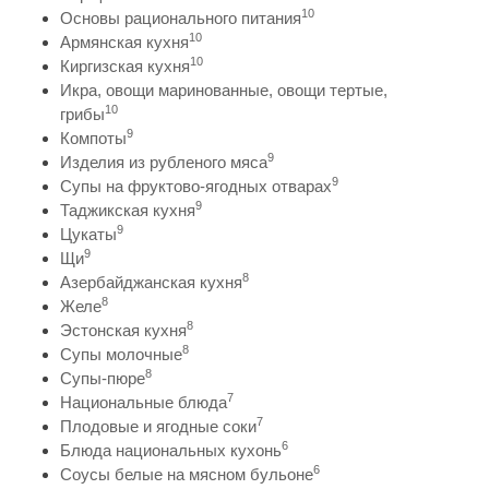
10
Основы рационального питания
10
Армянская кухня
10
Киргизская кухня
Икра, овощи маринованные, овощи тертые,
10
грибы
9
Компоты
9
Изделия из рубленого мяса
9
Супы на фруктово-ягодных отварах
9
Таджикская кухня
9
Цукаты
9
Щи
8
Азербайджанская кухня
8
Желе
8
Эстонская кухня
8
Супы молочные
8
Супы-пюре
7
Национальные блюда
7
Плодовые и ягодные соки
6
Блюда национальных кухонь
6
Соусы белые на мясном бульоне