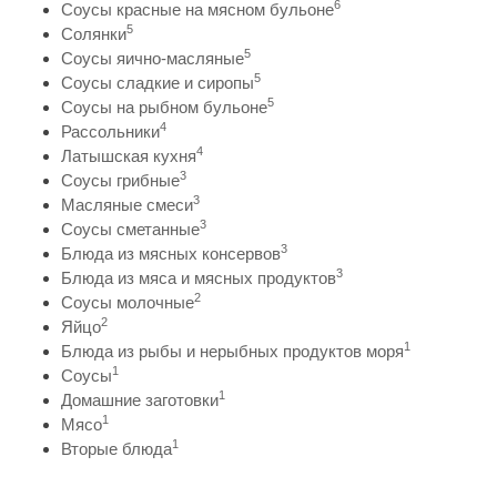
6
Соусы красные на мясном бульоне
5
Солянки
5
Соусы яично-масляные
5
Соусы сладкие и сиропы
5
Соусы на рыбном бульоне
4
Рассольники
4
Латышская кухня
3
Соусы грибные
3
Масляные смеси
3
Соусы сметанные
3
Блюда из мясных консервов
3
Блюда из мяса и мясных продуктов
2
Соусы молочные
2
Яйцо
1
Блюда из рыбы и нерыбных продуктов моря
1
Соусы
1
Домашние заготовки
1
Мясо
1
Вторые блюда