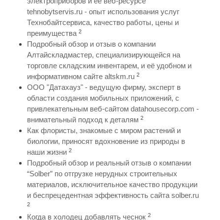
электроприборов и ее веб-ресурсе
tehnobytservis.ru - опыт использования услуг
Технобайтсервиса, качество работы, цены и
2
преимущества
Подробный обзор и отзыв о компании
Алтайскладмастер, специализирующейся на
торговле складским инвентарем, и её удобном и
2
информативном сайте altskm.ru
ООО "Датахауз" - ведущую фирму, эксперт в
области создания мобильных приложений, с
привлекательным веб-сайтом datahousecorp.com -
2
внимательный подход к деталям
Как флористы, знакомые с миром растений и
биологии, приносят вдохновение из природы в
2
наши жизни
Подробный обзор и реальный отзыв о компании
“Solber” по отгрузке нерудных строительных
материалов, исключительное качество продукции
и беспрецедентная эффективность сайта solber.ru
2
2
Когда в холодец добавлять чеснок