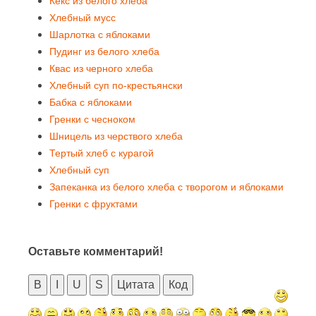
Кекс из белого хлеба
Хлебный мусс
Шарлотка с яблоками
Пудинг из белого хлеба
Квас из черного хлеба
Хлебный суп по-крестьянски
Бабка с яблоками
Гренки с чесноком
Шницель из черствого хлеба
Тертый хлеб с курагой
Хлебный суп
Запеканка из белого хлеба с творогом и яблоками
Гренки с фруктами
Оставьте комментарий!
B
I
U
S
Цитата
Код