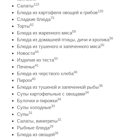
123
Салаты
120
Блюда из картофеля овощей и грибов
75
Сладкие блюда
62
Торты
59
Блюда из жаренного мяса
56
Блюда из домашней птицы, дичи и кролика
50
Блюда из тушеного и запеченного мяса
44
Новости
43
Изделия из теста
41
Печенье
40
Блюда из черствого хлеба
40
Пироги
38
Блюда из тушеной и запеченной рыбы
34
Супы картофельные с овощами
34
Булочки и пирожки
33
Супы холодные
31
Супы
31
Салаты, винегреты
29
Рыбные блюда
28
Блюда из овощей