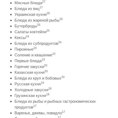
27
Мясные блюда
27
Блюда из яиц
26
Украинская кухня
25
Блюда из жареной рыбы
25
Бутерброды
25
Салаты-коктейли
24
Кексы
24
Блюда из субпродуктов
24
Пирожные
23
Соление и квашение
23
Первые блюда
20
Горячие закуски
20
Казахская кухня
20
Блюда из круп и бобовых
19
Русская кухня
18
Холодные закуски
18
Грузинская кухня
Блюда из рыбы и рыбных гастрономических
17
продуктов
17
Варенья, джемы, повидло
17