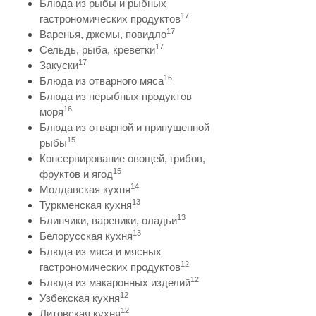
Блюда из рыбы и рыбных
17
гастрономических продуктов
17
Варенья, джемы, повидло
17
Сельдь, рыба, креветки
17
Закуски
16
Блюда из отварного мяса
Блюда из нерыбных продуктов
16
моря
Блюда из отварной и припущенной
15
рыбы
Консервирование овощей, грибов,
15
фруктов и ягод
14
Молдавская кухня
13
Туркменская кухня
13
Блинчики, вареники, оладьи
13
Белорусская кухня
Блюда из мяса и мясных
12
гастрономических продуктов
12
Блюда из макаронных изделий
12
Узбекская кухня
12
Литовская кухня