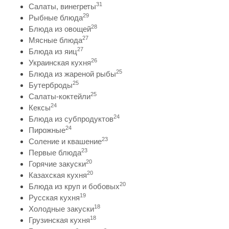
31
Салаты, винегреты
29
Рыбные блюда
28
Блюда из овощей
27
Мясные блюда
27
Блюда из яиц
26
Украинская кухня
25
Блюда из жареной рыбы
25
Бутерброды
25
Салаты-коктейли
24
Кексы
24
Блюда из субпродуктов
24
Пирожные
23
Соление и квашение
23
Первые блюда
20
Горячие закуски
20
Казахская кухня
20
Блюда из круп и бобовых
19
Русская кухня
18
Холодные закуски
18
Грузинская кухня