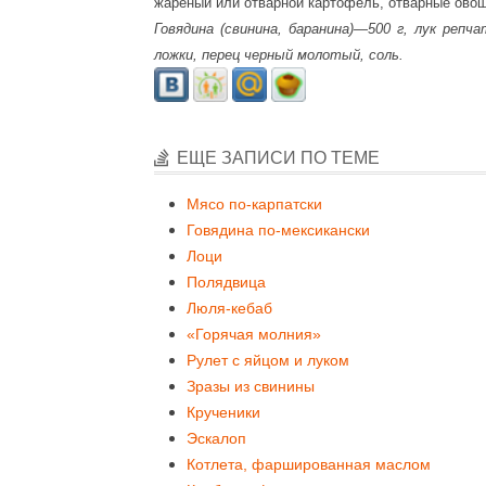
жареный или отварной картофель, отварные ово
Говядина (свинина, баранина)—500 г, лук ре
ложки, перец черный молотый, соль.
ЕЩЕ ЗАПИСИ ПО ТЕМЕ
Мясо по-карпатски
Говядина по-мексикански
Лоци
Полядвица
Люля-кебаб
«Горячая молния»
Рулет с яйцом и луком
Зразы из свинины
Крученики
Эскалоп
Котлета, фаршированная маслом