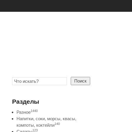
Поиск
Разделы
1440
Разное
Напитки, соки, морсы, квасы,
140
компоты, коктейли
123
Салаты