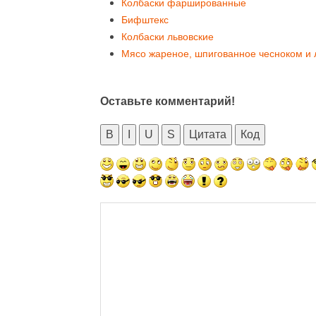
Колбаски фаршированные
Бифштекс
Колбаски львовские
Мясо жареное, шпигованное чесноком и 
Оставьте комментарий!
B
I
U
S
Цитата
Код