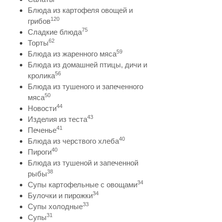
Блюда из картофеля овощей и
120
грибов
75
Сладкие блюда
62
Торты
59
Блюда из жаренного мяса
Блюда из домашней птицы, дичи и
56
кролика
Блюда из тушеного и запеченного
50
мяса
44
Новости
43
Изделия из теста
41
Печенье
40
Блюда из черствого хлеба
40
Пироги
Блюда из тушеной и запеченной
38
рыбы
34
Супы картофельные с овощами
34
Булочки и пирожки
33
Супы холодные
31
Супы