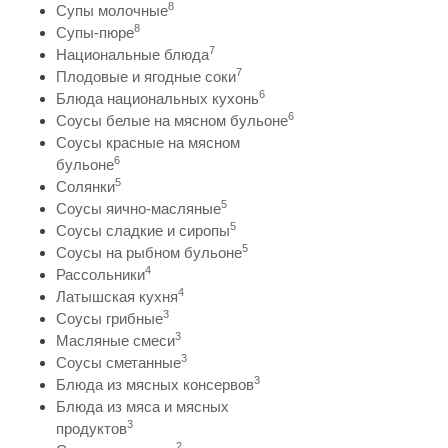
8
Супы молочные
8
Супы-пюре
7
Национальные блюда
7
Плодовые и ягодные соки
6
Блюда национальных кухонь
6
Соусы белые на мясном бульоне
Соусы красные на мясном
6
бульоне
5
Солянки
5
Соусы яично-масляные
5
Соусы сладкие и сиропы
5
Соусы на рыбном бульоне
4
Рассольники
4
Латышская кухня
3
Соусы грибные
3
Масляные смеси
3
Соусы сметанные
3
Блюда из мясных консервов
Блюда из мяса и мясных
3
продуктов
2