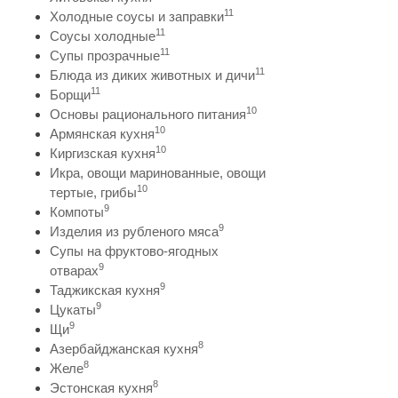
11
Холодные соусы и заправки
11
Соусы холодные
11
Супы прозрачные
11
Блюда из диких животных и дичи
11
Борщи
10
Основы рационального питания
10
Армянская кухня
10
Киргизская кухня
Икра, овощи маринованные, овощи
10
тертые, грибы
9
Компоты
9
Изделия из рубленого мяса
Супы на фруктово-ягодных
9
отварах
9
Таджикская кухня
9
Цукаты
9
Щи
8
Азербайджанская кухня
8
Желе
8
Эстонская кухня