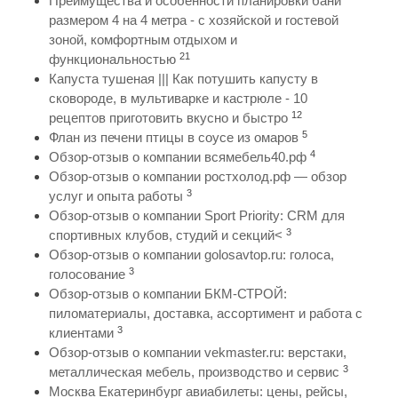
Преимущества и особенности планировки бани
размером 4 на 4 метра - с хозяйской и гостевой
зоной, комфортным отдыхом и
21
функциональностью
Капуста тушеная ||| Как потушить капусту в
сковороде, в мультиварке и кастрюле - 10
12
рецептов приготовить вкусно и быстро
5
Флан из печени птицы в соусе из омаров
4
Обзор-отзыв о компании всямебель40.рф
Обзор-отзыв о компании ростхолод.рф — обзор
3
услуг и опыта работы
Обзор-отзыв о компании Sport Priority: CRM для
3
спортивных клубов, студий и секций<
Обзор-отзыв о компании golosavtop.ru: голоса,
3
голосование
Обзор-отзыв о компании БКМ-СТРОЙ:
пиломатериалы, доставка, ассортимент и работа с
3
клиентами
Обзор-отзыв о компании vekmaster.ru: верстаки,
3
металлическая мебель, производство и сервис
Москва Екатеринбург авиабилеты: цены, рейсы,