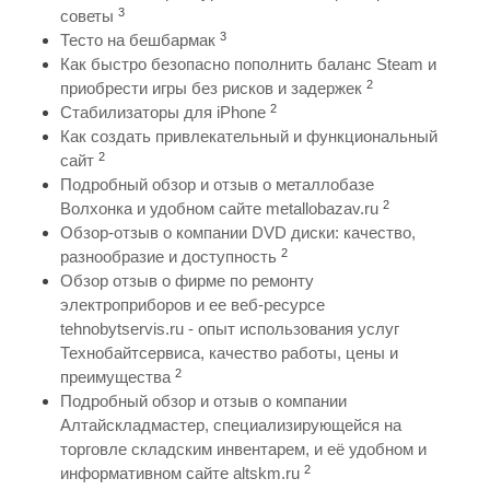
3
советы
3
Тесто на бешбармак
Как быстро безопасно пополнить баланс Steam и
2
приобрести игры без рисков и задержек
2
Стабилизаторы для iPhone
Как создать привлекательный и функциональный
2
сайт
Подробный обзор и отзыв о металлобазе
2
Волхонка и удобном сайте metallobazav.ru
Обзор-отзыв о компании DVD диски: качество,
2
разнообразие и доступность
Обзор отзыв о фирме по ремонту
электроприборов и ее веб-ресурсе
tehnobytservis.ru - опыт использования услуг
Технобайтсервиса, качество работы, цены и
2
преимущества
Подробный обзор и отзыв о компании
Алтайскладмастер, специализирующейся на
торговле складским инвентарем, и её удобном и
2
информативном сайте altskm.ru