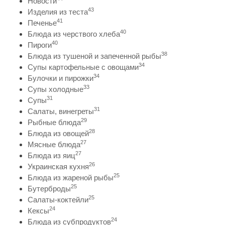
Новости
43
Изделия из теста
41
Печенье
40
Блюда из черствого хлеба
40
Пироги
38
Блюда из тушеной и запеченной рыбы
34
Супы картофельные с овощами
34
Булочки и пирожки
33
Супы холодные
31
Супы
31
Салаты, винегреты
29
Рыбные блюда
28
Блюда из овощей
27
Мясные блюда
27
Блюда из яиц
26
Украинская кухня
25
Блюда из жареной рыбы
25
Бутерброды
25
Салаты-коктейли
24
Кексы
24
Блюда из субпродуктов