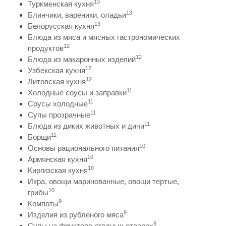
13
Туркменская кухня
13
Блинчики, вареники, оладьи
13
Белорусская кухня
Блюда из мяса и мясных гастрономических
12
продуктов
12
Блюда из макаронных изделий
12
Узбекская кухня
12
Литовская кухня
11
Холодные соусы и заправки
11
Соусы холодные
11
Супы прозрачные
11
Блюда из диких животных и дичи
11
Борщи
10
Основы рационального питания
10
Армянская кухня
10
Киргизская кухня
Икра, овощи маринованные, овощи тертые,
10
грибы
9
Компоты
9
Изделия из рубленого мяса
9
Супы на фруктово-ягодных отварах