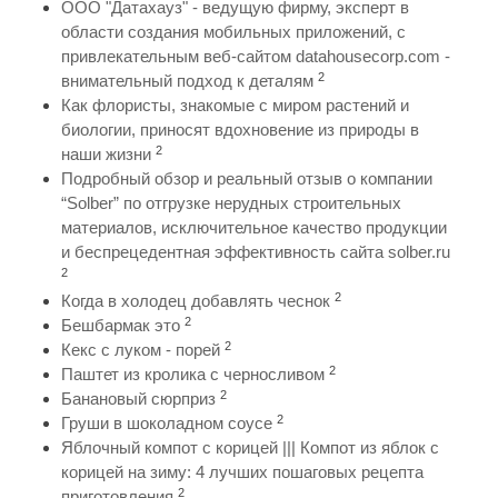
ООО "Датахауз" - ведущую фирму, эксперт в
области создания мобильных приложений, с
привлекательным веб-сайтом datahousecorp.com -
2
внимательный подход к деталям
Как флористы, знакомые с миром растений и
биологии, приносят вдохновение из природы в
2
наши жизни
Подробный обзор и реальный отзыв о компании
“Solber” по отгрузке нерудных строительных
материалов, исключительное качество продукции
и беспрецедентная эффективность сайта solber.ru
2
2
Когда в холодец добавлять чеснок
2
Бешбармак это
2
Кекс с луком - порей
2
Паштет из кролика с черносливом
2
Банановый сюрприз
2
Груши в шоколадном соусе
Яблочный компот с корицей ||| Компот из яблок с
корицей на зиму: 4 лучших пошаговых рецепта
2
приготовления