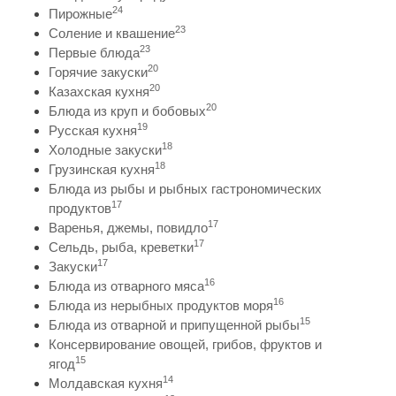
24
Пирожные
23
Соление и квашение
23
Первые блюда
20
Горячие закуски
20
Казахская кухня
20
Блюда из круп и бобовых
19
Русская кухня
18
Холодные закуски
18
Грузинская кухня
Блюда из рыбы и рыбных гастрономических
17
продуктов
17
Варенья, джемы, повидло
17
Сельдь, рыба, креветки
17
Закуски
16
Блюда из отварного мяса
16
Блюда из нерыбных продуктов моря
15
Блюда из отварной и припущенной рыбы
Консервирование овощей, грибов, фруктов и
15
ягод
14
Молдавская кухня