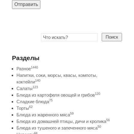
Отправить
Поиск
Разделы
1440
Разное
Напитки, соки, морсы, квасы, компоты,
140
коктейли
123
Салаты
120
Блюда из картофеля овощей и грибов
75
Сладкие блюда
62
Торты
59
Блюда из жаренного мяса
56
Блюда из домашней птицы, дичи и кролика
50
Блюда из тушеного и запеченного мяса
44