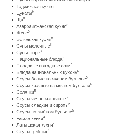
9
Таджикская кухня
9
Цукаты
9
Щи
8
Азербайджанская кухня
8
Желе
8
Эстонская кухня
8
Супы молочные
8
Супы-пюре
7
Национальные блюда
7
Плодовые и ягодные соки
6
Блюда национальных кухонь
6
Соусы белые на мясном бульоне
6
Соусы красные на мясном бульоне
5
Солянки
5
Соусы яично-масляные
5
Соусы сладкие и сиропы
5
Соусы на рыбном бульоне
4
Рассольники
4
Латышская кухня
3
Соусы грибные