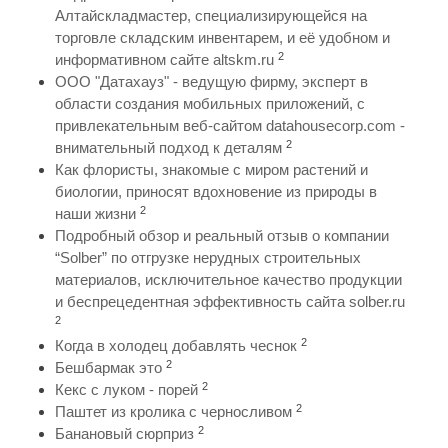
Алтайскладмастер, специализирующейся на
торговле складским инвентарем, и её удобном и
2
информативном сайте altskm.ru
ООО "Датахауз" - ведущую фирму, эксперт в
области создания мобильных приложений, с
привлекательным веб-сайтом datahousecorp.com -
2
внимательный подход к деталям
Как флористы, знакомые с миром растений и
биологии, приносят вдохновение из природы в
2
наши жизни
Подробный обзор и реальный отзыв о компании
“Solber” по отгрузке нерудных строительных
материалов, исключительное качество продукции
и беспрецедентная эффективность сайта solber.ru
2
2
Когда в холодец добавлять чеснок
2
Бешбармак это
2
Кекс с луком - порей
2
Паштет из кролика с черносливом
2
Банановый сюрприз