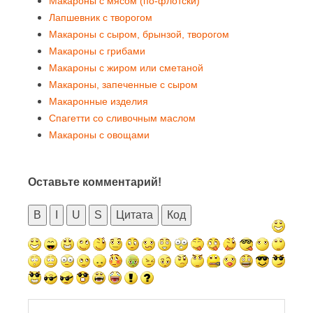
Макароны с мясом (по-флотски)
Лапшевник с творогом
Макароны с сыром, брынзой, творогом
Макароны с грибами
Макароны с жиром или сметаной
Макароны, запеченные с сыром
Макаронные изделия
Спагетти со сливочным маслом
Макароны с овощами
Оставьте комментарий!
B
I
U
S
Цитата
Код