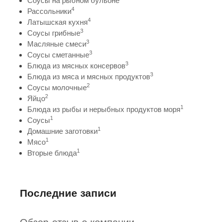
Соусы на рыбном бульоне
4
Рассольники
4
Латышская кухня
3
Соусы грибные
3
Масляные смеси
3
Соусы сметанные
3
Блюда из мясных консервов
3
Блюда из мяса и мясных продуктов
2
Соусы молочные
2
Яйцо
1
Блюда из рыбы и нерыбных продуктов моря
1
Соусы
1
Домашние заготовки
1
Мясо
1
Вторые блюда
Последние записи