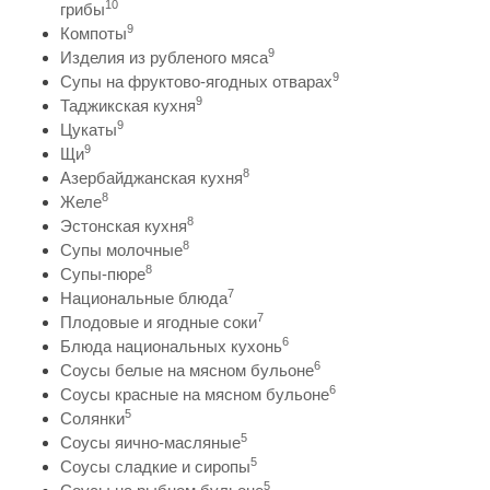
10
грибы
9
Компоты
9
Изделия из рубленого мяса
9
Супы на фруктово-ягодных отварах
9
Таджикская кухня
9
Цукаты
9
Щи
8
Азербайджанская кухня
8
Желе
8
Эстонская кухня
8
Супы молочные
8
Супы-пюре
7
Национальные блюда
7
Плодовые и ягодные соки
6
Блюда национальных кухонь
6
Соусы белые на мясном бульоне
6
Соусы красные на мясном бульоне
5
Солянки
5
Соусы яично-масляные
5
Соусы сладкие и сиропы
5