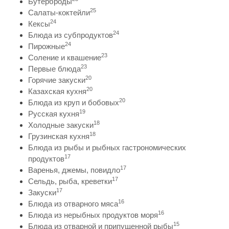
Бутерброды
25
Салаты-коктейли
24
Кексы
24
Блюда из субпродуктов
24
Пирожные
23
Соление и квашение
23
Первые блюда
20
Горячие закуски
20
Казахская кухня
20
Блюда из круп и бобовых
19
Русская кухня
18
Холодные закуски
18
Грузинская кухня
Блюда из рыбы и рыбных гастрономических
17
продуктов
17
Варенья, джемы, повидло
17
Сельдь, рыба, креветки
17
Закуски
16
Блюда из отварного мяса
16
Блюда из нерыбных продуктов моря
15
Блюда из отварной и припущенной рыбы