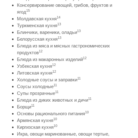
Консервирование овощей, грибов, фруктов и
15
ягод
14
Молдавская кухня
13
Туркменская кухня
13
Блинчики, вареники, оладьи
13
Белорусская кухня
Блюда из мяса и мясных гастрономических
12
продуктов
12
Блюда из макаронных изделий
12
Узбекская кухня
12
Литовская кухня
11
Холодные соусы и заправки
11
Соусы холодные
11
Супы прозрачные
11
Блюда из диких животных и дичи
11
Борщи
10
Основы рационального питания
10
Армянская кухня
10
Киргизская кухня
Икра, овощи маринованные, овощи тертые,