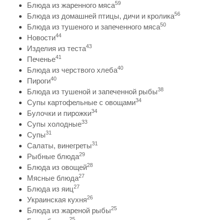
59
Блюда из жаренного мяса
56
Блюда из домашней птицы, дичи и кролика
50
Блюда из тушеного и запеченного мяса
44
Новости
43
Изделия из теста
41
Печенье
40
Блюда из черствого хлеба
40
Пироги
38
Блюда из тушеной и запеченной рыбы
34
Супы картофельные с овощами
34
Булочки и пирожки
33
Супы холодные
31
Супы
31
Салаты, винегреты
29
Рыбные блюда
28
Блюда из овощей
27
Мясные блюда
27
Блюда из яиц
26
Украинская кухня
25
Блюда из жареной рыбы
25