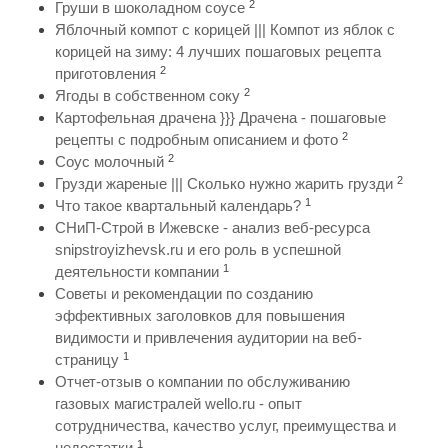
2
Груши в шоколадном соусе
Яблочный компот с корицей ||| Компот из яблок с
корицей на зиму: 4 лучших пошаговых рецепта
2
приготовления
2
Ягоды в собственном соку
Картофельная драчена }}} Драчена - пошаговые
2
рецепты с подробным описанием и фото
2
Соус молочный
2
Грузди жареные ||| Сколько нужно жарить грузди
1
Что такое квартальный календарь?
СНиП-Строй в Ижевске - анализ веб-ресурса
snipstroyizhevsk.ru и его роль в успешной
1
деятельности компании
Советы и рекомендации по созданию
эффективных заголовков для повышения
видимости и привлечения аудитории на веб-
1
страницу
Отчет-отзыв о компании по обслуживанию
газовых магистралей wello.ru - опыт
сотрудничества, качество услуг, преимущества и
1
недостатки