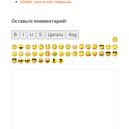
Шейки лангустов отварные
Оставьте комментарий!
B
I
U
S
Цитата
Код