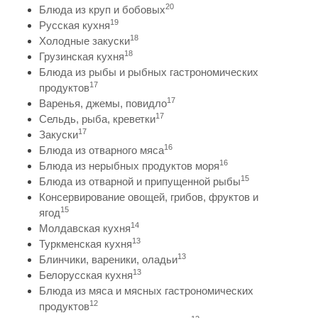
20
Блюда из круп и бобовых
19
Русская кухня
18
Холодные закуски
18
Грузинская кухня
Блюда из рыбы и рыбных гастрономических
17
продуктов
17
Варенья, джемы, повидло
17
Сельдь, рыба, креветки
17
Закуски
16
Блюда из отварного мяса
16
Блюда из нерыбных продуктов моря
15
Блюда из отварной и припущенной рыбы
Консервирование овощей, грибов, фруктов и
15
ягод
14
Молдавская кухня
13
Туркменская кухня
13
Блинчики, вареники, оладьи
13
Белорусская кухня
Блюда из мяса и мясных гастрономических
12
продуктов