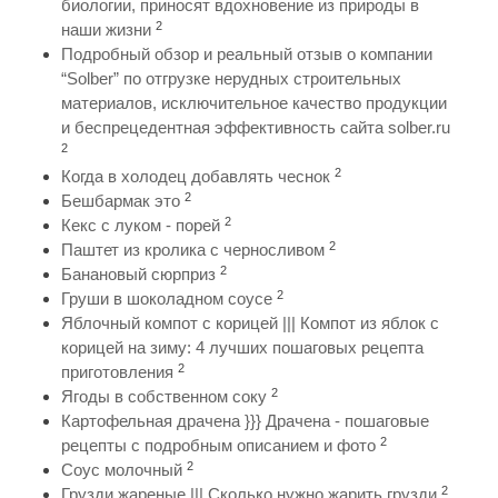
биологии, приносят вдохновение из природы в
2
наши жизни
Подробный обзор и реальный отзыв о компании
“Solber” по отгрузке нерудных строительных
материалов, исключительное качество продукции
и беспрецедентная эффективность сайта solber.ru
2
2
Когда в холодец добавлять чеснок
2
Бешбармак это
2
Кекс с луком - порей
2
Паштет из кролика с черносливом
2
Банановый сюрприз
2
Груши в шоколадном соусе
Яблочный компот с корицей ||| Компот из яблок с
корицей на зиму: 4 лучших пошаговых рецепта
2
приготовления
2
Ягоды в собственном соку
Картофельная драчена }}} Драчена - пошаговые
2
рецепты с подробным описанием и фото
2
Соус молочный
2
Грузди жареные ||| Сколько нужно жарить грузди