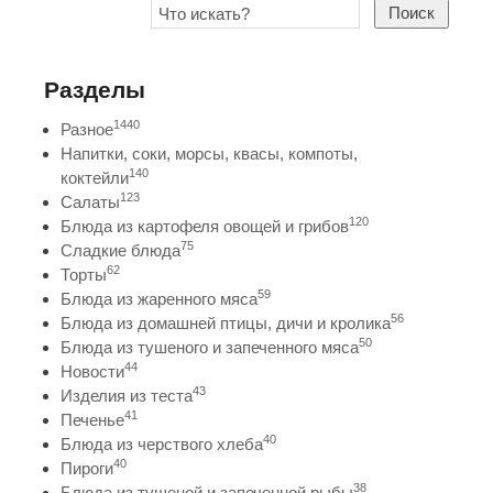
Поиск
Разделы
1440
Разное
Напитки, соки, морсы, квасы, компоты,
140
коктейли
123
Салаты
120
Блюда из картофеля овощей и грибов
75
Сладкие блюда
62
Торты
59
Блюда из жаренного мяса
56
Блюда из домашней птицы, дичи и кролика
50
Блюда из тушеного и запеченного мяса
44
Новости
43
Изделия из теста
41
Печенье
40
Блюда из черствого хлеба
40
Пироги
38
Блюда из тушеной и запеченной рыбы