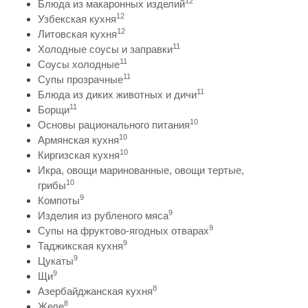
12
Блюда из макаронных изделий
12
Узбекская кухня
12
Литовская кухня
11
Холодные соусы и заправки
11
Соусы холодные
11
Супы прозрачные
11
Блюда из диких животных и дичи
11
Борщи
10
Основы рационального питания
10
Армянская кухня
10
Киргизская кухня
Икра, овощи маринованные, овощи тертые,
10
грибы
9
Компоты
9
Изделия из рубленого мяса
9
Супы на фруктово-ягодных отварах
9
Таджикская кухня
9
Цукаты
9
Щи
8
Азербайджанская кухня
8
Желе