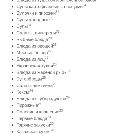
34
Супы картофельные с овощами
34
Булочки и пирожки
33
Супы холодные
31
Супы
31
Салаты, винегреты
29
Рыбные блюда
28
Блюда из овощей
27
Мясные блюда
27
Блюда из яиц
26
Украинская кухня
25
Блюда из жареной рыбы
25
Бутерброды
25
Салаты-коктейли
24
Кексы
24
Блюда из субпродуктов
24
Пирожные
23
Соление и квашение
23
Первые блюда
20
Горячие закуски
20
Казахская кухня