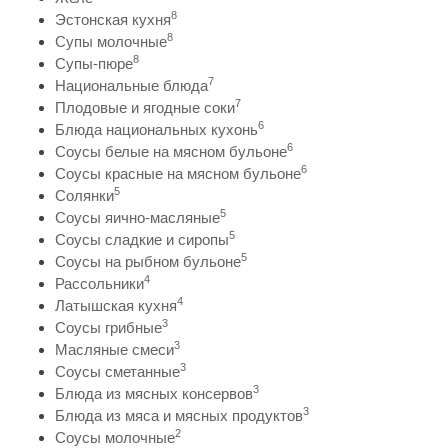
8
Эстонская кухня
8
Супы молочные
8
Супы-пюре
7
Национальные блюда
7
Плодовые и ягодные соки
6
Блюда национальных кухонь
6
Соусы белые на мясном бульоне
6
Соусы красные на мясном бульоне
5
Солянки
5
Соусы яично-масляные
5
Соусы сладкие и сиропы
5
Соусы на рыбном бульоне
4
Рассольники
4
Латышская кухня
3
Соусы грибные
3
Масляные смеси
3
Соусы сметанные
3
Блюда из мясных консервов
3
Блюда из мяса и мясных продуктов
2
Соусы молочные