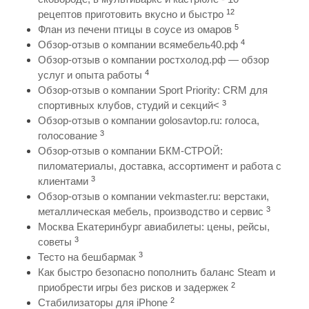
12
рецептов приготовить вкусно и быстро
5
Флан из печени птицы в соусе из омаров
4
Обзор-отзыв о компании всямебель40.рф
Обзор-отзыв о компании ростхолод.рф — обзор
4
услуг и опыта работы
Обзор-отзыв о компании Sport Priority: CRM для
3
спортивных клубов, студий и секций<
Обзор-отзыв о компании golosavtop.ru: голоса,
3
голосование
Обзор-отзыв о компании БКМ-СТРОЙ:
пиломатериалы, доставка, ассортимент и работа с
3
клиентами
Обзор-отзыв о компании vekmaster.ru: верстаки,
3
металлическая мебель, производство и сервис
Москва Екатеринбург авиабилеты: цены, рейсы,
3
советы
3
Тесто на бешбармак
Как быстро безопасно пополнить баланс Steam и
2
приобрести игры без рисков и задержек
2
Стабилизаторы для iPhone