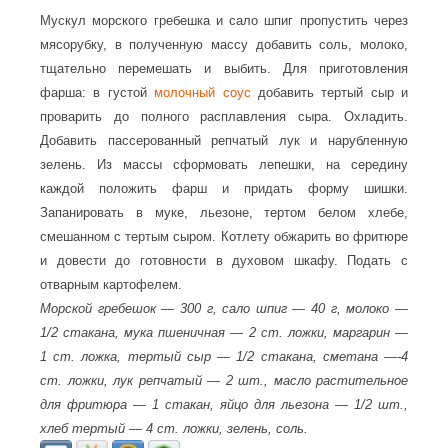
Мускул морского гребешка и сало шпиг пропустить через
мясорубку, в полученную массу добавить соль, молоко,
тщательно перемешать и выбить. Для приготовления
фарша: в густой
молочный соус
добавить тертый сыр и
проварить до полного расплавления сыра. Охладить.
Добавить пассерованный репчатый лук и нарубленную
зелень. Из массы сформовать лепешки, на середину
каждой положить фарш и придать форму шишки.
Запанировать в муке, льезоне, тертом белом хлебе,
смешанном с тертым сыром. Котлету обжарить во фритюре
и довести до готовности в духовом шкафу. Подать с
отварным картофелем.
Морской гребешок — 300 г, сало шпиг — 40 г, молоко —
1/2 стакана, мука пшеничная — 2 ст. ложки, маргарин —
1 ст. ложка, тертый сыр — 1/2 стакана, сметана —-4
ст. ложки, лук репчатый — 2 шт., масло растительное
для фритюра — 1 стакан, яйцо для льезона — 1/2 шт.,
хлеб тертый — 4 ст. ложки, зелень, соль.