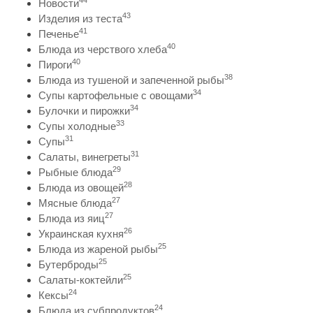
44
Новости
43
Изделия из теста
41
Печенье
40
Блюда из черствого хлеба
40
Пироги
38
Блюда из тушеной и запеченной рыбы
34
Супы картофельные с овощами
34
Булочки и пирожки
33
Супы холодные
31
Супы
31
Салаты, винегреты
29
Рыбные блюда
28
Блюда из овощей
27
Мясные блюда
27
Блюда из яиц
26
Украинская кухня
25
Блюда из жареной рыбы
25
Бутерброды
25
Салаты-коктейли
24
Кексы
24
Блюда из субпродуктов