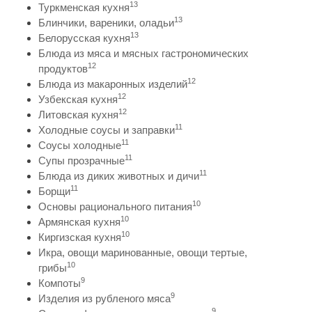
13
Туркменская кухня
13
Блинчики, вареники, оладьи
13
Белорусская кухня
Блюда из мяса и мясных гастрономических
12
продуктов
12
Блюда из макаронных изделий
12
Узбекская кухня
12
Литовская кухня
11
Холодные соусы и заправки
11
Соусы холодные
11
Супы прозрачные
11
Блюда из диких животных и дичи
11
Борщи
10
Основы рационального питания
10
Армянская кухня
10
Киргизская кухня
Икра, овощи маринованные, овощи тертые,
10
грибы
9
Компоты
9
Изделия из рубленого мяса
9