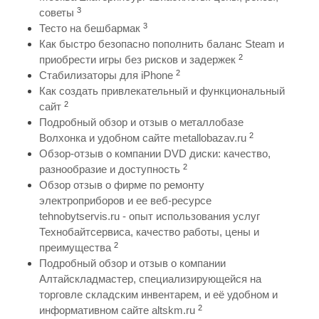
3
советы
3
Тесто на бешбармак
Как быстро безопасно пополнить баланс Steam и
2
приобрести игры без рисков и задержек
2
Стабилизаторы для iPhone
Как создать привлекательный и функциональный
2
сайт
Подробный обзор и отзыв о металлобазе
2
Волхонка и удобном сайте metallobazav.ru
Обзор-отзыв о компании DVD диски: качество,
2
разнообразие и доступность
Обзор отзыв о фирме по ремонту
электроприборов и ее веб-ресурсе
tehnobytservis.ru - опыт использования услуг
Технобайтсервиса, качество работы, цены и
2
преимущества
Подробный обзор и отзыв о компании
Алтайскладмастер, специализирующейся на
торговле складским инвентарем, и её удобном и
2
информативном сайте altskm.ru