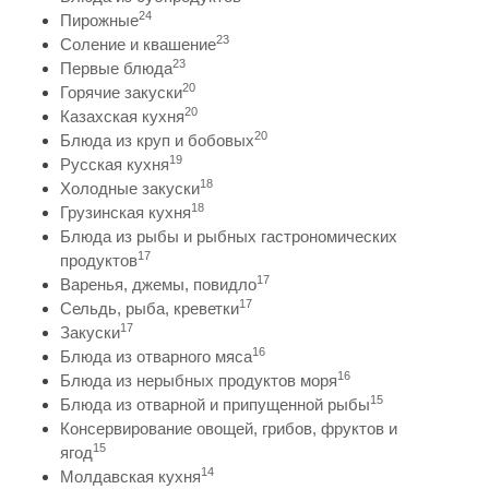
24
Пирожные
23
Соление и квашение
23
Первые блюда
20
Горячие закуски
20
Казахская кухня
20
Блюда из круп и бобовых
19
Русская кухня
18
Холодные закуски
18
Грузинская кухня
Блюда из рыбы и рыбных гастрономических
17
продуктов
17
Варенья, джемы, повидло
17
Сельдь, рыба, креветки
17
Закуски
16
Блюда из отварного мяса
16
Блюда из нерыбных продуктов моря
15
Блюда из отварной и припущенной рыбы
Консервирование овощей, грибов, фруктов и
15
ягод
14
Молдавская кухня