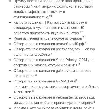
Преимущества и особенности планировки бани
размером 4 на 4 метра - с хозяйской и гостевой
зоной, комфортным отдыхом и
21
функциональностью
Капуста тушеная ||| Как потушить капусту в
сковороде, в мультиварке и кастрюле - 10
12
рецептов приготовить вкусно и быстро
5
Флан из печени птицы в соусе из омаров
4
Обзор-отзыв о компании всямебель40.рф
Обзор-отзыв о компании ростхолод.рф — обзор
4
услуг и опыта работы
Обзор-отзыв о компании Sport Priority: CRM для
3
спортивных клубов, студий и секций<
Обзор-отзыв о компании golosavtop.ru: голоса,
3
голосование
Обзор-отзыв о компании БКМ-СТРОЙ:
пиломатериалы, доставка, ассортимент и работа с
3
клиентами
Обзор-отзыв о компании vekmaster.ru: верстаки,
3
металлическая мебель, производство и сервис
Москва Екатеринбург авиабилеты: цены, рейсы,