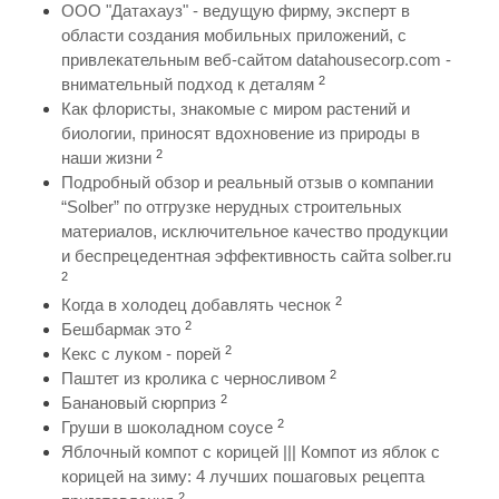
ООО "Датахауз" - ведущую фирму, эксперт в
области создания мобильных приложений, с
привлекательным веб-сайтом datahousecorp.com -
2
внимательный подход к деталям
Как флористы, знакомые с миром растений и
биологии, приносят вдохновение из природы в
2
наши жизни
Подробный обзор и реальный отзыв о компании
“Solber” по отгрузке нерудных строительных
материалов, исключительное качество продукции
и беспрецедентная эффективность сайта solber.ru
2
2
Когда в холодец добавлять чеснок
2
Бешбармак это
2
Кекс с луком - порей
2
Паштет из кролика с черносливом
2
Банановый сюрприз
2
Груши в шоколадном соусе
Яблочный компот с корицей ||| Компот из яблок с
корицей на зиму: 4 лучших пошаговых рецепта
2