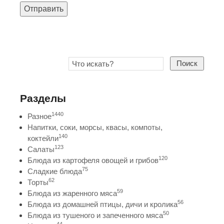
Отправить
Поиск
Разделы
1440
Разное
Напитки, соки, морсы, квасы, компоты,
140
коктейли
123
Салаты
120
Блюда из картофеля овощей и грибов
75
Сладкие блюда
62
Торты
59
Блюда из жаренного мяса
56
Блюда из домашней птицы, дичи и кролика
50
Блюда из тушеного и запеченного мяса