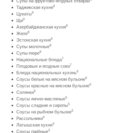
Супы на фруктово-ягодных отварах
9
Таджикская кухня
9
Цукаты
9
Щи
8
Азербайджанская кухня
8
Желе
8
Эстонская кухня
8
Супы молочные
8
Супы-пюре
7
Национальные блюда
7
Плодовые и ягодные соки
6
Блюда национальных кухонь
6
Соусы белые на мясном бульоне
6
Соусы красные на мясном бульоне
5
Солянки
5
Соусы яично-масляные
5
Соусы сладкие и сиропы
5
Соусы на рыбном бульоне
4
Рассольники
4
Латышская кухня
3
Соусы грибные