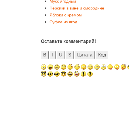
Мусс ягодный
Персики в вине и смородине
Яблоки с кремом
Суфле из ягод
Оставьте комментарий!
B
I
U
S
Цитата
Код