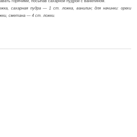
авать горячими, посыпав сахарной пудрой с ванилином.
ка, сахарная пудра — 1 ст. ложка, ванилин; для начинки: орехи
ожки, сметана — 4 ст. ложки.