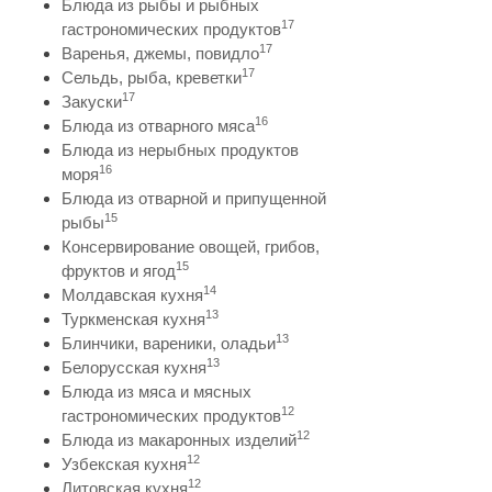
Блюда из рыбы и рыбных
17
гастрономических продуктов
17
Варенья, джемы, повидло
17
Сельдь, рыба, креветки
17
Закуски
16
Блюда из отварного мяса
Блюда из нерыбных продуктов
16
моря
Блюда из отварной и припущенной
15
рыбы
Консервирование овощей, грибов,
15
фруктов и ягод
14
Молдавская кухня
13
Туркменская кухня
13
Блинчики, вареники, оладьи
13
Белорусская кухня
Блюда из мяса и мясных
12
гастрономических продуктов
12
Блюда из макаронных изделий
12
Узбекская кухня
12
Литовская кухня