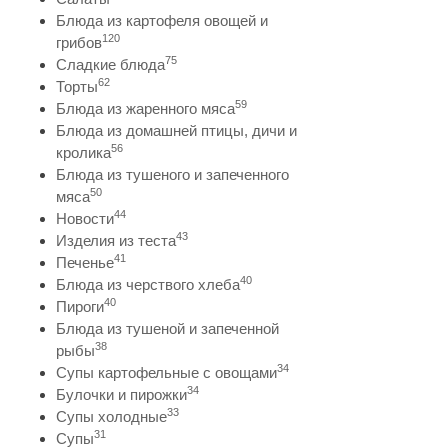
Блюда из картофеля овощей и
120
грибов
75
Сладкие блюда
62
Торты
59
Блюда из жаренного мяса
Блюда из домашней птицы, дичи и
56
кролика
Блюда из тушеного и запеченного
50
мяса
44
Новости
43
Изделия из теста
41
Печенье
40
Блюда из черствого хлеба
40
Пироги
Блюда из тушеной и запеченной
38
рыбы
34
Супы картофельные с овощами
34
Булочки и пирожки
33
Супы холодные
31
Супы