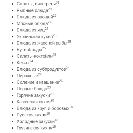
31
Салаты, винегреты
29
Рыбные блюда
28
Блюда из овощей
27
Мясные блюда
27
Блюда из яиц
26
Украинская кухня
25
Блюда из жареной рыбы
25
Бутерброды
25
Салаты-коктейли
24
Кексы
24
Блюда из субпродуктов
24
Пирожные
23
Соление и квашение
23
Первые блюда
20
Горячие закуски
20
Казахская кухня
20
Блюда из круп и бобовых
19
Русская кухня
18
Холодные закуски
18
Грузинская кухня