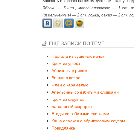
Запекать в хорошо нагретом духовом шкафу. Под
Яблоки — 5 шт., масло сливочное — 1 ст. лож
(измельченные) — 2 ст. ложки, сахар — 2 ст. л
ЕЩЕ ЗАПИСИ ПО ТЕМЕ
Пастила из сушеных яблок
Крем из урюка
Абрикосы с рисом
Вишни в кляре
Флан с карамелью
Апельсины со взбитыми сливками
Крем из фруктов
Банановый сюрприз
Ягоды со взбитыми сливками
Каша сладкая с абрикосовым соусом
Повидлянка