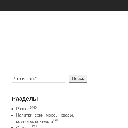
Поиск
Разделы
1440
Разное
Напитки, соки, морсы, квасы,
140
компоты, коктейли
123
Салаты