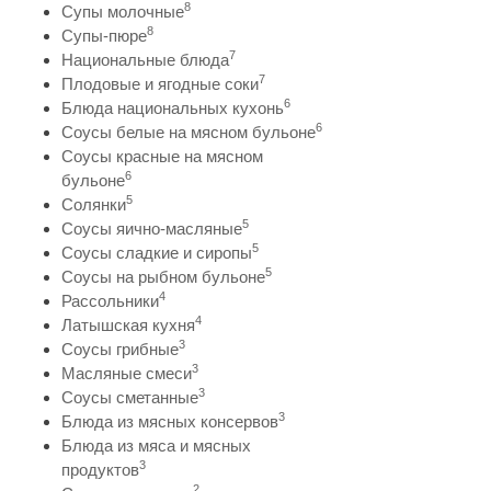
8
Супы молочные
8
Супы-пюре
7
Национальные блюда
7
Плодовые и ягодные соки
6
Блюда национальных кухонь
6
Соусы белые на мясном бульоне
Соусы красные на мясном
6
бульоне
5
Солянки
5
Соусы яично-масляные
5
Соусы сладкие и сиропы
5
Соусы на рыбном бульоне
4
Рассольники
4
Латышская кухня
3
Соусы грибные
3
Масляные смеси
3
Соусы сметанные
3
Блюда из мясных консервов
Блюда из мяса и мясных
3
продуктов
2