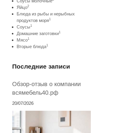
Соусы молочные
2
Яйцо
Блюда из рыбы и нерыбных
1
продуктов моря
1
Соусы
1
Домашние заготовки
1
Мясо
1
Вторые блюда
Последние записи
Обзор-отзыв о компании
всямебель40.рф
20/07/2026