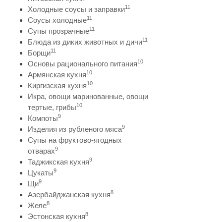
11
Холодные соусы и заправки
11
Соусы холодные
11
Супы прозрачные
11
Блюда из диких животных и дичи
11
Борщи
10
Основы рационального питания
10
Армянская кухня
10
Киргизская кухня
Икра, овощи маринованные, овощи
10
тертые, грибы
9
Компоты
9
Изделия из рубленого мяса
Супы на фруктово-ягодных
9
отварах
9
Таджикская кухня
9
Цукаты
9
Щи
8
Азербайджанская кухня
8
Желе
8
Эстонская кухня