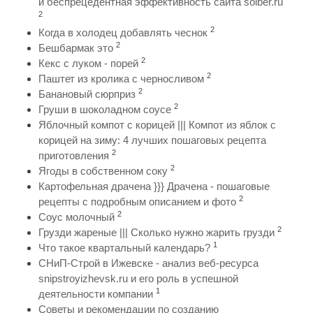
и беспрецедентная эффективность сайта solber.ru
2
2
Когда в холодец добавлять чеснок
2
Бешбармак это
2
Кекс с луком - порей
2
Паштет из кролика с черносливом
2
Банановый сюрприз
2
Груши в шоколадном соусе
Яблочный компот с корицей ||| Компот из яблок с
корицей на зиму: 4 лучших пошаговых рецепта
2
приготовления
2
Ягоды в собственном соку
Картофельная драчена }}} Драчена - пошаговые
2
рецепты с подробным описанием и фото
2
Соус молочный
2
Грузди жареные ||| Сколько нужно жарить грузди
1
Что такое квартальный календарь?
СНиП-Строй в Ижевске - анализ веб-ресурса
snipstroyizhevsk.ru и его роль в успешной
1
деятельности компании
Советы и рекомендации по созданию