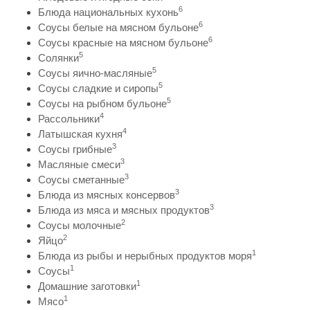
6
Блюда национальных кухонь
6
Соусы белые на мясном бульоне
6
Соусы красные на мясном бульоне
5
Солянки
5
Соусы яично-масляные
5
Соусы сладкие и сиропы
5
Соусы на рыбном бульоне
4
Рассольники
4
Латышская кухня
3
Соусы грибные
3
Масляные смеси
3
Соусы сметанные
3
Блюда из мясных консервов
3
Блюда из мяса и мясных продуктов
2
Соусы молочные
2
Яйцо
1
Блюда из рыбы и нерыбных продуктов моря
1
Соусы
1
Домашние заготовки
1
Мясо