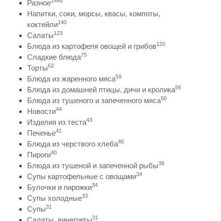
1440
Разное
Напитки, соки, морсы, квасы, компоты,
140
коктейли
123
Салаты
120
Блюда из картофеля овощей и грибов
75
Сладкие блюда
62
Торты
59
Блюда из жаренного мяса
56
Блюда из домашней птицы, дичи и кролика
50
Блюда из тушеного и запеченного мяса
44
Новости
43
Изделия из теста
41
Печенье
40
Блюда из черствого хлеба
40
Пироги
38
Блюда из тушеной и запеченной рыбы
34
Супы картофельные с овощами
34
Булочки и пирожки
33
Супы холодные
31
Супы
31
Салаты, винегреты