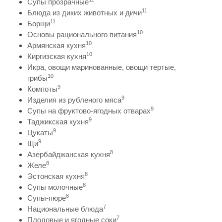
Супы прозрачные
11
Блюда из диких животных и дичи
11
Борщи
10
Основы рационального питания
10
Армянская кухня
10
Киргизская кухня
Икра, овощи маринованные, овощи тертые,
10
грибы
9
Компоты
9
Изделия из рубленого мяса
9
Супы на фруктово-ягодных отварах
9
Таджикская кухня
9
Цукаты
9
Щи
8
Азербайджанская кухня
8
Желе
8
Эстонская кухня
8
Супы молочные
8
Супы-пюре
7
Национальные блюда
7
Плодовые и ягодные соки