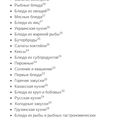
29
Рыбные блюда
28
Блюда из овощей
27
Мясные блюда
27
Блюда из яиц
26
Украинская кухня
25
Блюда из жареной рыбы
25
Бутерброды
25
Салаты-коктейли
24
Кексы
24
Блюда из субпродуктов
24
Пирожные
23
Соление и квашение
23
Первые блюда
20
Горячие закуски
20
Казахская кухня
20
Блюда из круп и бобовых
19
Русская кухня
18
Холодные закуски
18
Грузинская кухня
Блюда из рыбы и рыбных гастрономических