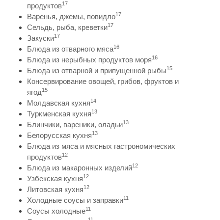
17
продуктов
17
Варенья, джемы, повидло
17
Сельдь, рыба, креветки
17
Закуски
16
Блюда из отварного мяса
16
Блюда из нерыбных продуктов моря
15
Блюда из отварной и припущенной рыбы
Консервирование овощей, грибов, фруктов и
15
ягод
14
Молдавская кухня
13
Туркменская кухня
13
Блинчики, вареники, оладьи
13
Белорусская кухня
Блюда из мяса и мясных гастрономических
12
продуктов
12
Блюда из макаронных изделий
12
Узбекская кухня
12
Литовская кухня
11
Холодные соусы и заправки
11
Соусы холодные
11