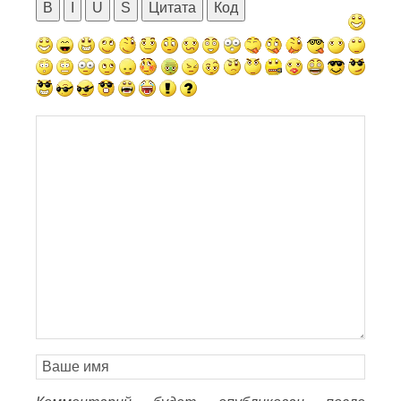
B
I
U
S
Цитата
Код