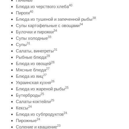
Печенье
40
Блюда из черствого хлеба
40
Пироги
38
Блюда из тушеной и запеченной рыбы
34
Супы картофельные с овощами
34
Булочки и пирожки
33
Супы холодные
31
Супы
31
Салаты, винегреты
29
Рыбные блюда
28
Блюда из овощей
27
Мясные блюда
27
Блюда из яиц
26
Украинская кухня
25
Блюда из жареной рыбы
25
Бутерброды
25
Салаты-коктейли
24
Кексы
24
Блюда из субпродуктов
24
Пирожные
23
Соление и квашение