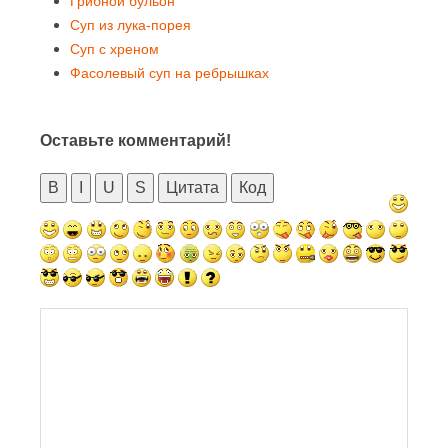
Грибной бульон
Суп из лука-порея
Суп с хреном
Фасолевый суп на ребрышках
Оставьте комментарий!
B
I
U
S
Цитата
Код