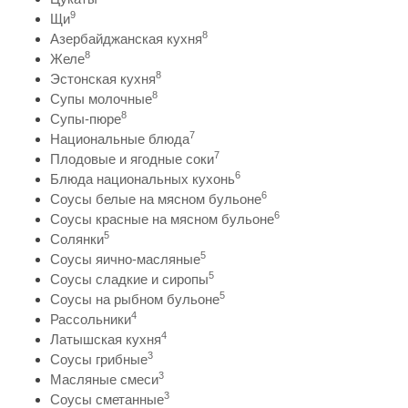
9
Щи
8
Азербайджанская кухня
8
Желе
8
Эстонская кухня
8
Супы молочные
8
Супы-пюре
7
Национальные блюда
7
Плодовые и ягодные соки
6
Блюда национальных кухонь
6
Соусы белые на мясном бульоне
6
Соусы красные на мясном бульоне
5
Солянки
5
Соусы яично-масляные
5
Соусы сладкие и сиропы
5
Соусы на рыбном бульоне
4
Рассольники
4
Латышская кухня
3
Соусы грибные
3
Масляные смеси
3
Соусы сметанные