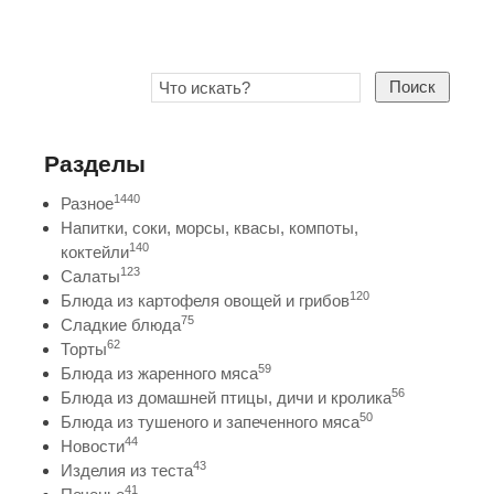
Поиск
Разделы
1440
Разное
Напитки, соки, морсы, квасы, компоты,
140
коктейли
123
Салаты
120
Блюда из картофеля овощей и грибов
75
Сладкие блюда
62
Торты
59
Блюда из жаренного мяса
56
Блюда из домашней птицы, дичи и кролика
50
Блюда из тушеного и запеченного мяса
44
Новости
43
Изделия из теста
41