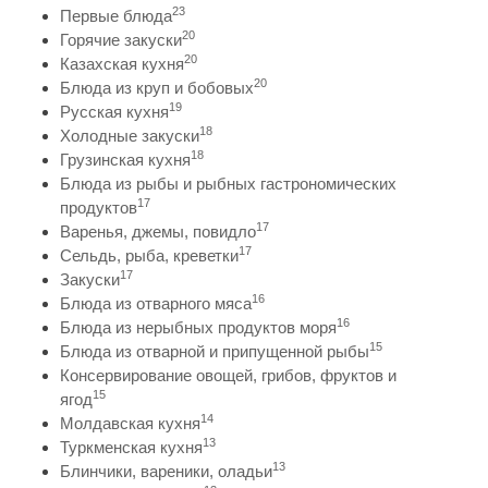
23
Первые блюда
20
Горячие закуски
20
Казахская кухня
20
Блюда из круп и бобовых
19
Русская кухня
18
Холодные закуски
18
Грузинская кухня
Блюда из рыбы и рыбных гастрономических
17
продуктов
17
Варенья, джемы, повидло
17
Сельдь, рыба, креветки
17
Закуски
16
Блюда из отварного мяса
16
Блюда из нерыбных продуктов моря
15
Блюда из отварной и припущенной рыбы
Консервирование овощей, грибов, фруктов и
15
ягод
14
Молдавская кухня
13
Туркменская кухня
13
Блинчики, вареники, оладьи