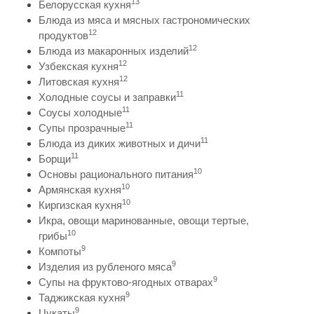
13
Белорусская кухня
Блюда из мяса и мясных гастрономических
12
продуктов
12
Блюда из макаронных изделий
12
Узбекская кухня
12
Литовская кухня
11
Холодные соусы и заправки
11
Соусы холодные
11
Супы прозрачные
11
Блюда из диких животных и дичи
11
Борщи
10
Основы рационального питания
10
Армянская кухня
10
Киргизская кухня
Икра, овощи маринованные, овощи тертые,
10
грибы
9
Компоты
9
Изделия из рубленого мяса
9
Супы на фруктово-ягодных отварах
9
Таджикская кухня
9
Цукаты