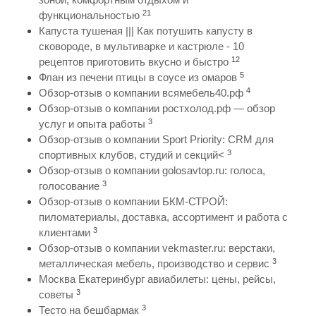
21
функциональностью
Капуста тушеная ||| Как потушить капусту в
сковороде, в мультиварке и кастрюле - 10
12
рецептов приготовить вкусно и быстро
5
Флан из печени птицы в соусе из омаров
4
Обзор-отзыв о компании всямебель40.рф
Обзор-отзыв о компании ростхолод.рф — обзор
3
услуг и опыта работы
Обзор-отзыв о компании Sport Priority: CRM для
3
спортивных клубов, студий и секций<
Обзор-отзыв о компании golosavtop.ru: голоса,
3
голосование
Обзор-отзыв о компании БКМ-СТРОЙ:
пиломатериалы, доставка, ассортимент и работа с
3
клиентами
Обзор-отзыв о компании vekmaster.ru: верстаки,
3
металлическая мебель, производство и сервис
Москва Екатеринбург авиабилеты: цены, рейсы,
3
советы
3
Тесто на бешбармак