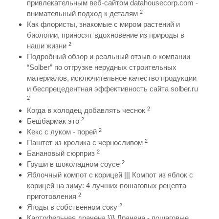
привлекательным веб-сайтом datahousecorp.com -
2
внимательный подход к деталям
Как флористы, знакомые с миром растений и
биологии, приносят вдохновение из природы в
2
наши жизни
Подробный обзор и реальный отзыв о компании
“Solber” по отгрузке нерудных строительных
материалов, исключительное качество продукции
и беспрецедентная эффективность сайта solber.ru
2
2
Когда в холодец добавлять чеснок
2
Бешбармак это
2
Кекс с луком - порей
2
Паштет из кролика с черносливом
2
Банановый сюрприз
2
Груши в шоколадном соусе
Яблочный компот с корицей ||| Компот из яблок с
корицей на зиму: 4 лучших пошаговых рецепта
2
приготовления
2
Ягоды в собственном соку
Картофельная драчена }}} Драчена - пошаговые