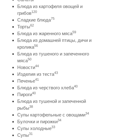
Блюда из картофеля овощей и
120
грибов
75
Сладкие блюда
62
Торты
59
Блюда из жаренного мяса
Блюда из домашней птицы, дичи и
56
кролика
Блюда из тушеного и запеченного
50
мяса
44
Новости
43
Изделия из теста
41
Печенье
40
Блюда из черствого хлеба
40
Пироги
Блюда из тушеной и запеченной
38
рыбы
34
Супы картофельные с овощами
34
Булочки и пирожки
33
Супы холодные
31
Супы