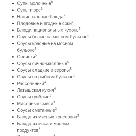
8
Супы молочные
8
Супы-пюре
7
Национальные блюда
7
Плодовые и ягодные соки
6
Блюда национальных кухонь
6
Соусы белые на мясном бульоне
Соусы красные на мясном
6
бульоне
5
Солянки
5
Соусы яично-масляные
5
Соусы сладкие и сиропы
5
Соусы на рыбном бульоне
4
Рассольники
4
Латышская кухня
3
Соусы грибные
3
Масляные смеси
3
Соусы сметанные
3
Блюда из мясных консервов
Блюда из мяса и мясных
3
продуктов
2