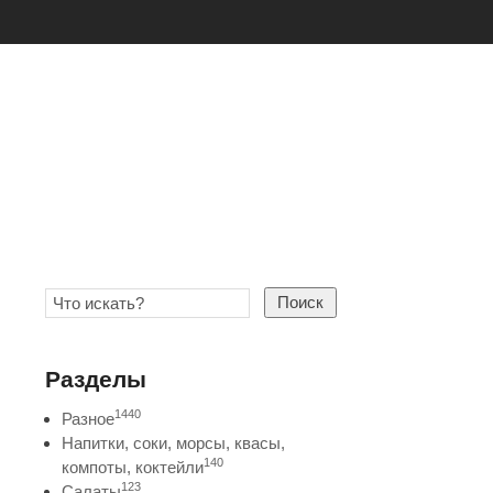
Поиск
Разделы
1440
Разное
Напитки, соки, морсы, квасы,
140
компоты, коктейли
123
Салаты