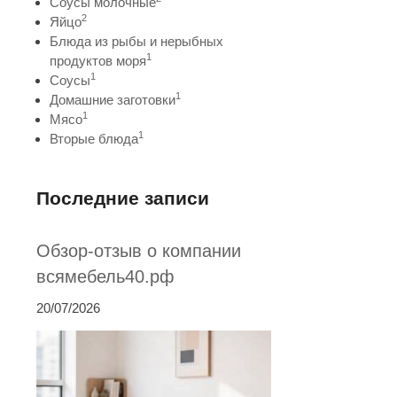
Соусы молочные
2
Яйцо
Блюда из рыбы и нерыбных
1
продуктов моря
1
Соусы
1
Домашние заготовки
1
Мясо
1
Вторые блюда
Последние записи
Обзор-отзыв о компании
всямебель40.рф
20/07/2026