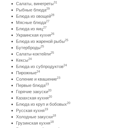
31
Салаты, винегреты
29
Рыбные блюда
28
Блюда из овощей
27
Мясные блюда
27
Блюда из яиц
26
Украинская кухня
25
Блюда из жареной рыбы
25
Бутерброды
25
Салаты-коктейли
24
Кексы
24
Блюда из субпродуктов
24
Пирожные
23
Соление и квашение
23
Первые блюда
20
Горячие закуски
20
Казахская кухня
20
Блюда из круп и бобовых
19
Русская кухня
18
Холодные закуски
18
Грузинская кухня