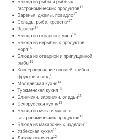
Блюда из рыбы и рыбных
17
гастрономических продуктов
17
Варенья, джемы, повидло
17
Сельдь, рыба, креветки
17
Закуски
16
Блюда из отварного мяса
Блюда из нерыбных продуктов
16
моря
Блюда из отварной и припущенной
15
рыбы
Консервирование овощей, грибов,
15
фруктов и ягод
14
Молдавская кухня
13
Туркменская кухня
13
Блинчики, вареники, оладьи
13
Белорусская кухня
Блюда из мяса и мясных
12
гастрономических продуктов
12
Блюда из макаронных изделий
12
Узбекская кухня
12
Литовская кухня