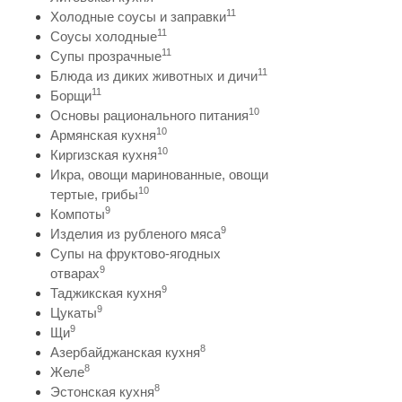
11
Холодные соусы и заправки
11
Соусы холодные
11
Супы прозрачные
11
Блюда из диких животных и дичи
11
Борщи
10
Основы рационального питания
10
Армянская кухня
10
Киргизская кухня
Икра, овощи маринованные, овощи
10
тертые, грибы
9
Компоты
9
Изделия из рубленого мяса
Супы на фруктово-ягодных
9
отварах
9
Таджикская кухня
9
Цукаты
9
Щи
8
Азербайджанская кухня
8
Желе
8
Эстонская кухня