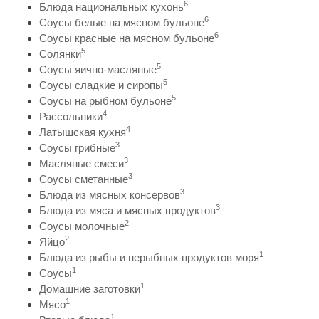
6
Блюда национальных кухонь
6
Соусы белые на мясном бульоне
6
Соусы красные на мясном бульоне
5
Солянки
5
Соусы яично-масляные
5
Соусы сладкие и сиропы
5
Соусы на рыбном бульоне
4
Рассольники
4
Латышская кухня
3
Соусы грибные
3
Масляные смеси
3
Соусы сметанные
3
Блюда из мясных консервов
3
Блюда из мяса и мясных продуктов
2
Соусы молочные
2
Яйцо
1
Блюда из рыбы и нерыбных продуктов моря
1
Соусы
1
Домашние заготовки
1
Мясо
1