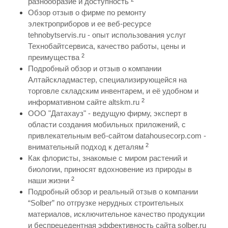
разнообразие и доступность
Обзор отзыв о фирме по ремонту
электроприборов и ее веб-ресурсе
tehnobytservis.ru - опыт использования услуг
Технобайтсервиса, качество работы, цены и
2
преимущества
Подробный обзор и отзыв о компании
Алтайскладмастер, специализирующейся на
торговле складским инвентарем, и её удобном и
2
информативном сайте altskm.ru
ООО "Датахауз" - ведущую фирму, эксперт в
области создания мобильных приложений, с
привлекательным веб-сайтом datahousecorp.com -
2
внимательный подход к деталям
Как флористы, знакомые с миром растений и
биологии, приносят вдохновение из природы в
2
наши жизни
Подробный обзор и реальный отзыв о компании
“Solber” по отгрузке нерудных строительных
материалов, исключительное качество продукции
и беспрецедентная эффективность сайта solber.ru