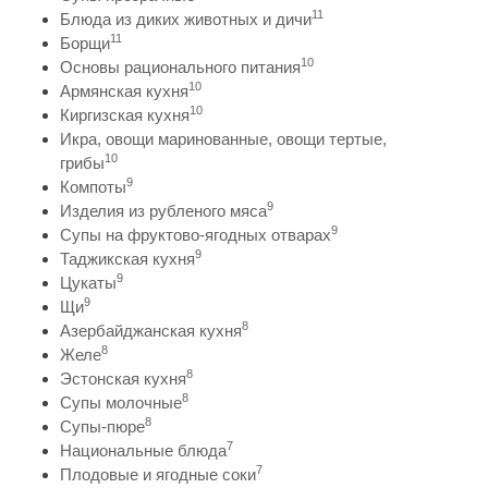
11
Блюда из диких животных и дичи
11
Борщи
10
Основы рационального питания
10
Армянская кухня
10
Киргизская кухня
Икра, овощи маринованные, овощи тертые,
10
грибы
9
Компоты
9
Изделия из рубленого мяса
9
Супы на фруктово-ягодных отварах
9
Таджикская кухня
9
Цукаты
9
Щи
8
Азербайджанская кухня
8
Желе
8
Эстонская кухня
8
Супы молочные
8
Супы-пюре
7
Национальные блюда
7
Плодовые и ягодные соки