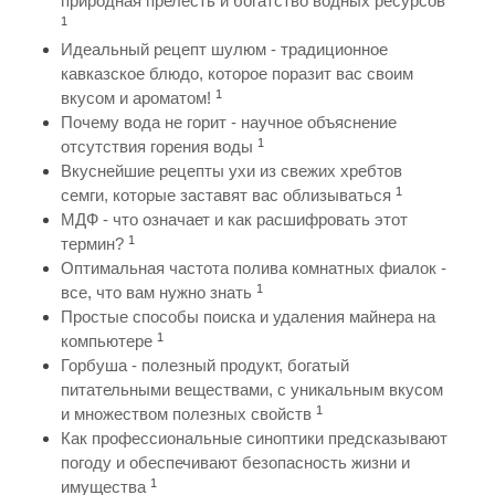
природная прелесть и богатство водных ресурсов
1
Идеальный рецепт шулюм - традиционное
кавказское блюдо, которое поразит вас своим
1
вкусом и ароматом!
Почему вода не горит - научное объяснение
1
отсутствия горения воды
Вкуснейшие рецепты ухи из свежих хребтов
1
семги, которые заставят вас облизываться
МДФ - что означает и как расшифровать этот
1
термин?
Оптимальная частота полива комнатных фиалок -
1
все, что вам нужно знать
Простые способы поиска и удаления майнера на
1
компьютере
Горбуша - полезный продукт, богатый
питательными веществами, с уникальным вкусом
1
и множеством полезных свойств
Как профессиональные синоптики предсказывают
погоду и обеспечивают безопасность жизни и
1
имущества