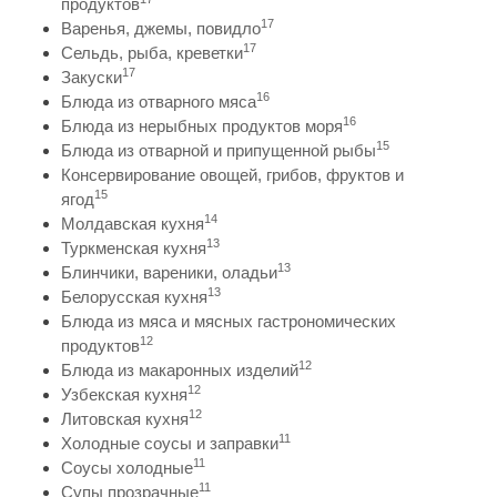
продуктов
17
Варенья, джемы, повидло
17
Сельдь, рыба, креветки
17
Закуски
16
Блюда из отварного мяса
16
Блюда из нерыбных продуктов моря
15
Блюда из отварной и припущенной рыбы
Консервирование овощей, грибов, фруктов и
15
ягод
14
Молдавская кухня
13
Туркменская кухня
13
Блинчики, вареники, оладьи
13
Белорусская кухня
Блюда из мяса и мясных гастрономических
12
продуктов
12
Блюда из макаронных изделий
12
Узбекская кухня
12
Литовская кухня
11
Холодные соусы и заправки
11
Соусы холодные
11
Супы прозрачные