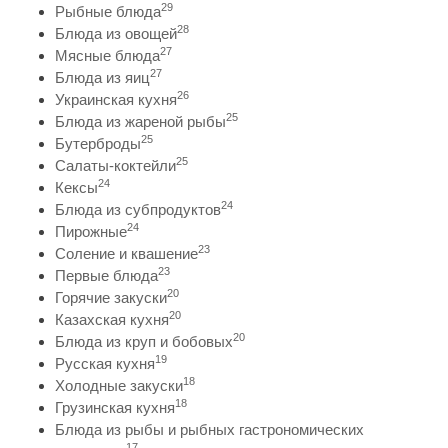
29
Рыбные блюда
28
Блюда из овощей
27
Мясные блюда
27
Блюда из яиц
26
Украинская кухня
25
Блюда из жареной рыбы
25
Бутерброды
25
Салаты-коктейли
24
Кексы
24
Блюда из субпродуктов
24
Пирожные
23
Соление и квашение
23
Первые блюда
20
Горячие закуски
20
Казахская кухня
20
Блюда из круп и бобовых
19
Русская кухня
18
Холодные закуски
18
Грузинская кухня
Блюда из рыбы и рыбных гастрономических
17