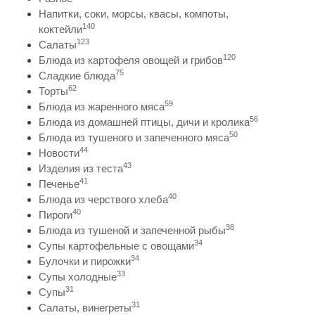
Напитки, соки, морсы, квасы, компоты,
140
коктейли
123
Салаты
120
Блюда из картофеля овощей и грибов
75
Сладкие блюда
62
Торты
59
Блюда из жаренного мяса
56
Блюда из домашней птицы, дичи и кролика
50
Блюда из тушеного и запеченного мяса
44
Новости
43
Изделия из теста
41
Печенье
40
Блюда из черствого хлеба
40
Пироги
38
Блюда из тушеной и запеченной рыбы
34
Супы картофельные с овощами
34
Булочки и пирожки
33
Супы холодные
31
Супы
31
Салаты, винегреты