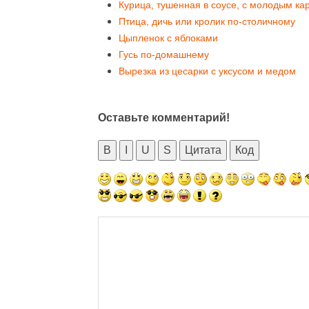
Курица, тушенная в соусе, с молодым к
Птица, дичь или кролик по-столичному
Цыпленок с яблоками
Гусь по-домашнему
Вырезка из цесарки с уксусом и медом
Оставьте комментарий!
B
I
U
S
Цитата
Код