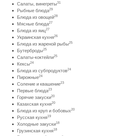
31
Салаты, винегреты
29
Рыбные блюда
28
Блюда из овощей
27
Мясные блюда
27
Блюда из яиц
26
Украинская кухня
25
Блюда из жареной рыбы
25
Бутерброды
25
Салаты-коктейли
24
Кексы
24
Блюда из субпродуктов
24
Пирожные
23
Соление и квашение
23
Первые блюда
20
Горячие закуски
20
Казахская кухня
20
Блюда из круп и бобовых
19
Русская кухня
18
Холодные закуски
18
Грузинская кухня