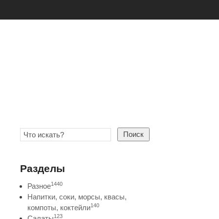
Поиск
Разделы
1440
Разное
Напитки, соки, морсы, квасы,
140
компоты, коктейли
123
Салаты