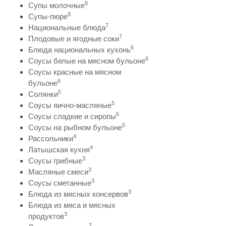
8
Супы молочные
8
Супы-пюре
7
Национальные блюда
7
Плодовые и ягодные соки
6
Блюда национальных кухонь
6
Соусы белые на мясном бульоне
Соусы красные на мясном
6
бульоне
5
Солянки
5
Соусы яично-масляные
5
Соусы сладкие и сиропы
5
Соусы на рыбном бульоне
4
Рассольники
4
Латышская кухня
3
Соусы грибные
3
Масляные смеси
3
Соусы сметанные
3
Блюда из мясных консервов
Блюда из мяса и мясных
3
продуктов
2