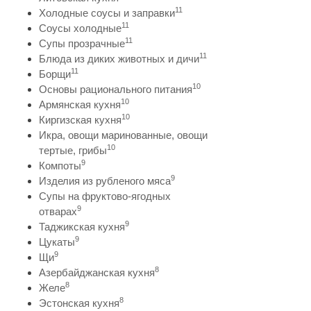
11
Холодные соусы и заправки
11
Соусы холодные
11
Супы прозрачные
11
Блюда из диких животных и дичи
11
Борщи
10
Основы рационального питания
10
Армянская кухня
10
Киргизская кухня
Икра, овощи маринованные, овощи
10
тертые, грибы
9
Компоты
9
Изделия из рубленого мяса
Супы на фруктово-ягодных
9
отварах
9
Таджикская кухня
9
Цукаты
9
Щи
8
Азербайджанская кухня
8
Желе
8
Эстонская кухня