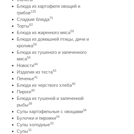
Блюда из картофеля овощей и
120
грибов
75
Сладкие блюда
62
Торты
59
Блюда из жаренного мяса
Блюда из домашней птицы, дичи и
56
кролика
Блюда из тушеного и запеченного
50
мяса
44
Новости
43
Изделия из теста
41
Печенье
40
Блюда из черствого хлеба
40
Пироги
Блюда из тушеной и запеченной
38
рыбы
34
Супы картофельные с овощами
34
Булочки и пирожки
33
Супы холодные
31
Супы