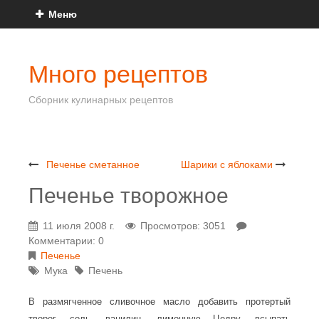
Меню
Много рецептов
Сборник кулинарных рецептов
Печенье сметанное
Шарики с яблоками
Печенье творожное
11 июля 2008 г.
Просмотров: 3051
Комментарии: 0
Печенье
Мука
Печень
В размягченное сливочное масло добавить протертый
творог, соль, ванилин, лимонную Цедру, всыпать