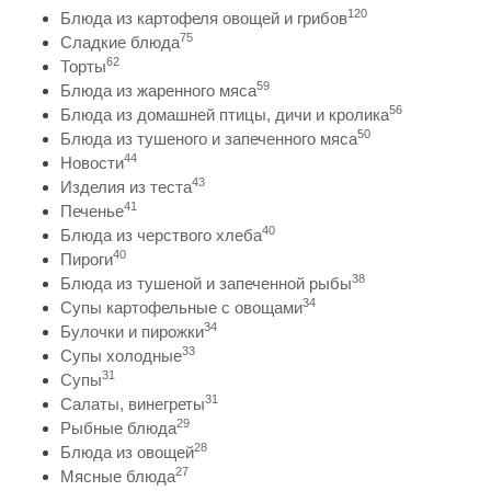
120
Блюда из картофеля овощей и грибов
75
Сладкие блюда
62
Торты
59
Блюда из жаренного мяса
56
Блюда из домашней птицы, дичи и кролика
50
Блюда из тушеного и запеченного мяса
44
Новости
43
Изделия из теста
41
Печенье
40
Блюда из черствого хлеба
40
Пироги
38
Блюда из тушеной и запеченной рыбы
34
Супы картофельные с овощами
34
Булочки и пирожки
33
Супы холодные
31
Супы
31
Салаты, винегреты
29
Рыбные блюда
28
Блюда из овощей
27
Мясные блюда