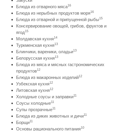
Закуски
16
Блюда из отварного мяса
16
Блюда из нерыбных продуктов моря
15
Блюда из отварной и припущенной рыбы
Консервирование овощей, грибов, фруктов и
15
ягод
14
Молдавская кухня
13
Туркменская кухня
13
Блинчики, вареники, оладьи
13
Белорусская кухня
Блюда из мяса и мясных гастрономических
12
продуктов
12
Блюда из макаронных изделий
12
Узбекская кухня
12
Литовская кухня
11
Холодные соусы и заправки
11
Соусы холодные
11
Супы прозрачные
11
Блюда из диких животных и дичи
11
Борщи
10
Основы рационального питания