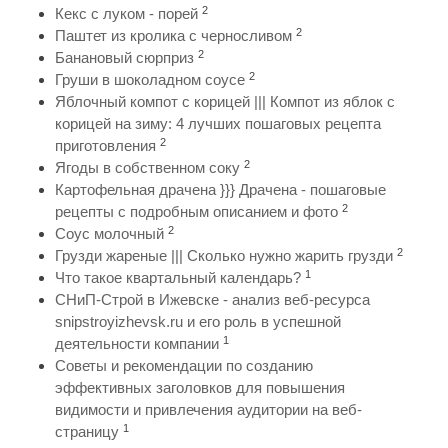
2
Кекс с луком - порей
2
Паштет из кролика с черносливом
2
Банановый сюрприз
2
Груши в шоколадном соусе
Яблочный компот с корицей ||| Компот из яблок с
корицей на зиму: 4 лучших пошаговых рецепта
2
приготовления
2
Ягоды в собственном соку
Картофельная драчена }}} Драчена - пошаговые
2
рецепты с подробным описанием и фото
2
Соус молочный
2
Грузди жареные ||| Сколько нужно жарить грузди
1
Что такое квартальный календарь?
СНиП-Строй в Ижевске - анализ веб-ресурса
snipstroyizhevsk.ru и его роль в успешной
1
деятельности компании
Советы и рекомендации по созданию
эффективных заголовков для повышения
видимости и привлечения аудитории на веб-
1
страницу