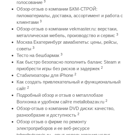
3
голосование
Обзор-отзыв о компании БКМ-СТРОЙ:
пиломатериалы, доставка, ассортимент и работа с
3
клиентами
Обзор-отзыв о компании vekmaster.ru: верстаки,
3
металлическая мебель, производство и сервис
Москва Екатеринбург авиабилеты: цены, рейсы,
3
советы
3
Тесто на бешбармак
Как быстро безопасно пополнить баланс Steam и
2
приобрести игры без рисков и задержек
2
Стабилизаторы для iPhone
Как создать привлекательный и функциональный
2
сайт
Подробный обзор и отзыв о металлобазе
2
Волхонка и удобном сайте metallobazav.ru
Обзор-отзыв о компании DVD диски: качество,
2
разнообразие и доступность
Обзор отзыв о фирме по ремонту
электроприборов и ее веб-ресурсе
tehnobytservis.ru - опыт использования услуг