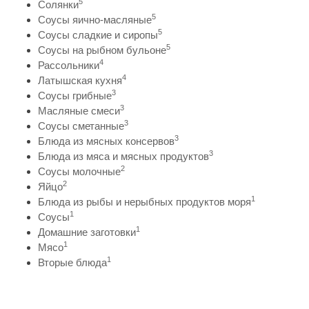
5
Солянки
5
Соусы яично-масляные
5
Соусы сладкие и сиропы
5
Соусы на рыбном бульоне
4
Рассольники
4
Латышская кухня
3
Соусы грибные
3
Масляные смеси
3
Соусы сметанные
3
Блюда из мясных консервов
3
Блюда из мяса и мясных продуктов
2
Соусы молочные
2
Яйцо
1
Блюда из рыбы и нерыбных продуктов моря
1
Соусы
1
Домашние заготовки
1
Мясо
1
Вторые блюда