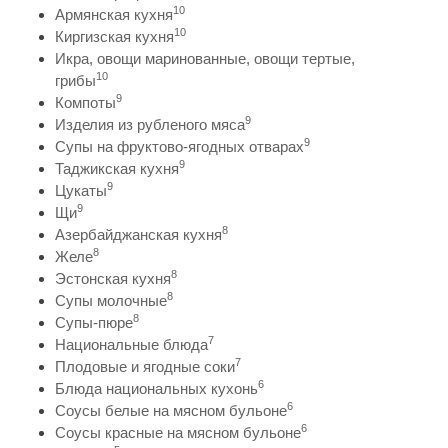
10
Армянская кухня
10
Киргизская кухня
Икра, овощи маринованные, овощи тертые,
10
грибы
9
Компоты
9
Изделия из рубленого мяса
9
Супы на фруктово-ягодных отварах
9
Таджикская кухня
9
Цукаты
9
Щи
8
Азербайджанская кухня
8
Желе
8
Эстонская кухня
8
Супы молочные
8
Супы-пюре
7
Национальные блюда
7
Плодовые и ягодные соки
6
Блюда национальных кухонь
6
Соусы белые на мясном бульоне
6
Соусы красные на мясном бульоне