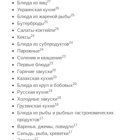
27
Блюда из яиц
26
Украинская кухня
25
Блюда из жареной рыбы
25
Бутерброды
25
Салаты-коктейли
24
Кексы
24
Блюда из субпродуктов
24
Пирожные
23
Соление и квашение
23
Первые блюда
20
Горячие закуски
20
Казахская кухня
20
Блюда из круп и бобовых
19
Русская кухня
18
Холодные закуски
18
Грузинская кухня
Блюда из рыбы и рыбных гастрономических
17
продуктов
17
Варенья, джемы, повидло
17
Сельдь, рыба, креветки
17