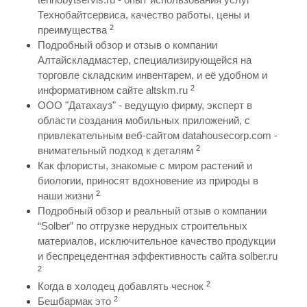
Технобайтсервиса, качество работы, цены и
2
преимущества
Подробный обзор и отзыв о компании
Алтайскладмастер, специализирующейся на
торговле складским инвентарем, и её удобном и
2
информативном сайте altskm.ru
ООО "Датахауз" - ведущую фирму, эксперт в
области создания мобильных приложений, с
привлекательным веб-сайтом datahousecorp.com -
2
внимательный подход к деталям
Как флористы, знакомые с миром растений и
биологии, приносят вдохновение из природы в
2
наши жизни
Подробный обзор и реальный отзыв о компании
“Solber” по отгрузке нерудных строительных
материалов, исключительное качество продукции
и беспрецедентная эффективность сайта solber.ru
2
2
Когда в холодец добавлять чеснок
2
Бешбармак это