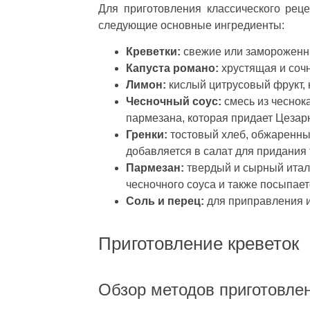
Для приготовления классического рец
следующие основные ингредиенты:
Креветки:
свежие или замороженны
Капуста романо:
хрустящая и сочн
Лимон:
кислый цитрусовый фрукт, 
Чесночный соус:
смесь из чеснока
пармезана, которая придает Цезар
Гренки:
тостовый хлеб, обжаренный
добавляется в салат для придания 
Пармезан:
твердый и сырный италь
чесночного соуса и также посыпает
Соль и перец:
для приправления и
Приготовление креветок
Обзор методов приготовлен