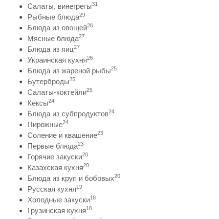
31
Салаты, винегреты
29
Рыбные блюда
28
Блюда из овощей
27
Мясные блюда
27
Блюда из яиц
26
Украинская кухня
25
Блюда из жареной рыбы
25
Бутерброды
25
Салаты-коктейли
24
Кексы
24
Блюда из субпродуктов
24
Пирожные
23
Соление и квашение
23
Первые блюда
20
Горячие закуски
20
Казахская кухня
20
Блюда из круп и бобовых
19
Русская кухня
18
Холодные закуски
18
Грузинская кухня