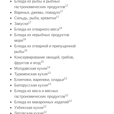
Блюда из рыбы и рыбных
17
гастрономических продуктов
17
Варенья, джемы, повидло
17
Сельдь, рыба, креветки
17
Закуски
16
Блюда из отварного мяса
Блюда из нерыбных продуктов
16
моря
Блюда из отварной и припущенной
15
рыбы
Консервирование овощей, грибов,
15
фруктов и ягод
14
Молдавская кухня
13
Туркменская кухня
13
Блинчики, вареники, оладьи
13
Белорусская кухня
Блюда из мяса и мясных
12
гастрономических продуктов
12
Блюда из макаронных изделий
12
Узбекская кухня
12
Литовская кухня