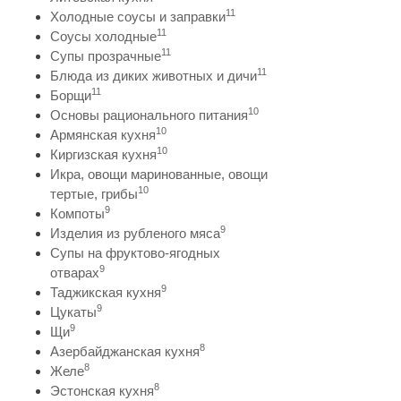
11
Холодные соусы и заправки
11
Соусы холодные
11
Супы прозрачные
11
Блюда из диких животных и дичи
11
Борщи
10
Основы рационального питания
10
Армянская кухня
10
Киргизская кухня
Икра, овощи маринованные, овощи
10
тертые, грибы
9
Компоты
9
Изделия из рубленого мяса
Супы на фруктово-ягодных
9
отварах
9
Таджикская кухня
9
Цукаты
9
Щи
8
Азербайджанская кухня
8
Желе
8
Эстонская кухня