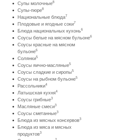
8
Супы молочные
8
Супы-пюре
7
Национальные блюда
7
Плодовые и ягодные соки
6
Блюда национальных кухонь
6
Соусы белые на мясном бульоне
Соусы красные на мясном
6
бульоне
5
Солянки
5
Соусы яично-масляные
5
Соусы сладкие и сиропы
5
Соусы на рыбном бульоне
4
Рассольники
4
Латышская кухня
3
Соусы грибные
3
Масляные смеси
3
Соусы сметанные
3
Блюда из мясных консервов
Блюда из мяса и мясных
3
продуктов
2