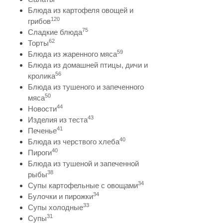
Блюда из картофеля овощей и
120
грибов
75
Сладкие блюда
62
Торты
59
Блюда из жаренного мяса
Блюда из домашней птицы, дичи и
56
кролика
Блюда из тушеного и запеченного
50
мяса
44
Новости
43
Изделия из теста
41
Печенье
40
Блюда из черствого хлеба
40
Пироги
Блюда из тушеной и запеченной
38
рыбы
34
Супы картофельные с овощами
34
Булочки и пирожки
33
Супы холодные
31
Супы