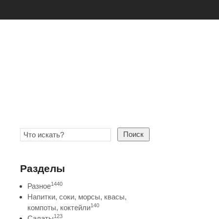
Поиск
Разделы
1440
Разное
Напитки, соки, морсы, квасы,
140
компоты, коктейли
123
Салаты