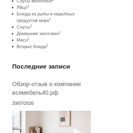
Соусы молочные
2
Яйцо
Блюда из рыбы и нерыбных
1
продуктов моря
1
Соусы
1
Домашние заготовки
1
Мясо
1
Вторые блюда
Последние записи
Обзор-отзыв о компании
всямебель40.рф
20/07/2026