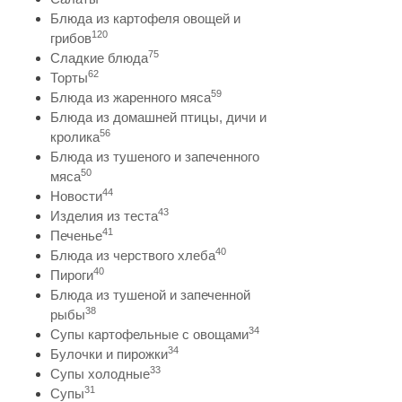
Блюда из картофеля овощей и
120
грибов
75
Сладкие блюда
62
Торты
59
Блюда из жаренного мяса
Блюда из домашней птицы, дичи и
56
кролика
Блюда из тушеного и запеченного
50
мяса
44
Новости
43
Изделия из теста
41
Печенье
40
Блюда из черствого хлеба
40
Пироги
Блюда из тушеной и запеченной
38
рыбы
34
Супы картофельные с овощами
34
Булочки и пирожки
33
Супы холодные
31
Супы