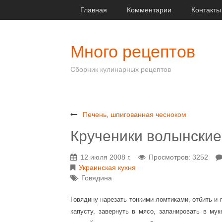
Главная
Комментарии
Контакты
Много рецептов
Сборник кулинарных рецептов
Печень, шпигованная чесноком
Крученики волынские
12 июля 2008 г.
Просмотров: 3252
Украинская кухня
Говядина
Говядину нарезать тонкими ломтиками, отбить и
капусту, завернуть в мясо, запанировать в му