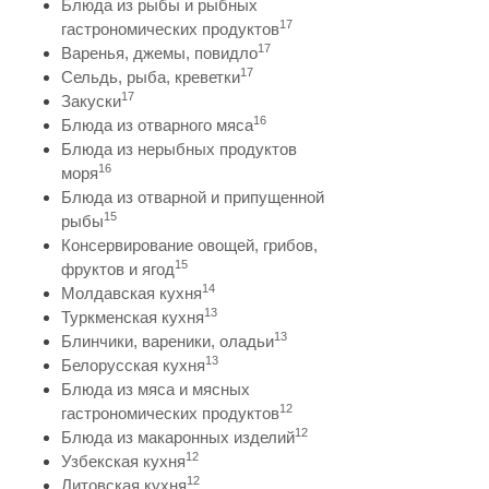
Блюда из рыбы и рыбных
17
гастрономических продуктов
17
Варенья, джемы, повидло
17
Сельдь, рыба, креветки
17
Закуски
16
Блюда из отварного мяса
Блюда из нерыбных продуктов
16
моря
Блюда из отварной и припущенной
15
рыбы
Консервирование овощей, грибов,
15
фруктов и ягод
14
Молдавская кухня
13
Туркменская кухня
13
Блинчики, вареники, оладьи
13
Белорусская кухня
Блюда из мяса и мясных
12
гастрономических продуктов
12
Блюда из макаронных изделий
12
Узбекская кухня
12
Литовская кухня