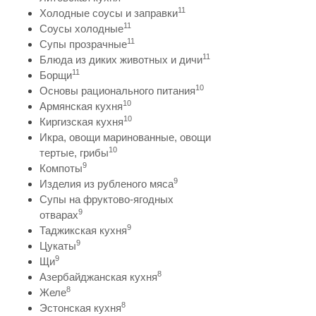
11
Холодные соусы и заправки
11
Соусы холодные
11
Супы прозрачные
11
Блюда из диких животных и дичи
11
Борщи
10
Основы рационального питания
10
Армянская кухня
10
Киргизская кухня
Икра, овощи маринованные, овощи
10
тертые, грибы
9
Компоты
9
Изделия из рубленого мяса
Супы на фруктово-ягодных
9
отварах
9
Таджикская кухня
9
Цукаты
9
Щи
8
Азербайджанская кухня
8
Желе
8
Эстонская кухня