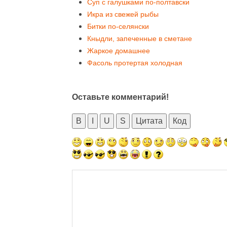
Суп с галушками по-полтавски
Икра из свежей рыбы
Битки по-селянски
Кныдли, запеченные в сметане
Жаркое домашнее
Фасоль протертая холодная
Оставьте комментарий!
B
I
U
S
Цитата
Код