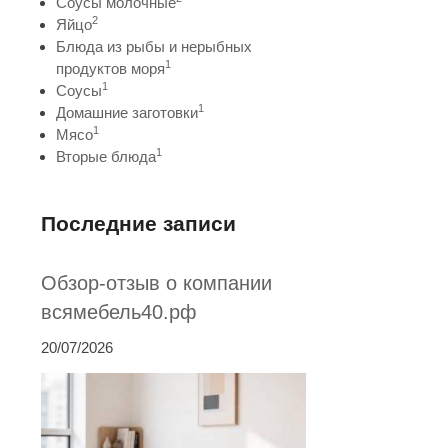
Соусы молочные
2
Яйцо
Блюда из рыбы и нерыбных
1
продуктов моря
1
Соусы
1
Домашние заготовки
1
Мясо
1
Вторые блюда
Последние записи
Обзор-отзыв о компании
всямебель40.рф
20/07/2026