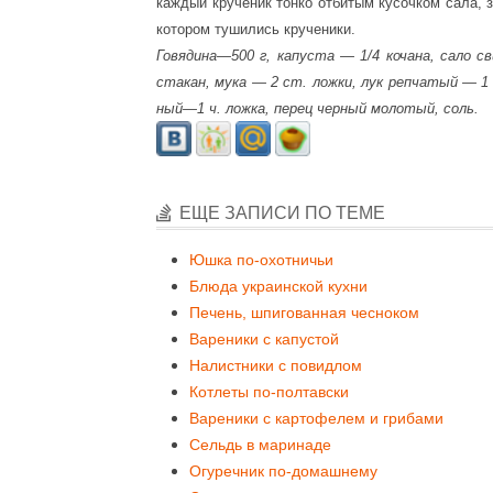
каждый крученик тонко отбитым кусочком сала, 
котором тушились крученики.
Говядина—500 г, капуста — 1/4 кочана, сало с
стакан, мука — 2 ст. ложки, лук репчатый — 1 
ный—1 ч. ложка, перец черный молотый, соль.
ЕЩЕ ЗАПИСИ ПО ТЕМЕ
Юшка по-охотничьи
Блюда украинской кухни
Печень, шпигованная чесноком
Вареники с капустой
Налистники с повидлом
Котлеты по-полтавски
Вареники с картофелем и грибами
Сельдь в маринаде
Огуречник по-домашнему