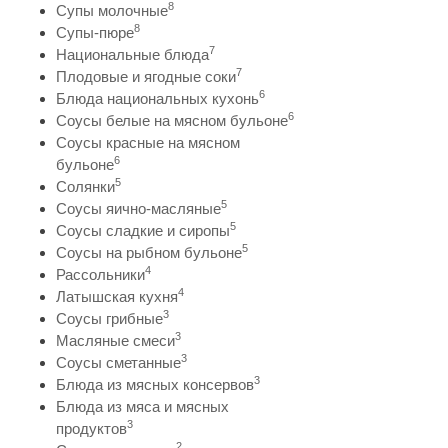
8
Супы молочные
8
Супы-пюре
7
Национальные блюда
7
Плодовые и ягодные соки
6
Блюда национальных кухонь
6
Соусы белые на мясном бульоне
Соусы красные на мясном
6
бульоне
5
Солянки
5
Соусы яично-масляные
5
Соусы сладкие и сиропы
5
Соусы на рыбном бульоне
4
Рассольники
4
Латышская кухня
3
Соусы грибные
3
Масляные смеси
3
Соусы сметанные
3
Блюда из мясных консервов
Блюда из мяса и мясных
3
продуктов
2