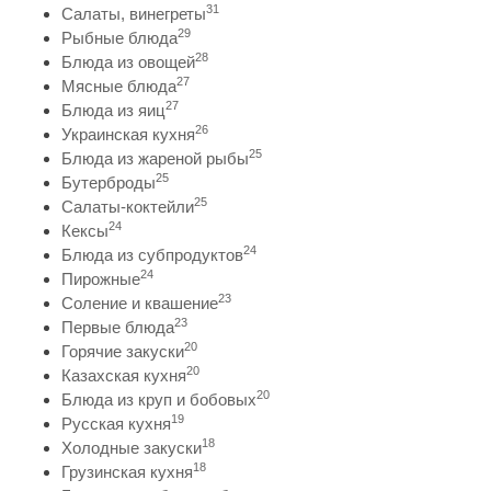
31
Салаты, винегреты
29
Рыбные блюда
28
Блюда из овощей
27
Мясные блюда
27
Блюда из яиц
26
Украинская кухня
25
Блюда из жареной рыбы
25
Бутерброды
25
Салаты-коктейли
24
Кексы
24
Блюда из субпродуктов
24
Пирожные
23
Соление и квашение
23
Первые блюда
20
Горячие закуски
20
Казахская кухня
20
Блюда из круп и бобовых
19
Русская кухня
18
Холодные закуски
18
Грузинская кухня