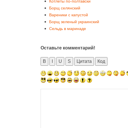
Котлеты по-полтавски
Борщ селянский
Вареники с капустой
Борщ зеленый украинский
Сельдь в маринаде
Оставьте комментарий!
B
I
U
S
Цитата
Код