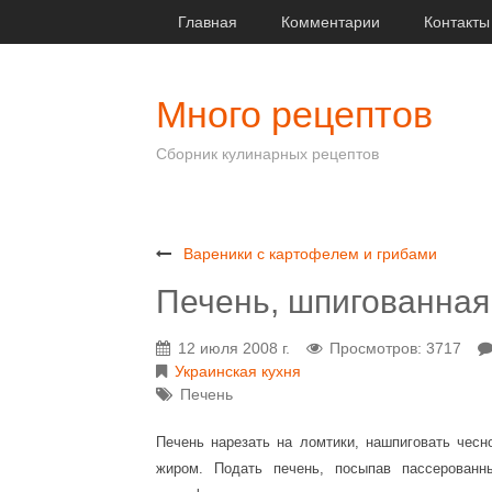
Главная
Комментарии
Контакты
Много рецептов
Сборник кулинарных рецептов
Вареники с картофелем и грибами
Печень, шпигованная
12 июля 2008 г.
Просмотров: 3717
Украинская кухня
Печень
Печень нарезать на ломтики, нашпиговать чесн
жиром. Подать печень, посыпав пассерован