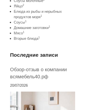
Соусы молочные
2
Яйцо
Блюда из рыбы и нерыбных
1
продуктов моря
1
Соусы
1
Домашние заготовки
1
Мясо
1
Вторые блюда
Последние записи
Обзор-отзыв о компании
всямебель40.рф
20/07/2026