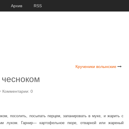
Архив
RSS
Крученики волынские
 чесноком
Комментарии: 0
оком, посолить, посыпать перцем, запанировать в муке, и жарить с
ным луком. Гарнир— картофельное пюре, отварной или жареный