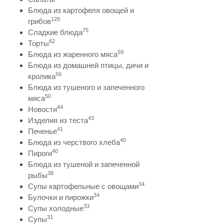
Блюда из картофеля овощей и
120
грибов
75
Сладкие блюда
62
Торты
59
Блюда из жаренного мяса
Блюда из домашней птицы, дичи и
56
кролика
Блюда из тушеного и запеченного
50
мяса
44
Новости
43
Изделия из теста
41
Печенье
40
Блюда из черствого хлеба
40
Пироги
Блюда из тушеной и запеченной
38
рыбы
34
Супы картофельные с овощами
34
Булочки и пирожки
33
Супы холодные
31
Супы