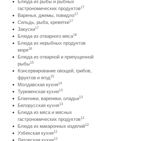
Блюда из рыбы и рыбных
17
гастрономических продуктов
17
Варенья, джемы, повидло
17
Сельдь, рыба, креветки
17
Закуски
16
Блюда из отварного мяса
Блюда из нерыбных продуктов
16
моря
Блюда из отварной и припущенной
15
рыбы
Консервирование овощей, грибов,
15
фруктов и ягод
14
Молдавская кухня
13
Туркменская кухня
13
Блинчики, вареники, оладьи
13
Белорусская кухня
Блюда из мяса и мясных
12
гастрономических продуктов
12
Блюда из макаронных изделий
12
Узбекская кухня
12
Литовская кухня