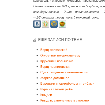
картофель и жареные помидоры, нарезанные дол
Печень говяжья — 480 г, чеснок — 5 зубков, м
помидоры свежие — 2 шт., масло сливочное — 2
—1/2 стакана, перец черный молотый, соль.
ЕЩЕ ЗАПИСИ ПО ТЕМЕ
Борщ полтавский
Огуречник по-домашнему
Крученики волынские
Борщ черниговский
Суп с галушками по-полтавски
Жаркое домашнее
Вареники с картофелем и грибами
Икра из свежей рыбы
Кныдли
Кныдли, запеченные в сметане