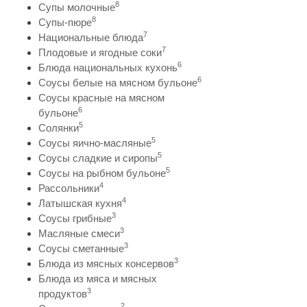
8
Супы молочные
8
Супы-пюре
7
Национальные блюда
7
Плодовые и ягодные соки
6
Блюда национальных кухонь
6
Соусы белые на мясном бульоне
Соусы красные на мясном
6
бульоне
5
Солянки
5
Соусы яично-масляные
5
Соусы сладкие и сиропы
5
Соусы на рыбном бульоне
4
Рассольники
4
Латышская кухня
3
Соусы грибные
3
Масляные смеси
3
Соусы сметанные
3
Блюда из мясных консервов
Блюда из мяса и мясных
3
продуктов
2