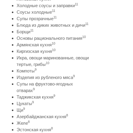
11
Холодные соусы и заправки
11
Соусы холодные
11
Супы прозрачные
11
Блюда из диких животных и дичи
11
Борщи
10
Основы рационального питания
10
Армянская кухня
10
Киргизская кухня
Икра, овощи маринованные, овощи
10
тертые, грибы
9
Компоты
9
Изделия из рубленого мяса
Супы на фруктово-ягодных
9
отварах
9
Таджикская кухня
9
Цукаты
9
Щи
8
Азербайджанская кухня
8
Желе
8
Эстонская кухня