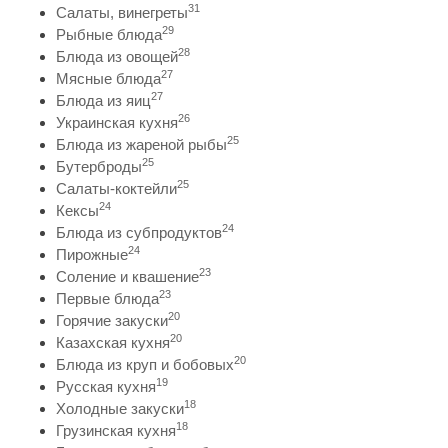
31
Салаты, винегреты
29
Рыбные блюда
28
Блюда из овощей
27
Мясные блюда
27
Блюда из яиц
26
Украинская кухня
25
Блюда из жареной рыбы
25
Бутерброды
25
Салаты-коктейли
24
Кексы
24
Блюда из субпродуктов
24
Пирожные
23
Соление и квашение
23
Первые блюда
20
Горячие закуски
20
Казахская кухня
20
Блюда из круп и бобовых
19
Русская кухня
18
Холодные закуски
18
Грузинская кухня