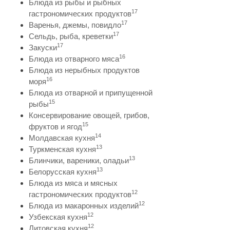
Блюда из рыбы и рыбных
17
гастрономических продуктов
17
Варенья, джемы, повидло
17
Сельдь, рыба, креветки
17
Закуски
16
Блюда из отварного мяса
Блюда из нерыбных продуктов
16
моря
Блюда из отварной и припущенной
15
рыбы
Консервирование овощей, грибов,
15
фруктов и ягод
14
Молдавская кухня
13
Туркменская кухня
13
Блинчики, вареники, оладьи
13
Белорусская кухня
Блюда из мяса и мясных
12
гастрономических продуктов
12
Блюда из макаронных изделий
12
Узбекская кухня
12
Литовская кухня