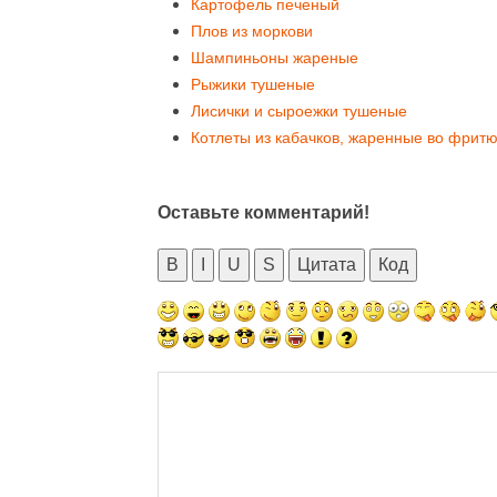
Картофель печеный
Плов из моркови
Шампиньоны жареные
Рыжики тушеные
Лисички и сыроежки тушеные
Котлеты из кабачков, жаренные во фрит
Оставьте комментарий!
B
I
U
S
Цитата
Код