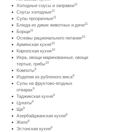
11
Холодные соусы и заправки
11
Соусы холодные
11
Супы прозрачные
11
Блюда из диких животных и дичи
11
Борщи
10
Основы рационального питания
10
Армянская кухня
10
Киргизская кухня
Икра, овощи маринованные, овощи
10
тертые, грибы
9
Компоты
9
Изделия из рубленого мяса
Супы на фруктово-ягодных
9
отварах
9
Таджикская кухня
9
Цукаты
9
Щи
8
Азербайджанская кухня
8
Желе
8
Эстонская кухня