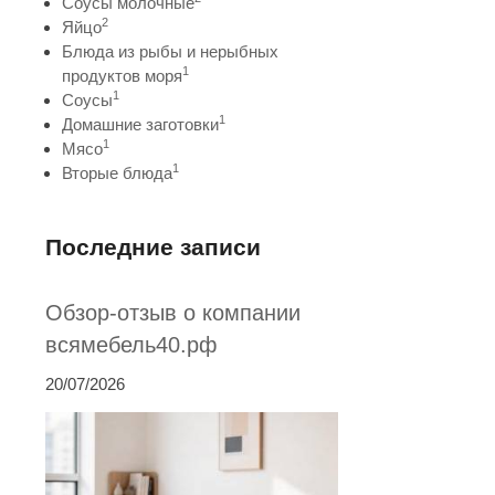
Соусы молочные
2
Яйцо
Блюда из рыбы и нерыбных
1
продуктов моря
1
Соусы
1
Домашние заготовки
1
Мясо
1
Вторые блюда
Последние записи
Обзор-отзыв о компании
всямебель40.рф
20/07/2026