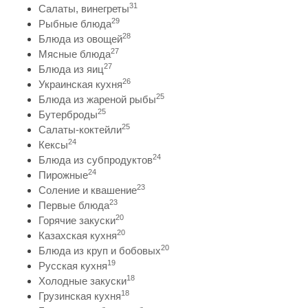
31
Салаты, винегреты
29
Рыбные блюда
28
Блюда из овощей
27
Мясные блюда
27
Блюда из яиц
26
Украинская кухня
25
Блюда из жареной рыбы
25
Бутерброды
25
Салаты-коктейли
24
Кексы
24
Блюда из субпродуктов
24
Пирожные
23
Соление и квашение
23
Первые блюда
20
Горячие закуски
20
Казахская кухня
20
Блюда из круп и бобовых
19
Русская кухня
18
Холодные закуски
18
Грузинская кухня