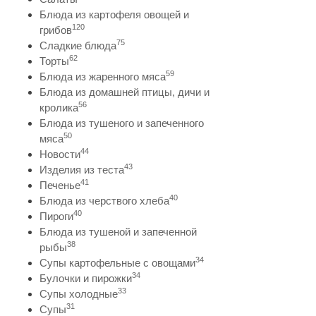
Блюда из картофеля овощей и
120
грибов
75
Сладкие блюда
62
Торты
59
Блюда из жаренного мяса
Блюда из домашней птицы, дичи и
56
кролика
Блюда из тушеного и запеченного
50
мяса
44
Новости
43
Изделия из теста
41
Печенье
40
Блюда из черствого хлеба
40
Пироги
Блюда из тушеной и запеченной
38
рыбы
34
Супы картофельные с овощами
34
Булочки и пирожки
33
Супы холодные
31
Супы