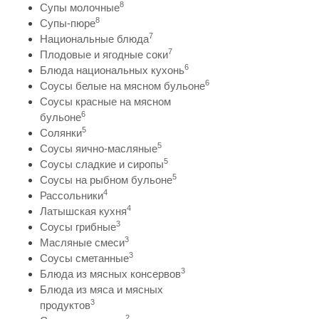
8
Супы молочные
8
Супы-пюре
7
Национальные блюда
7
Плодовые и ягодные соки
6
Блюда национальных кухонь
6
Соусы белые на мясном бульоне
Соусы красные на мясном
6
бульоне
5
Солянки
5
Соусы яично-масляные
5
Соусы сладкие и сиропы
5
Соусы на рыбном бульоне
4
Рассольники
4
Латышская кухня
3
Соусы грибные
3
Масляные смеси
3
Соусы сметанные
3
Блюда из мясных консервов
Блюда из мяса и мясных
3
продуктов
2