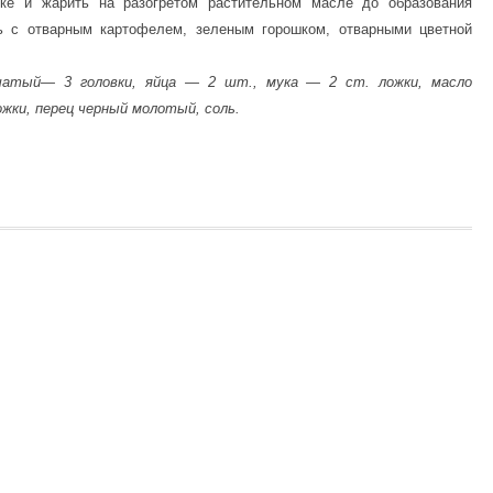
ке и жарить на разогретом растительном масле до образования
ть с отварным картофелем, зеленым горошком, отварными цветной
чатый— 3 головки, яйца — 2 шт., мука — 2 ст. ложки, масло
ожки, перец черный молотый, соль.