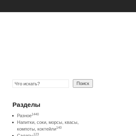
Поиск
Разделы
1440
Разное
Напитки, соки, морсы, квасы,
140
компоты, коктейли
123
Салаты