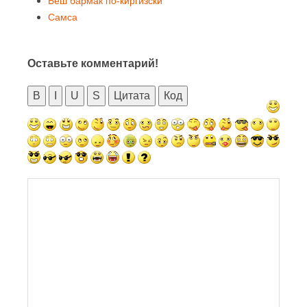
Беш бармак по-киргизски
Самса
Оставьте комментарий!
B
I
U
S
Цитата
Код