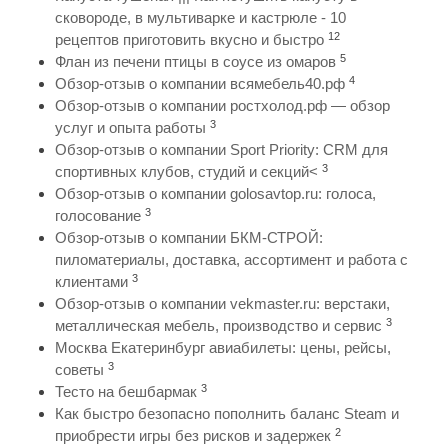
сковороде, в мультиварке и кастрюле - 10
12
рецептов приготовить вкусно и быстро
5
Флан из печени птицы в соусе из омаров
4
Обзор-отзыв о компании всямебель40.рф
Обзор-отзыв о компании ростхолод.рф — обзор
3
услуг и опыта работы
Обзор-отзыв о компании Sport Priority: CRM для
3
спортивных клубов, студий и секций<
Обзор-отзыв о компании golosavtop.ru: голоса,
3
голосование
Обзор-отзыв о компании БКМ-СТРОЙ:
пиломатериалы, доставка, ассортимент и работа с
3
клиентами
Обзор-отзыв о компании vekmaster.ru: верстаки,
3
металлическая мебель, производство и сервис
Москва Екатеринбург авиабилеты: цены, рейсы,
3
советы
3
Тесто на бешбармак
Как быстро безопасно пополнить баланс Steam и
2
приобрести игры без рисков и задержек