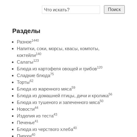
Поиск
Разделы
1440
Разное
Напитки, соки, морсы, квасы, компоты,
140
коктейли
123
Салаты
120
Блюда из картофеля овощей и грибов
75
Сладкие блюда
62
Торты
59
Блюда из жаренного мяса
56
Блюда из домашней птицы, дичи и кролика
50
Блюда из тушеного и запеченного мяса
44
Новости
43
Изделия из теста
41
Печенье
40
Блюда из черствого хлеба
40
Пироги