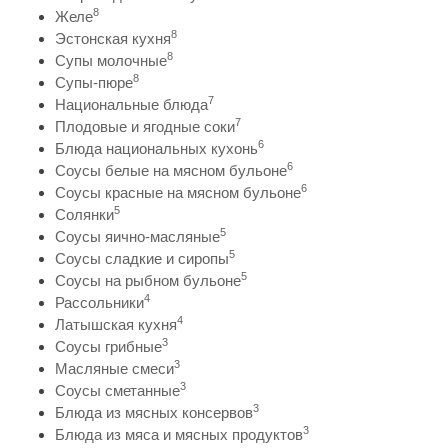
8
Желе
8
Эстонская кухня
8
Супы молочные
8
Супы-пюре
7
Национальные блюда
7
Плодовые и ягодные соки
6
Блюда национальных кухонь
6
Соусы белые на мясном бульоне
6
Соусы красные на мясном бульоне
5
Солянки
5
Соусы яично-масляные
5
Соусы сладкие и сиропы
5
Соусы на рыбном бульоне
4
Рассольники
4
Латышская кухня
3
Соусы грибные
3
Масляные смеси
3
Соусы сметанные
3
Блюда из мясных консервов
3
Блюда из мяса и мясных продуктов