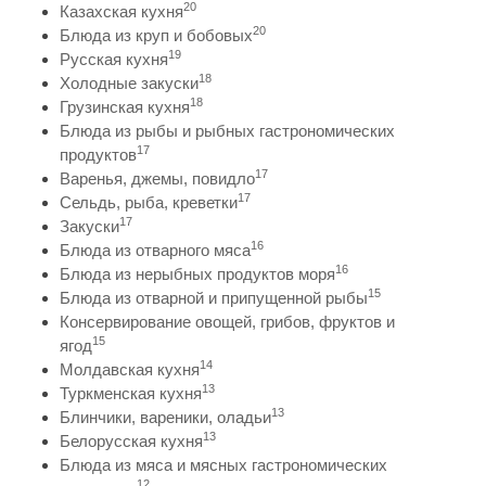
20
Казахская кухня
20
Блюда из круп и бобовых
19
Русская кухня
18
Холодные закуски
18
Грузинская кухня
Блюда из рыбы и рыбных гастрономических
17
продуктов
17
Варенья, джемы, повидло
17
Сельдь, рыба, креветки
17
Закуски
16
Блюда из отварного мяса
16
Блюда из нерыбных продуктов моря
15
Блюда из отварной и припущенной рыбы
Консервирование овощей, грибов, фруктов и
15
ягод
14
Молдавская кухня
13
Туркменская кухня
13
Блинчики, вареники, оладьи
13
Белорусская кухня
Блюда из мяса и мясных гастрономических
12