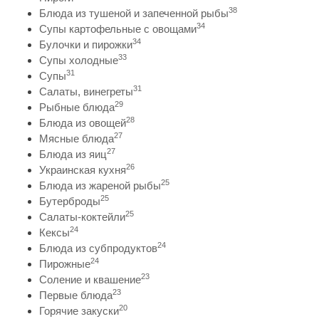
38
Блюда из тушеной и запеченной рыбы
34
Супы картофельные с овощами
34
Булочки и пирожки
33
Супы холодные
31
Супы
31
Салаты, винегреты
29
Рыбные блюда
28
Блюда из овощей
27
Мясные блюда
27
Блюда из яиц
26
Украинская кухня
25
Блюда из жареной рыбы
25
Бутерброды
25
Салаты-коктейли
24
Кексы
24
Блюда из субпродуктов
24
Пирожные
23
Соление и квашение
23
Первые блюда
20
Горячие закуски