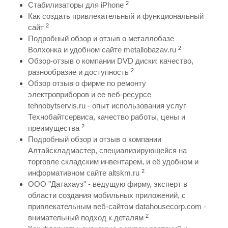
2
Стабилизаторы для iPhone
Как создать привлекательный и функциональный
2
сайт
Подробный обзор и отзыв о металлобазе
2
Волхонка и удобном сайте metallobazav.ru
Обзор-отзыв о компании DVD диски: качество,
2
разнообразие и доступность
Обзор отзыв о фирме по ремонту
электроприборов и ее веб-ресурсе
tehnobytservis.ru - опыт использования услуг
Технобайтсервиса, качество работы, цены и
2
преимущества
Подробный обзор и отзыв о компании
Алтайскладмастер, специализирующейся на
торговле складским инвентарем, и её удобном и
2
информативном сайте altskm.ru
ООО "Датахауз" - ведущую фирму, эксперт в
области создания мобильных приложений, с
привлекательным веб-сайтом datahousecorp.com -
2
внимательный подход к деталям