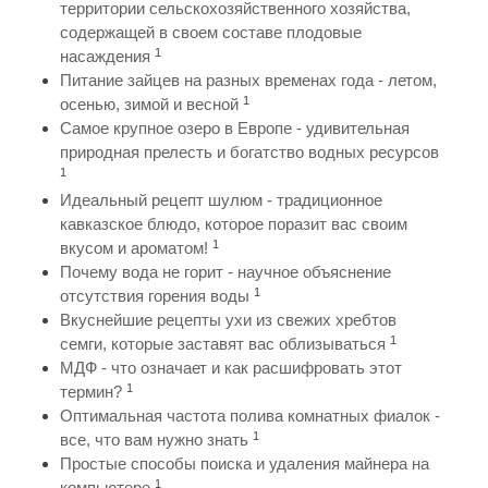
территории сельскохозяйственного хозяйства,
содержащей в своем составе плодовые
1
насаждения
Питание зайцев на разных временах года - летом,
1
осенью, зимой и весной
Самое крупное озеро в Европе - удивительная
природная прелесть и богатство водных ресурсов
1
Идеальный рецепт шулюм - традиционное
кавказское блюдо, которое поразит вас своим
1
вкусом и ароматом!
Почему вода не горит - научное объяснение
1
отсутствия горения воды
Вкуснейшие рецепты ухи из свежих хребтов
1
семги, которые заставят вас облизываться
МДФ - что означает и как расшифровать этот
1
термин?
Оптимальная частота полива комнатных фиалок -
1
все, что вам нужно знать
Простые способы поиска и удаления майнера на
1
компьютере