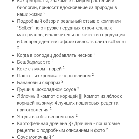
Как флористы, знакомые с миром растений и
биологии, приносят вдохновение из природы в
2
наши жизни
Подробный обзор и реальный отзыв о компании
“Solber” по отгрузке нерудных строительных
материалов, исключительное качество продукции
и беспрецедентная эффективность сайта solber.ru
2
2
Когда в холодец добавлять чеснок
2
Бешбармак это
2
Кекс с луком - порей
2
Паштет из кролика с черносливом
2
Банановый сюрприз
2
Груши в шоколадном соусе
Яблочный компот с корицей ||| Компот из яблок с
корицей на зиму: 4 лучших пошаговых рецепта
2
приготовления
2
Ягоды в собственном соку
Картофельная драчена }}} Драчена - пошаговые
2
рецепты с подробным описанием и фото
2
Соус молочный