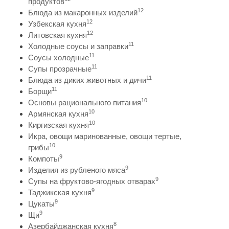
продуктов
12
Блюда из макаронных изделий
12
Узбекская кухня
12
Литовская кухня
11
Холодные соусы и заправки
11
Соусы холодные
11
Супы прозрачные
11
Блюда из диких животных и дичи
11
Борщи
10
Основы рационального питания
10
Армянская кухня
10
Киргизская кухня
Икра, овощи маринованные, овощи тертые,
10
грибы
9
Компоты
9
Изделия из рубленого мяса
9
Супы на фруктово-ягодных отварах
9
Таджикская кухня
9
Цукаты
9
Щи
8
Азербайджанская кухня