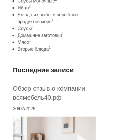
Соусы молочные
2
Яйцо
Блюда из рыбы и нерыбных
1
продуктов моря
1
Соусы
1
Домашние заготовки
1
Мясо
1
Вторые блюда
Последние записи
Обзор-отзыв о компании
всямебель40.рф
20/07/2026