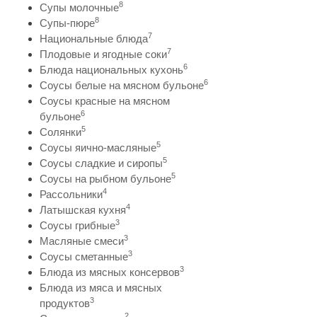
8
Супы молочные
8
Супы-пюре
7
Национальные блюда
7
Плодовые и ягодные соки
6
Блюда национальных кухонь
6
Соусы белые на мясном бульоне
Соусы красные на мясном
6
бульоне
5
Солянки
5
Соусы яично-масляные
5
Соусы сладкие и сиропы
5
Соусы на рыбном бульоне
4
Рассольники
4
Латышская кухня
3
Соусы грибные
3
Масляные смеси
3
Соусы сметанные
3
Блюда из мясных консервов
Блюда из мяса и мясных
3
продуктов
2