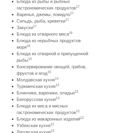
Блюда из рыбы и рыбных
17
гастрономических продуктов
17
Варенья, джемы, повидло
17
Сельдь, рыба, креветки
17
Закуски
16
Блюда из отварного мяса
Блюда из нерыбных продуктов
16
моря
Блюда из отварной и припущенной
15
рыбы
Консервирование овощей, грибов,
15
фруктов и ягод
14
Молдавская кухня
13
Туркменская кухня
13
Блинчики, вареники, оладьи
13
Белорусская кухня
Блюда из мяса и мясных
12
гастрономических продуктов
12
Блюда из макаронных изделий
12
Узбекская кухня
12
Литовская кухня