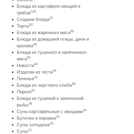
Блюда из картофеля овощей и
120
грибов
75
Сладкие блюда
62
Торты
59
Блюда из жаренного мяса
Блюда из домашней птицы, дичи и
56
кролика
Блюда из тушеного и запеченного
50
мяса
44
Новости
43
Изделия из теста
41
Печенье
40
Блюда из черствого хлеба
40
Пироги
Блюда из тушеной и запеченной
38
рыбы
34
Супы картофельные с овощами
34
Булочки и пирожки
33
Супы холодные
31
Супы