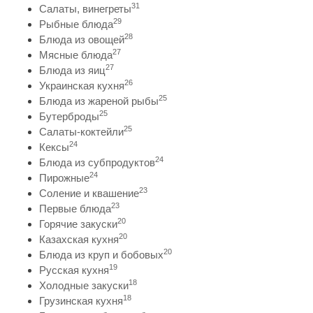
31
Салаты, винегреты
29
Рыбные блюда
28
Блюда из овощей
27
Мясные блюда
27
Блюда из яиц
26
Украинская кухня
25
Блюда из жареной рыбы
25
Бутерброды
25
Салаты-коктейли
24
Кексы
24
Блюда из субпродуктов
24
Пирожные
23
Соление и квашение
23
Первые блюда
20
Горячие закуски
20
Казахская кухня
20
Блюда из круп и бобовых
19
Русская кухня
18
Холодные закуски
18
Грузинская кухня