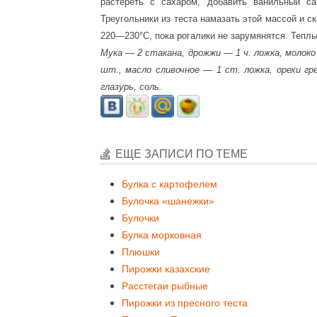
растереть с сахаром, добавить ванильный са
Треугольники из теста намазать этой массой и ск
220—230°С, пока рогалики не зарумянятся. Тепл
Мука — 2 стакана, дрожжи — 1 ч. ложка, молоко
шт., масло сливочное — 1 ст. ложка, орехи гр
глазурь, соль.
ЕЩЕ ЗАПИСИ ПО ТЕМЕ
Булка с картофелем
Булочка «шанежки»
Булочки
Булка морковная
Плюшки
Пирожки казахские
Расстегаи рыбные
Пирожки из пресного теста