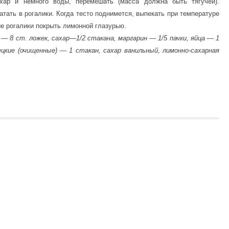
хар и немного воды, перемешать (масса должна быть тягучей).
атать в рогалики. Когда тесто поднимется, выпекать при температуре
ые рогалики покрыть лимонной глазурью.
 — 8 ст. ложек, сахар—1/2 стакана, маргарин — 1/5 пачки, яйца — 1
ецкие (очищенные) — 1 стакан, сахар ванильный, лимонно-сахарная