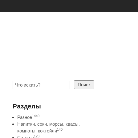
Поиск
Разделы
1440
Разное
Напитки, соки, морсы, квасы,
140
компоты, коктейли
123
Салаты