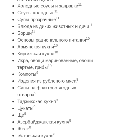
11
Холодные соусы и заправки
11
Соусы холодные
11
Супы прозрачные
11
Блюда из диких животных и дичи
11
Борщи
10
Основы рационального питания
10
Армянская кухня
10
Киргизская кухня
Икра, овощи маринованные, овощи
10
тертые, грибы
9
Компоты
9
Изделия из рубленого мяса
Супы на фруктово-ягодных
9
отварах
9
Таджикская кухня
9
Цукаты
9
Щи
8
Азербайджанская кухня
8
Желе
8
Эстонская кухня