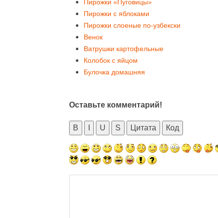
Пирожки «Пуговицы»
Пирожки с яблоками
Пирожки слоеные по-узбекски
Венок
Ватрушки картофельные
Колобок с яйцом
Булочка домашняя
Оставьте комментарий!
B
I
U
S
Цитата
Код