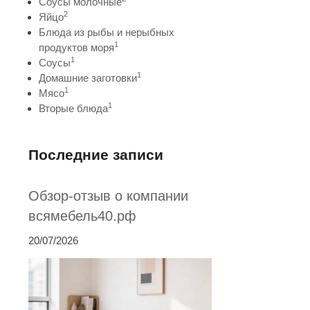
Соусы молочные
2
Яйцо
Блюда из рыбы и нерыбных
1
продуктов моря
1
Соусы
1
Домашние заготовки
1
Мясо
1
Вторые блюда
Последние записи
Обзор-отзыв о компании
всямебель40.рф
20/07/2026