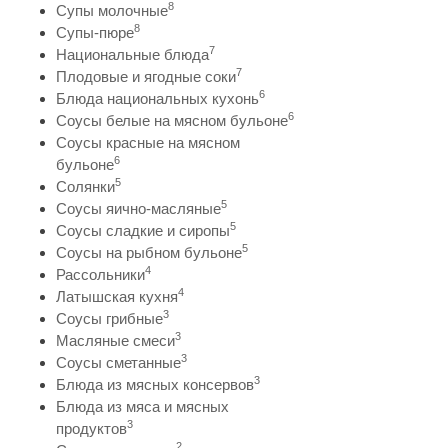
8
Супы молочные
8
Супы-пюре
7
Национальные блюда
7
Плодовые и ягодные соки
6
Блюда национальных кухонь
6
Соусы белые на мясном бульоне
Соусы красные на мясном
6
бульоне
5
Солянки
5
Соусы яично-масляные
5
Соусы сладкие и сиропы
5
Соусы на рыбном бульоне
4
Рассольники
4
Латышская кухня
3
Соусы грибные
3
Масляные смеси
3
Соусы сметанные
3
Блюда из мясных консервов
Блюда из мяса и мясных
3
продуктов
2