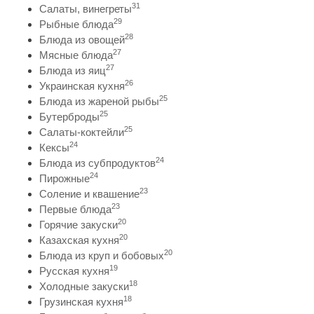
31
Салаты, винегреты
29
Рыбные блюда
28
Блюда из овощей
27
Мясные блюда
27
Блюда из яиц
26
Украинская кухня
25
Блюда из жареной рыбы
25
Бутерброды
25
Салаты-коктейли
24
Кексы
24
Блюда из субпродуктов
24
Пирожные
23
Соление и квашение
23
Первые блюда
20
Горячие закуски
20
Казахская кухня
20
Блюда из круп и бобовых
19
Русская кухня
18
Холодные закуски
18
Грузинская кухня