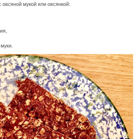
с овсяной мукой или овсянкой:
ия,
 муки.