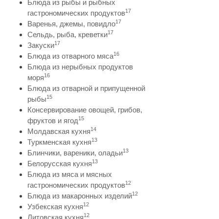
Блюда из рыбы и рыбных
17
гастрономических продуктов
17
Варенья, джемы, повидло
17
Сельдь, рыба, креветки
17
Закуски
16
Блюда из отварного мяса
Блюда из нерыбных продуктов
16
моря
Блюда из отварной и припущенной
15
рыбы
Консервирование овощей, грибов,
15
фруктов и ягод
14
Молдавская кухня
13
Туркменская кухня
13
Блинчики, вареники, оладьи
13
Белорусская кухня
Блюда из мяса и мясных
12
гастрономических продуктов
12
Блюда из макаронных изделий
12
Узбекская кухня
12
Литовская кухня