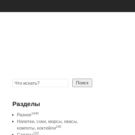
Поиск
Разделы
1440
Разное
Напитки, соки, морсы, квасы,
140
компоты, коктейли
123
Салаты