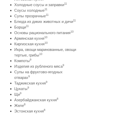
11
Холодные соусы и заправки
11
Соусы холодные
11
Супы прозрачные
11
Блюда из диких животных и дичи
11
Борщи
10
Основы рационального питания
10
Армянская кухня
10
Киргизская кухня
Икра, овощи маринованные, овощи
10
тертые, грибы
9
Компоты
9
Изделия из рубленого мяса
Супы на фруктово-ягодных
9
отварах
9
Таджикская кухня
9
Цукаты
9
Щи
8
Азербайджанская кухня
8
Желе
8
Эстонская кухня