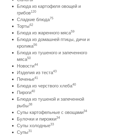
Блюда из картофеля овощей и
120
грибов
75
Сладкие блюда
62
Торты
59
Блюда из жаренного мяса
Блюда из домашней птицы, дичи и
56
кролика
Блюда из тушеного и запеченного
50
мяса
44
Новости
43
Изделия из теста
41
Печенье
40
Блюда из черствого хлеба
40
Пироги
Блюда из тушеной и запеченной
38
рыбы
34
Супы картофельные с овощами
34
Булочки и пирожки
33
Супы холодные
31
Супы