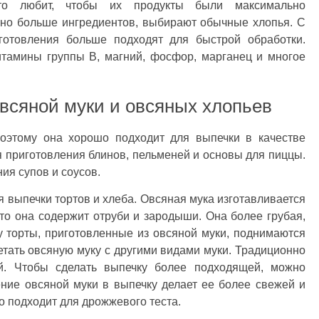
то любит, чтобы их продукты были максимально
но больше ингредиентов, выбирают обычные хлопья. С
иготовления больше подходят для быстрой обработки.
итамины группы В, магний, фосфор, марганец и многое
овсяной муки и овсяных хлопьев
поэтому она хорошо подходит для выпечки в качестве
я приготовления блинов, пельменей и основы для пиццы.
ия супов и соусов.
я выпечки тортов и хлеба. Овсяная мука изготавливается
 что она содержит отруби и зародыши. Она более грубая,
у торты, приготовленные из овсяной муки, поднимаются
четать овсяную муку с другими видами муки. Традиционно
й. Чтобы сделать выпечку более подходящей, можно
ение овсяной муки в выпечку делает ее более свежей и
 подходит для дрожжевого теста.