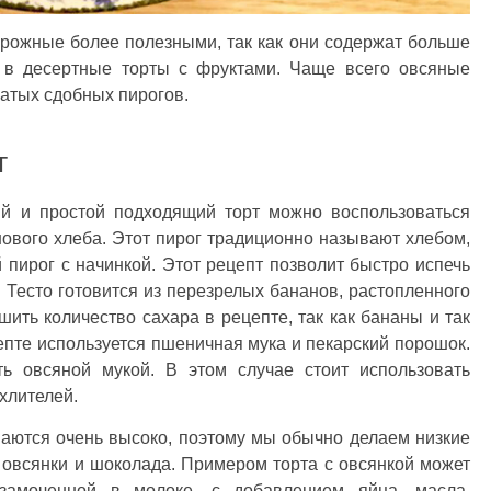
рожные более полезными, так как они содержат больше
т в десертные торты с фруктами. Чаще всего овсяные
атых сдобных пирогов.
г
ый и простой подходящий торт можно воспользоваться
ового хлеба. Этот пирог традиционно называют хлебом,
 пирог с начинкой. Этот рецепт позволит быстро испечь
. Тесто готовится из перезрелых бананов, растопленного
ить количество сахара в рецепте, так как бананы и так
епте используется пшеничная мука и пекарский порошок.
ь овсяной мукой. В этом случае стоит использовать
хлителей.
маются очень высоко, поэтому мы обычно делаем низкие
 овсянки и шоколада. Примером торта с овсянкой может
замоченной в молоке, с добавлением яйца, масла,