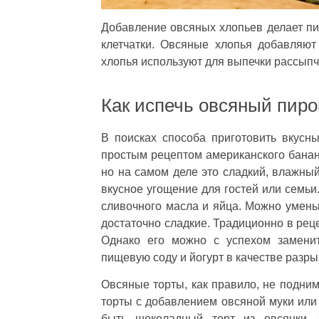
Добавление овсяных хлопьев делает пи
клетчатки. Овсяные хлопья добавляю
хлопья используют для выпечки рассыпч
Как испечь овсяный пиро
В поисках способа приготовить вкусн
простым рецептом американского банан
но на самом деле это сладкий, влажный
вкусное угощение для гостей или семьи
сливочного масла и яйца. Можно уменьш
достаточно сладкие. Традиционно в рец
Однако его можно с успехом заменит
пищевую соду и йогурт в качестве разры
Овсяные торты, как правило, не подни
торты с добавлением овсяной муки или
быть шоколадный торт из овсянки, 