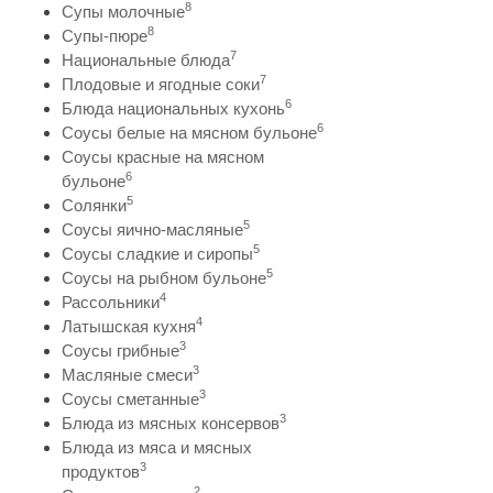
8
Супы молочные
8
Супы-пюре
7
Национальные блюда
7
Плодовые и ягодные соки
6
Блюда национальных кухонь
6
Соусы белые на мясном бульоне
Соусы красные на мясном
6
бульоне
5
Солянки
5
Соусы яично-масляные
5
Соусы сладкие и сиропы
5
Соусы на рыбном бульоне
4
Рассольники
4
Латышская кухня
3
Соусы грибные
3
Масляные смеси
3
Соусы сметанные
3
Блюда из мясных консервов
Блюда из мяса и мясных
3
продуктов
2