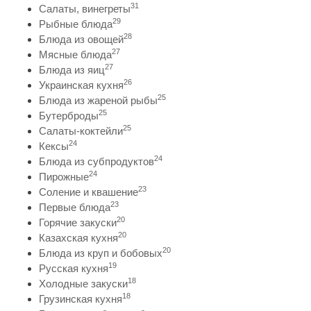
31
Салаты, винегреты
29
Рыбные блюда
28
Блюда из овощей
27
Мясные блюда
27
Блюда из яиц
26
Украинская кухня
25
Блюда из жареной рыбы
25
Бутерброды
25
Салаты-коктейли
24
Кексы
24
Блюда из субпродуктов
24
Пирожные
23
Соление и квашение
23
Первые блюда
20
Горячие закуски
20
Казахская кухня
20
Блюда из круп и бобовых
19
Русская кухня
18
Холодные закуски
18
Грузинская кухня