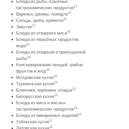
Блюда из рыбы и рыбных
17
гастрономических продуктов
17
Варенья, джемы, повидло
17
Сельдь, рыба, креветки
17
Закуски
16
Блюда из отварного мяса
Блюда из нерыбных продуктов
16
моря
Блюда из отварной и припущенной
15
рыбы
Консервирование овощей, грибов,
15
фруктов и ягод
14
Молдавская кухня
13
Туркменская кухня
13
Блинчики, вареники, оладьи
13
Белорусская кухня
Блюда из мяса и мясных
12
гастрономических продуктов
12
Блюда из макаронных изделий
12
Узбекская кухня
12
Литовская кухня