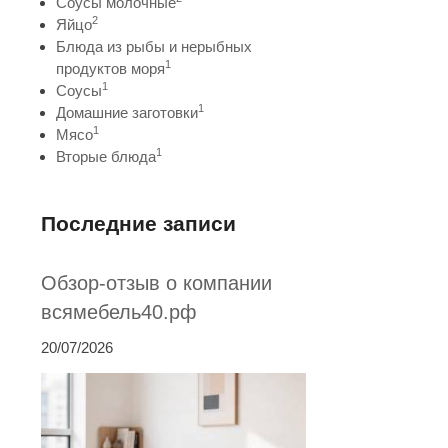
Соусы молочные
2
Яйцо
Блюда из рыбы и нерыбных
1
продуктов моря
1
Соусы
1
Домашние заготовки
1
Мясо
1
Вторые блюда
Последние записи
Обзор-отзыв о компании
всямебель40.рф
20/07/2026