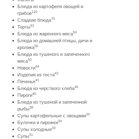
Блюда из картофеля овощей и
120
грибов
75
Сладкие блюда
62
Торты
59
Блюда из жаренного мяса
Блюда из домашней птицы, дичи и
56
кролика
Блюда из тушеного и запеченного
50
мяса
44
Новости
43
Изделия из теста
41
Печенье
40
Блюда из черствого хлеба
40
Пироги
Блюда из тушеной и запеченной
38
рыбы
34
Супы картофельные с овощами
34
Булочки и пирожки
33
Супы холодные
31
Супы