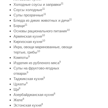
11
Холодные соусы и заправки
11
Соусы холодные
11
Супы прозрачные
11
Блюда из диких животных и дичи
11
Борщи
10
Основы рационального питания
10
Армянская кухня
10
Киргизская кухня
Икра, овощи маринованные, овощи
10
тертые, грибы
9
Компоты
9
Изделия из рубленого мяса
Супы на фруктово-ягодных
9
отварах
9
Таджикская кухня
9
Цукаты
9
Щи
8
Азербайджанская кухня
8
Желе
8
Эстонская кухня