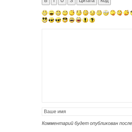
B
I
U
S
Цитата
Код
Комментарий будет опубликован после