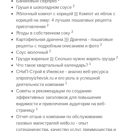
Банановый сюрприз
2
Груши в шоколадном соусе
Яблочный компот с корицей ||| Компот из яблок с
корицей на зиму: 4 лучших пошаговых рецепта
2
приготовления
2
Ягоды в собственном соку
Картофельная драчена }}} Драчена - пошаговые
2
рецепты с подробным описанием и фото
2
Соус молочный
2
Грузди жареные ||| Сколько нужно жарить грузди
1
Что такое квартальный календарь?
СНиП-Строй в Ижевске - анализ веб-ресурса
snipstroyizhevsk.ru и его роль в успешной
1
деятельности компании
Советы и рекомендации по созданию
эффективных заголовков для повышения
видимости и привлечения аудитории на веб-
1
страницу
Отчет-отзыв о компании по обслуживанию
газовых магистралей wello.ru - опыт
сотрудничества, качество услуг, преимущества и