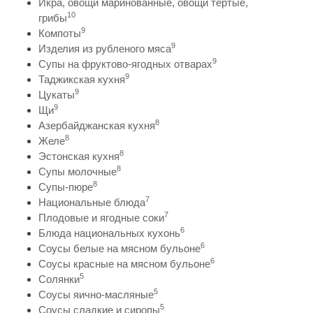
Икра, овощи маринованные, овощи тертые,
10
грибы
9
Компоты
9
Изделия из рубленого мяса
9
Супы на фруктово-ягодных отварах
9
Таджикская кухня
9
Цукаты
9
Щи
8
Азербайджанская кухня
8
Желе
8
Эстонская кухня
8
Супы молочные
8
Супы-пюре
7
Национальные блюда
7
Плодовые и ягодные соки
6
Блюда национальных кухонь
6
Соусы белые на мясном бульоне
6
Соусы красные на мясном бульоне
5
Солянки
5
Соусы яично-масляные
5
Соусы сладкие и сиропы