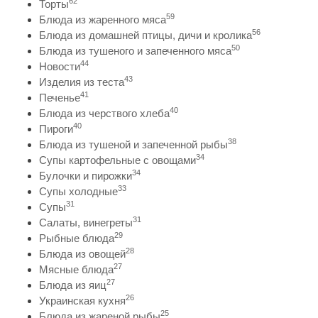
62
Торты
59
Блюда из жаренного мяса
56
Блюда из домашней птицы, дичи и кролика
50
Блюда из тушеного и запеченного мяса
44
Новости
43
Изделия из теста
41
Печенье
40
Блюда из черствого хлеба
40
Пироги
38
Блюда из тушеной и запеченной рыбы
34
Супы картофельные с овощами
34
Булочки и пирожки
33
Супы холодные
31
Супы
31
Салаты, винегреты
29
Рыбные блюда
28
Блюда из овощей
27
Мясные блюда
27
Блюда из яиц
26
Украинская кухня
25
Блюда из жареной рыбы