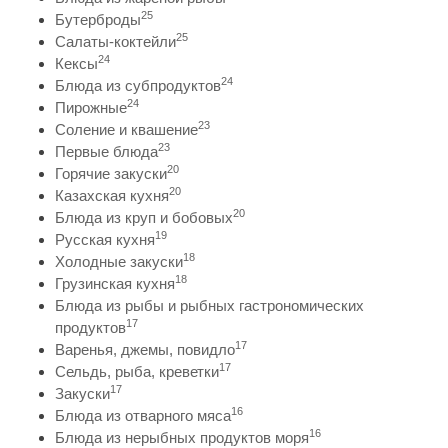
25
Бутерброды
25
Салаты-коктейли
24
Кексы
24
Блюда из субпродуктов
24
Пирожные
23
Соление и квашение
23
Первые блюда
20
Горячие закуски
20
Казахская кухня
20
Блюда из круп и бобовых
19
Русская кухня
18
Холодные закуски
18
Грузинская кухня
Блюда из рыбы и рыбных гастрономических
17
продуктов
17
Варенья, джемы, повидло
17
Сельдь, рыба, креветки
17
Закуски
16
Блюда из отварного мяса
16
Блюда из нерыбных продуктов моря