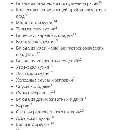
15
Блюда из отварной и припущенной рыбы
Консервирование овощей, грибов, фруктов и
15
ягод
14
Молдавская кухня
13
Туркменская кухня
13
Блинчики, вареники, оладьи
13
Белорусская кухня
Блюда из мяса и мясных гастрономических
12
продуктов
12
Блюда из макаронных изделий
12
Узбекская кухня
12
Литовская кухня
11
Холодные соусы и заправки
11
Соусы холодные
11
Супы прозрачные
11
Блюда из диких животных и дичи
11
Борщи
10
Основы рационального питания
10
Армянская кухня
10
Киргизская кухня