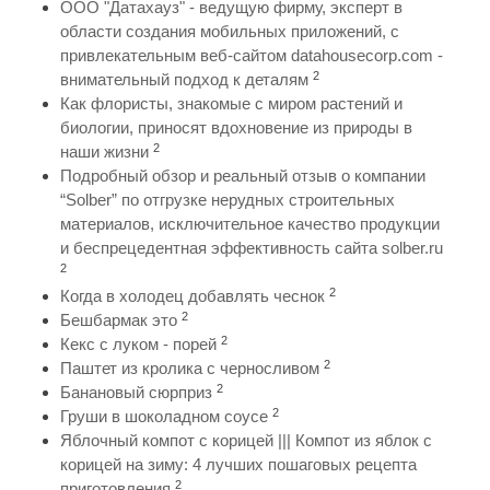
ООО "Датахауз" - ведущую фирму, эксперт в
области создания мобильных приложений, с
привлекательным веб-сайтом datahousecorp.com -
2
внимательный подход к деталям
Как флористы, знакомые с миром растений и
биологии, приносят вдохновение из природы в
2
наши жизни
Подробный обзор и реальный отзыв о компании
“Solber” по отгрузке нерудных строительных
материалов, исключительное качество продукции
и беспрецедентная эффективность сайта solber.ru
2
2
Когда в холодец добавлять чеснок
2
Бешбармак это
2
Кекс с луком - порей
2
Паштет из кролика с черносливом
2
Банановый сюрприз
2
Груши в шоколадном соусе
Яблочный компот с корицей ||| Компот из яблок с
корицей на зиму: 4 лучших пошаговых рецепта
2
приготовления