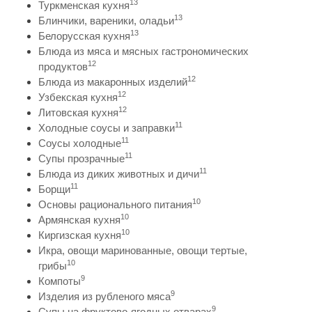
13
Туркменская кухня
13
Блинчики, вареники, оладьи
13
Белорусская кухня
Блюда из мяса и мясных гастрономических
12
продуктов
12
Блюда из макаронных изделий
12
Узбекская кухня
12
Литовская кухня
11
Холодные соусы и заправки
11
Соусы холодные
11
Супы прозрачные
11
Блюда из диких животных и дичи
11
Борщи
10
Основы рационального питания
10
Армянская кухня
10
Киргизская кухня
Икра, овощи маринованные, овощи тертые,
10
грибы
9
Компоты
9
Изделия из рубленого мяса
9
Супы на фруктово-ягодных отварах