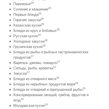
24
Пирожные
23
Соление и квашение
23
Первые блюда
20
Горячие закуски
20
Казахская кухня
20
Блюда из круп и бобовых
19
Русская кухня
18
Холодные закуски
18
Грузинская кухня
Блюда из рыбы и рыбных гастрономических
17
продуктов
17
Варенья, джемы, повидло
17
Сельдь, рыба, креветки
17
Закуски
16
Блюда из отварного мяса
16
Блюда из нерыбных продуктов моря
15
Блюда из отварной и припущенной рыбы
Консервирование овощей, грибов, фруктов и
15
ягод
14
Молдавская кухня