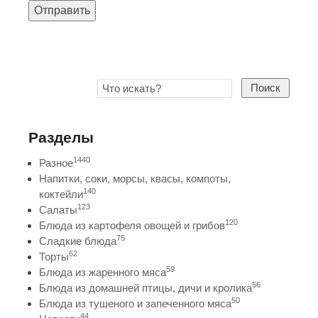
Отправить
Поиск
Разделы
1440
Разное
Напитки, соки, морсы, квасы, компоты,
140
коктейли
123
Салаты
120
Блюда из картофеля овощей и грибов
75
Сладкие блюда
62
Торты
59
Блюда из жаренного мяса
56
Блюда из домашней птицы, дичи и кролика
50
Блюда из тушеного и запеченного мяса
44