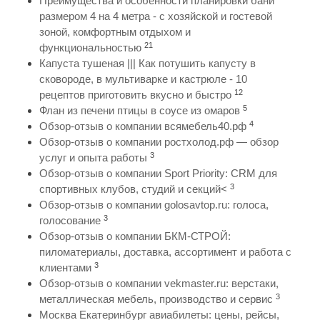
Преимущества и особенности планировки бани
размером 4 на 4 метра - с хозяйской и гостевой
зоной, комфортным отдыхом и
21
функциональностью
Капуста тушеная ||| Как потушить капусту в
сковороде, в мультиварке и кастрюле - 10
12
рецептов приготовить вкусно и быстро
5
Флан из печени птицы в соусе из омаров
4
Обзор-отзыв о компании всямебель40.рф
Обзор-отзыв о компании ростхолод.рф — обзор
3
услуг и опыта работы
Обзор-отзыв о компании Sport Priority: CRM для
3
спортивных клубов, студий и секций<
Обзор-отзыв о компании golosavtop.ru: голоса,
3
голосование
Обзор-отзыв о компании БКМ-СТРОЙ:
пиломатериалы, доставка, ассортимент и работа с
3
клиентами
Обзор-отзыв о компании vekmaster.ru: верстаки,
3
металлическая мебель, производство и сервис
Москва Екатеринбург авиабилеты: цены, рейсы,