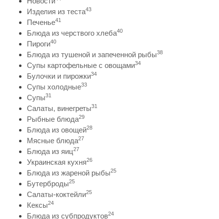
Новости
43
Изделия из теста
41
Печенье
40
Блюда из черствого хлеба
40
Пироги
38
Блюда из тушеной и запеченной рыбы
34
Супы картофельные с овощами
34
Булочки и пирожки
33
Супы холодные
31
Супы
31
Салаты, винегреты
29
Рыбные блюда
28
Блюда из овощей
27
Мясные блюда
27
Блюда из яиц
26
Украинская кухня
25
Блюда из жареной рыбы
25
Бутерброды
25
Салаты-коктейли
24
Кексы
24
Блюда из субпродуктов