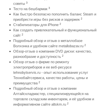
3
советы
3
Тесто на бешбармак
Как быстро безопасно пополнить баланс Steam и
2
приобрести игры без рисков и задержек
2
Стабилизаторы для iPhone
Как создать привлекательный и функциональный
2
сайт
Подробный обзор и отзыв о металлобазе
2
Волхонка и удобном сайте metallobazav.ru
Обзор-отзыв о компании DVD диски: качество,
2
разнообразие и доступность
Обзор отзыв о фирме по ремонту
электроприборов и ее веб-ресурсе
tehnobytservis.ru - опыт использования услуг
Технобайтсервиса, качество работы, цены и
2
преимущества
Подробный обзор и отзыв о компании
Алтайскладмастер, специализирующейся на
торговле складским инвентарем, и её удобном и
2
информативном сайте altskm.ru