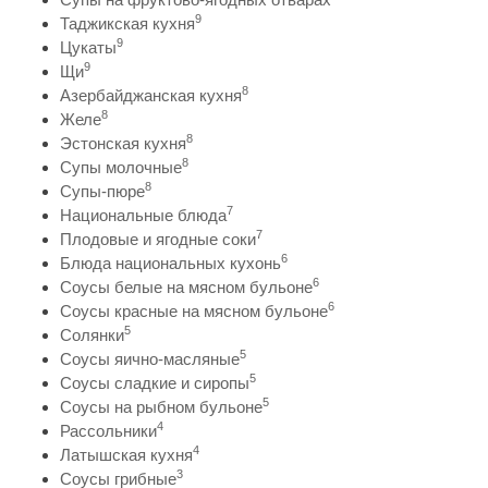
9
Таджикская кухня
9
Цукаты
9
Щи
8
Азербайджанская кухня
8
Желе
8
Эстонская кухня
8
Супы молочные
8
Супы-пюре
7
Национальные блюда
7
Плодовые и ягодные соки
6
Блюда национальных кухонь
6
Соусы белые на мясном бульоне
6
Соусы красные на мясном бульоне
5
Солянки
5
Соусы яично-масляные
5
Соусы сладкие и сиропы
5
Соусы на рыбном бульоне
4
Рассольники
4
Латышская кухня
3
Соусы грибные