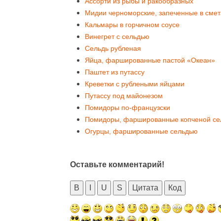
Ассорти из рыбы и ракообразных
Мидии черноморские, запеченные в сме
Кальмары в горчичном соусе
Винегрет с сельдью
Сельдь рубленая
Яйца, фаршированные пастой «Океан»
Паштет из путассу
Креветки с рублеными яйцами
Путассу под майонезом
Помидоры по-французски
Помидоры, фаршированные копченой се
Огурцы, фаршированные сельдью
Оставьте комментарий!
B
I
U
S
Цитата
Код