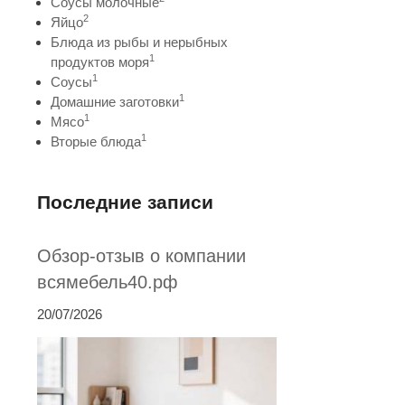
Соусы молочные
2
Яйцо
Блюда из рыбы и нерыбных
1
продуктов моря
1
Соусы
1
Домашние заготовки
1
Мясо
1
Вторые блюда
Последние записи
Обзор-отзыв о компании
всямебель40.рф
20/07/2026