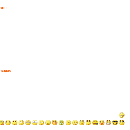
тане
льдью