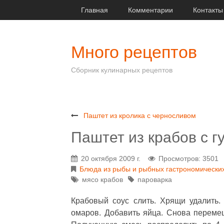
Главная
Комментарии
Контакты
Много рецептов
Сборник кулинарных рецептов
Паштет из кролика с черносливом
Паштет из крабов с г
20 октября 2009 г.
Просмотров: 3501
Блюда из рыбы и рыбных гастрономических
мясо крабов
пароварка
Крабовый соус слить. Хрящи удалить.
омаров. Добавить яйца. Снова переме