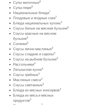
8
Супы молочные
8
Супы-пюре
7
Национальные блюда
7
Плодовые и ягодные соки
6
Блюда национальных кухонь
6
Соусы белые на мясном бульоне
Соусы красные на мясном
6
бульоне
5
Солянки
5
Соусы яично-масляные
5
Соусы сладкие и сиропы
5
Соусы на рыбном бульоне
4
Рассольники
4
Латышская кухня
3
Соусы грибные
3
Масляные смеси
3
Соусы сметанные
3
Блюда из мясных консервов
Блюда из мяса и мясных
3
продуктов
2