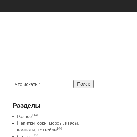
Поиск
Разделы
1440
Разное
Напитки, соки, морсы, квасы,
140
компоты, коктейли
123
Салаты