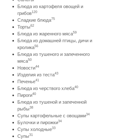
Блюда из картофеля овощей и
120
грибов
75
Сладкие блюда
62
Торты
59
Блюда из жаренного мяса
Блюда из домашней птицы, дичи и
56
кролика
Блюда из тушеного и запеченного
50
мяса
44
Новости
43
Изделия из теста
41
Печенье
40
Блюда из черствого хлеба
40
Пироги
Блюда из тушеной и запеченной
38
рыбы
34
Супы картофельные с овощами
34
Булочки и пирожки
33
Супы холодные
31
Супы