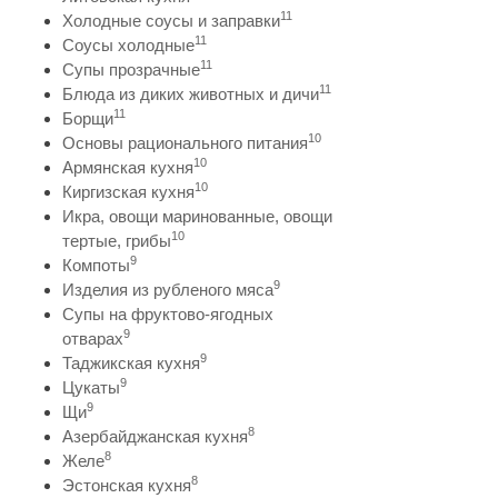
11
Холодные соусы и заправки
11
Соусы холодные
11
Супы прозрачные
11
Блюда из диких животных и дичи
11
Борщи
10
Основы рационального питания
10
Армянская кухня
10
Киргизская кухня
Икра, овощи маринованные, овощи
10
тертые, грибы
9
Компоты
9
Изделия из рубленого мяса
Супы на фруктово-ягодных
9
отварах
9
Таджикская кухня
9
Цукаты
9
Щи
8
Азербайджанская кухня
8
Желе
8
Эстонская кухня