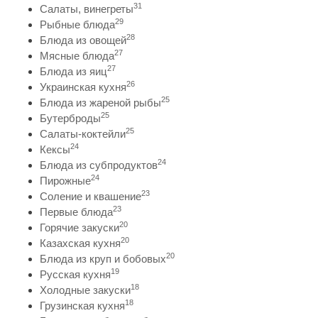
31
Салаты, винегреты
29
Рыбные блюда
28
Блюда из овощей
27
Мясные блюда
27
Блюда из яиц
26
Украинская кухня
25
Блюда из жареной рыбы
25
Бутерброды
25
Салаты-коктейли
24
Кексы
24
Блюда из субпродуктов
24
Пирожные
23
Соление и квашение
23
Первые блюда
20
Горячие закуски
20
Казахская кухня
20
Блюда из круп и бобовых
19
Русская кухня
18
Холодные закуски
18
Грузинская кухня