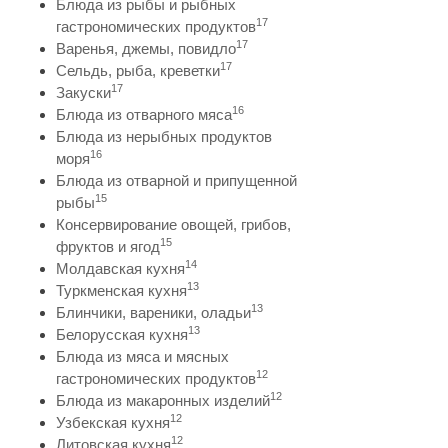
Блюда из рыбы и рыбных
17
гастрономических продуктов
17
Варенья, джемы, повидло
17
Сельдь, рыба, креветки
17
Закуски
16
Блюда из отварного мяса
Блюда из нерыбных продуктов
16
моря
Блюда из отварной и припущенной
15
рыбы
Консервирование овощей, грибов,
15
фруктов и ягод
14
Молдавская кухня
13
Туркменская кухня
13
Блинчики, вареники, оладьи
13
Белорусская кухня
Блюда из мяса и мясных
12
гастрономических продуктов
12
Блюда из макаронных изделий
12
Узбекская кухня
12
Литовская кухня