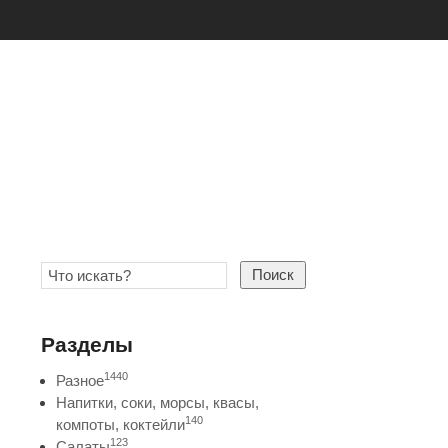
Поиск
Разделы
1440
Разное
Напитки, соки, морсы, квасы,
140
компоты, коктейли
123
Салаты