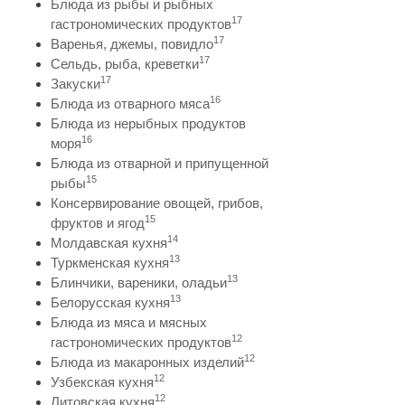
Блюда из рыбы и рыбных
17
гастрономических продуктов
17
Варенья, джемы, повидло
17
Сельдь, рыба, креветки
17
Закуски
16
Блюда из отварного мяса
Блюда из нерыбных продуктов
16
моря
Блюда из отварной и припущенной
15
рыбы
Консервирование овощей, грибов,
15
фруктов и ягод
14
Молдавская кухня
13
Туркменская кухня
13
Блинчики, вареники, оладьи
13
Белорусская кухня
Блюда из мяса и мясных
12
гастрономических продуктов
12
Блюда из макаронных изделий
12
Узбекская кухня
12
Литовская кухня