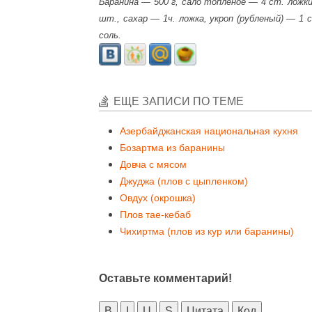
Баранина — 500 г, сало топленое — 4 ст. ложки
шт., сахар — 1ч. ложка, укроп (рубленый) — 1 
соль.
ЕЩЕ ЗАПИСИ ПО ТЕМЕ
Азербайджанская национальная кухня
Бозартма из баранины
Довча с мясом
Джуджа (плов с цыпленком)
Овдух (окрошка)
Плов тае-кебаб
Чихиртма (плов из кур или баранины)
Оставьте комментарий!
B
I
U
S
Цитата
Код