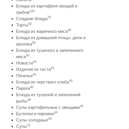
Блюда из картофеля овощей и
120
грибов
75
Сладкие блюда
62
Торты
59
Блюда из жаренного мяса
Блюда из домашней птицы, дичи и
56
кролика
Блюда из тушеного и запеченного
50
мяса
44
Новости
43
Изделия из теста
41
Печенье
40
Блюда из черствого хлеба
40
Пироги
Блюда из тушеной и запеченной
38
рыбы
34
Супы картофельные с овощами
34
Булочки и пирожки
33
Супы холодные
31
Супы