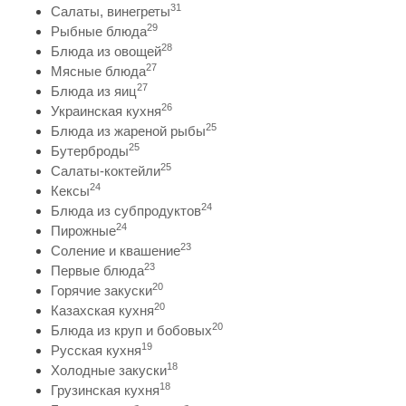
31
Салаты, винегреты
29
Рыбные блюда
28
Блюда из овощей
27
Мясные блюда
27
Блюда из яиц
26
Украинская кухня
25
Блюда из жареной рыбы
25
Бутерброды
25
Салаты-коктейли
24
Кексы
24
Блюда из субпродуктов
24
Пирожные
23
Соление и квашение
23
Первые блюда
20
Горячие закуски
20
Казахская кухня
20
Блюда из круп и бобовых
19
Русская кухня
18
Холодные закуски
18
Грузинская кухня