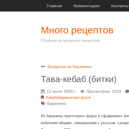
Главная
Комментарии
Контакты
Много рецептов
Сборник кулинарных рецептов
Бозартма из баранины
Тава-кебаб (битки)
12 июля 2008 г.
Просмотров: 3103
Азербайджанская кухня
Баранина
Из баранины приготовить фарш и сформовать битк
взбитыми яйцами, смешанными с уксусом, сахаро