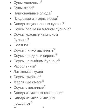
8
Супы молочные
8
Супы-пюре
7
Национальные блюда
7
Плодовые и ягодные соки
6
Блюда национальных кухонь
6
Соусы белые на мясном бульоне
Соусы красные на мясном
6
бульоне
5
Солянки
5
Соусы яично-масляные
5
Соусы сладкие и сиропы
5
Соусы на рыбном бульоне
4
Рассольники
4
Латышская кухня
3
Соусы грибные
3
Масляные смеси
3
Соусы сметанные
3
Блюда из мясных консервов
Блюда из мяса и мясных
3
продуктов
2