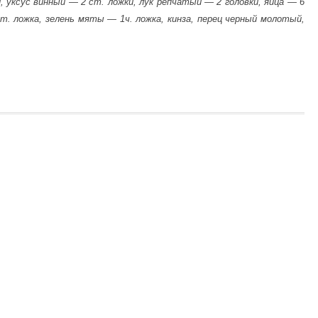
, уксус винный — 2 ст. ложки, лук репчатый — 2 головки, яйца — 6
ст. ложка, зелень мяты — 1ч. ложка, кинза, перец черный молотый,