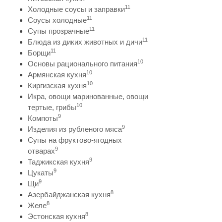
11
Холодные соусы и заправки
11
Соусы холодные
11
Супы прозрачные
11
Блюда из диких животных и дичи
11
Борщи
10
Основы рационального питания
10
Армянская кухня
10
Киргизская кухня
Икра, овощи маринованные, овощи
10
тертые, грибы
9
Компоты
9
Изделия из рубленого мяса
Супы на фруктово-ягодных
9
отварах
9
Таджикская кухня
9
Цукаты
9
Щи
8
Азербайджанская кухня
8
Желе
8
Эстонская кухня