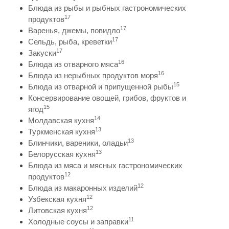
Блюда из рыбы и рыбных гастрономических
17
продуктов
17
Варенья, джемы, повидло
17
Сельдь, рыба, креветки
17
Закуски
16
Блюда из отварного мяса
16
Блюда из нерыбных продуктов моря
15
Блюда из отварной и припущенной рыбы
Консервирование овощей, грибов, фруктов и
15
ягод
14
Молдавская кухня
13
Туркменская кухня
13
Блинчики, вареники, оладьи
13
Белорусская кухня
Блюда из мяса и мясных гастрономических
12
продуктов
12
Блюда из макаронных изделий
12
Узбекская кухня
12
Литовская кухня
11
Холодные соусы и заправки