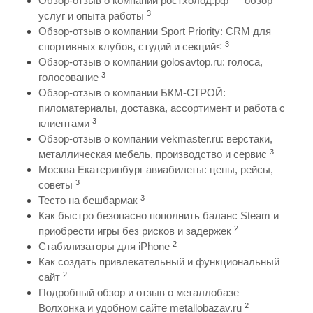
Обзор-отзыв о компании ростхолод.рф — обзор
3
услуг и опыта работы
Обзор-отзыв о компании Sport Priority: CRM для
3
спортивных клубов, студий и секций<
Обзор-отзыв о компании golosavtop.ru: голоса,
3
голосование
Обзор-отзыв о компании БКМ-СТРОЙ:
пиломатериалы, доставка, ассортимент и работа с
3
клиентами
Обзор-отзыв о компании vekmaster.ru: верстаки,
3
металлическая мебель, производство и сервис
Москва Екатеринбург авиабилеты: цены, рейсы,
3
советы
3
Тесто на бешбармак
Как быстро безопасно пополнить баланс Steam и
2
приобрести игры без рисков и задержек
2
Стабилизаторы для iPhone
Как создать привлекательный и функциональный
2
сайт
Подробный обзор и отзыв о металлобазе
2
Волхонка и удобном сайте metallobazav.ru