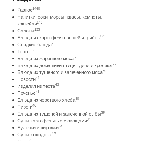
1440
Разное
Напитки, соки, морсы, квасы, компоты,
140
коктейли
123
Салаты
120
Блюда из картофеля овощей и грибов
75
Сладкие блюда
62
Торты
59
Блюда из жаренного мяса
56
Блюда из домашней птицы, дичи и кролика
50
Блюда из тушеного и запеченного мяса
44
Новости
43
Изделия из теста
41
Печенье
40
Блюда из черствого хлеба
40
Пироги
38
Блюда из тушеной и запеченной рыбы
34
Супы картофельные с овощами
34
Булочки и пирожки
33
Супы холодные
31