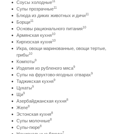
11
Соусы холодные
11
Супы прозрачные
11
Блюда из диких животных и дичи
11
Борщи
10
Основы рационального питания
10
Армянская кухня
10
Киргизская кухня
Икра, овощи маринованные, овощи тертые,
10
грибы
9
Компоты
9
Изделия из рубленого мяса
9
Супы на фруктово-ягодных отварах
9
Таджикская кухня
9
Цукаты
9
Щи
8
Азербайджанская кухня
8
Желе
8
Эстонская кухня
8
Супы молочные
8
Супы-пюре
7
Национальные блюда