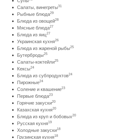
Супы
31
Салаты, винегреты
29
Рыбные блюда
28
Блюда из овощей
27
Мясные блюда
27
Блюда из яиц
26
Украинская кухня
25
Блюда из жареной рыбы
25
Бутерброды
25
Салаты-коктейли
24
Кексы
24
Блюда из субпродуктов
24
Пирожные
23
Соление и квашение
23
Первые блюда
20
Горячие закуски
20
Казахская кухня
20
Блюда из круп и бобовых
19
Русская кухня
18
Холодные закуски
18
Грузинская кухня