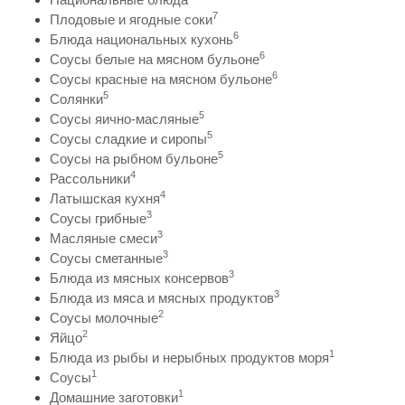
7
Плодовые и ягодные соки
6
Блюда национальных кухонь
6
Соусы белые на мясном бульоне
6
Соусы красные на мясном бульоне
5
Солянки
5
Соусы яично-масляные
5
Соусы сладкие и сиропы
5
Соусы на рыбном бульоне
4
Рассольники
4
Латышская кухня
3
Соусы грибные
3
Масляные смеси
3
Соусы сметанные
3
Блюда из мясных консервов
3
Блюда из мяса и мясных продуктов
2
Соусы молочные
2
Яйцо
1
Блюда из рыбы и нерыбных продуктов моря
1
Соусы
1
Домашние заготовки