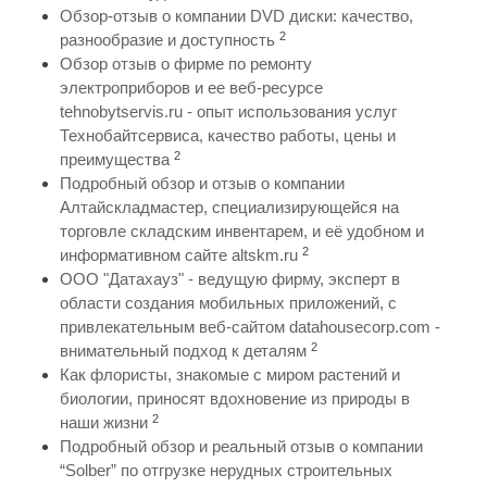
Обзор-отзыв о компании DVD диски: качество,
2
разнообразие и доступность
Обзор отзыв о фирме по ремонту
электроприборов и ее веб-ресурсе
tehnobytservis.ru - опыт использования услуг
Технобайтсервиса, качество работы, цены и
2
преимущества
Подробный обзор и отзыв о компании
Алтайскладмастер, специализирующейся на
торговле складским инвентарем, и её удобном и
2
информативном сайте altskm.ru
ООО "Датахауз" - ведущую фирму, эксперт в
области создания мобильных приложений, с
привлекательным веб-сайтом datahousecorp.com -
2
внимательный подход к деталям
Как флористы, знакомые с миром растений и
биологии, приносят вдохновение из природы в
2
наши жизни
Подробный обзор и реальный отзыв о компании
“Solber” по отгрузке нерудных строительных