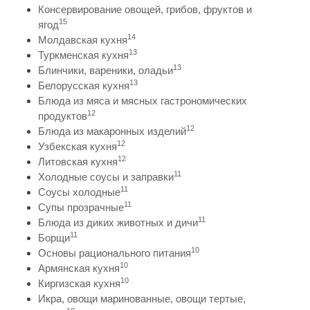
Консервирование овощей, грибов, фруктов и
15
ягод
14
Молдавская кухня
13
Туркменская кухня
13
Блинчики, вареники, оладьи
13
Белорусская кухня
Блюда из мяса и мясных гастрономических
12
продуктов
12
Блюда из макаронных изделий
12
Узбекская кухня
12
Литовская кухня
11
Холодные соусы и заправки
11
Соусы холодные
11
Супы прозрачные
11
Блюда из диких животных и дичи
11
Борщи
10
Основы рационального питания
10
Армянская кухня
10
Киргизская кухня
Икра, овощи маринованные, овощи тертые,