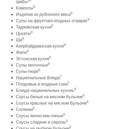
10
грибы
9
Компоты
9
Изделия из рубленого мяса
9
Супы на фруктово-ягодных отварах
9
Таджикская кухня
9
Цукаты
9
Щи
8
Азербайджанская кухня
8
Желе
8
Эстонская кухня
8
Супы молочные
8
Супы-пюре
7
Национальные блюда
7
Плодовые и ягодные соки
6
Блюда национальных кухонь
6
Соусы белые на мясном бульоне
6
Соусы красные на мясном бульоне
5
Солянки
5
Соусы яично-масляные
5
Соусы сладкие и сиропы
5
Соусы на рыбном бульоне