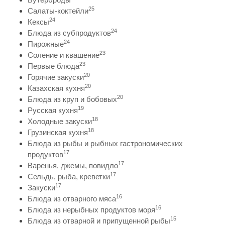
25
Салаты-коктейли
24
Кексы
24
Блюда из субпродуктов
24
Пирожные
23
Соление и квашение
23
Первые блюда
20
Горячие закуски
20
Казахская кухня
20
Блюда из круп и бобовых
19
Русская кухня
18
Холодные закуски
18
Грузинская кухня
Блюда из рыбы и рыбных гастрономических
17
продуктов
17
Варенья, джемы, повидло
17
Сельдь, рыба, креветки
17
Закуски
16
Блюда из отварного мяса
16
Блюда из нерыбных продуктов моря
15
Блюда из отварной и припущенной рыбы