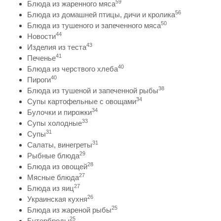
59
Блюда из жаренного мяса
56
Блюда из домашней птицы, дичи и кролика
50
Блюда из тушеного и запеченного мяса
44
Новости
43
Изделия из теста
41
Печенье
40
Блюда из черствого хлеба
40
Пироги
38
Блюда из тушеной и запеченной рыбы
34
Супы картофельные с овощами
34
Булочки и пирожки
33
Супы холодные
31
Супы
31
Салаты, винегреты
29
Рыбные блюда
28
Блюда из овощей
27
Мясные блюда
27
Блюда из яиц
26
Украинская кухня
25
Блюда из жареной рыбы
25
Бутерброды