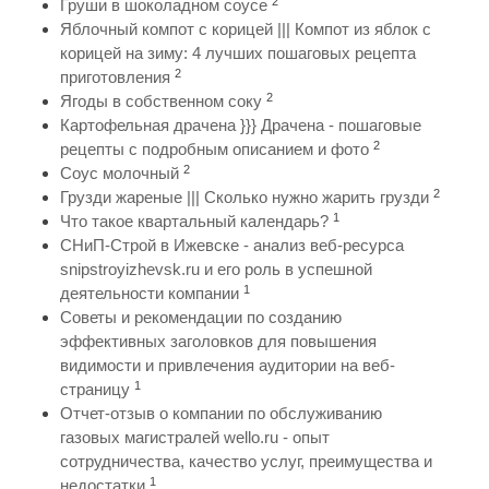
2
Груши в шоколадном соусе
Яблочный компот с корицей ||| Компот из яблок с
корицей на зиму: 4 лучших пошаговых рецепта
2
приготовления
2
Ягоды в собственном соку
Картофельная драчена }}} Драчена - пошаговые
2
рецепты с подробным описанием и фото
2
Соус молочный
2
Грузди жареные ||| Сколько нужно жарить грузди
1
Что такое квартальный календарь?
СНиП-Строй в Ижевске - анализ веб-ресурса
snipstroyizhevsk.ru и его роль в успешной
1
деятельности компании
Советы и рекомендации по созданию
эффективных заголовков для повышения
видимости и привлечения аудитории на веб-
1
страницу
Отчет-отзыв о компании по обслуживанию
газовых магистралей wello.ru - опыт
сотрудничества, качество услуг, преимущества и
1
недостатки