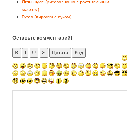
Яглы шуле (рисовая каша с растительным
маслом)
Гутап (пирожки с луком)
Оставьте комментарий!
B
I
U
S
Цитата
Код