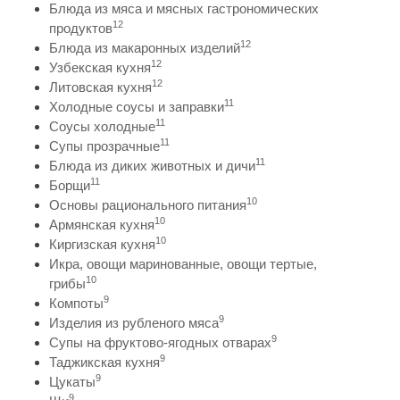
Блюда из мяса и мясных гастрономических
12
продуктов
12
Блюда из макаронных изделий
12
Узбекская кухня
12
Литовская кухня
11
Холодные соусы и заправки
11
Соусы холодные
11
Супы прозрачные
11
Блюда из диких животных и дичи
11
Борщи
10
Основы рационального питания
10
Армянская кухня
10
Киргизская кухня
Икра, овощи маринованные, овощи тертые,
10
грибы
9
Компоты
9
Изделия из рубленого мяса
9
Супы на фруктово-ягодных отварах
9
Таджикская кухня
9
Цукаты
9