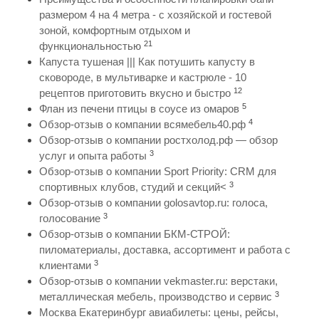
размером 4 на 4 метра - с хозяйской и гостевой
зоной, комфортным отдыхом и
21
функциональностью
Капуста тушеная ||| Как потушить капусту в
сковороде, в мультиварке и кастрюле - 10
12
рецептов приготовить вкусно и быстро
5
Флан из печени птицы в соусе из омаров
4
Обзор-отзыв о компании всямебель40.рф
Обзор-отзыв о компании ростхолод.рф — обзор
3
услуг и опыта работы
Обзор-отзыв о компании Sport Priority: CRM для
3
спортивных клубов, студий и секций<
Обзор-отзыв о компании golosavtop.ru: голоса,
3
голосование
Обзор-отзыв о компании БКМ-СТРОЙ:
пиломатериалы, доставка, ассортимент и работа с
3
клиентами
Обзор-отзыв о компании vekmaster.ru: верстаки,
3
металлическая мебель, производство и сервис
Москва Екатеринбург авиабилеты: цены, рейсы,