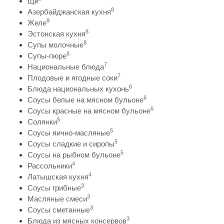
Щи
8
Азербайджанская кухня
8
Желе
8
Эстонская кухня
8
Супы молочные
8
Супы-пюре
7
Национальные блюда
7
Плодовые и ягодные соки
6
Блюда национальных кухонь
6
Соусы белые на мясном бульоне
6
Соусы красные на мясном бульоне
5
Солянки
5
Соусы яично-масляные
5
Соусы сладкие и сиропы
5
Соусы на рыбном бульоне
4
Рассольники
4
Латышская кухня
3
Соусы грибные
3
Масляные смеси
3
Соусы сметанные
3
Блюда из мясных консервов