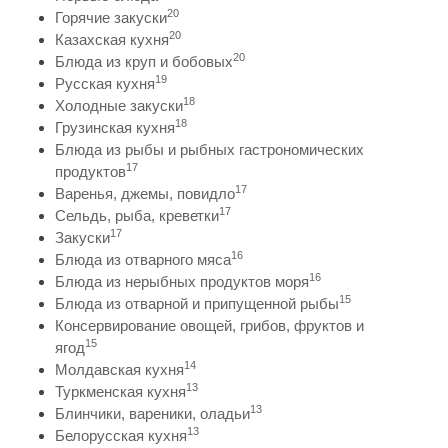
20
Горячие закуски
20
Казахская кухня
20
Блюда из круп и бобовых
19
Русская кухня
18
Холодные закуски
18
Грузинская кухня
Блюда из рыбы и рыбных гастрономических
17
продуктов
17
Варенья, джемы, повидло
17
Сельдь, рыба, креветки
17
Закуски
16
Блюда из отварного мяса
16
Блюда из нерыбных продуктов моря
15
Блюда из отварной и припущенной рыбы
Консервирование овощей, грибов, фруктов и
15
ягод
14
Молдавская кухня
13
Туркменская кухня
13
Блинчики, вареники, оладьи
13
Белорусская кухня