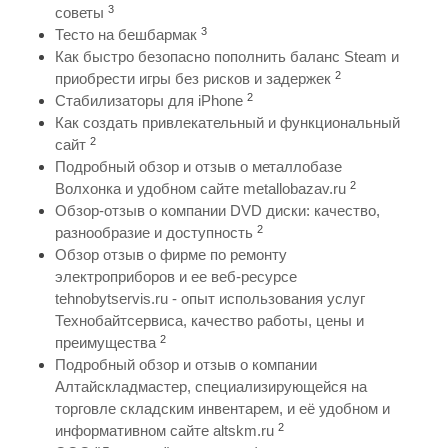
3
советы
3
Тесто на бешбармак
Как быстро безопасно пополнить баланс Steam и
2
приобрести игры без рисков и задержек
2
Стабилизаторы для iPhone
Как создать привлекательный и функциональный
2
сайт
Подробный обзор и отзыв о металлобазе
2
Волхонка и удобном сайте metallobazav.ru
Обзор-отзыв о компании DVD диски: качество,
2
разнообразие и доступность
Обзор отзыв о фирме по ремонту
электроприборов и ее веб-ресурсе
tehnobytservis.ru - опыт использования услуг
Технобайтсервиса, качество работы, цены и
2
преимущества
Подробный обзор и отзыв о компании
Алтайскладмастер, специализирующейся на
торговле складским инвентарем, и её удобном и
2
информативном сайте altskm.ru