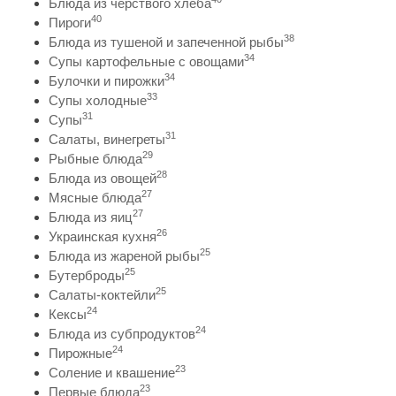
Блюда из черствого хлеба
40
Пироги
38
Блюда из тушеной и запеченной рыбы
34
Супы картофельные с овощами
34
Булочки и пирожки
33
Супы холодные
31
Супы
31
Салаты, винегреты
29
Рыбные блюда
28
Блюда из овощей
27
Мясные блюда
27
Блюда из яиц
26
Украинская кухня
25
Блюда из жареной рыбы
25
Бутерброды
25
Салаты-коктейли
24
Кексы
24
Блюда из субпродуктов
24
Пирожные
23
Соление и квашение
23
Первые блюда