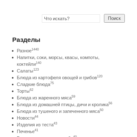
Поиск
Разделы
1440
Разное
Напитки, соки, морсы, квасы, компоты,
140
коктейли
123
Салаты
120
Блюда из картофеля овощей и грибов
75
Сладкие блюда
62
Торты
59
Блюда из жаренного мяса
56
Блюда из домашней птицы, дичи и кролика
50
Блюда из тушеного и запеченного мяса
44
Новости
43
Изделия из теста
41
Печенье
40