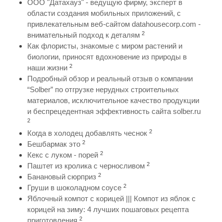
ООО "Датахауз" - ведущую фирму, эксперт в
области создания мобильных приложений, с
привлекательным веб-сайтом datahousecorp.com -
2
внимательный подход к деталям
Как флористы, знакомые с миром растений и
биологии, приносят вдохновение из природы в
2
наши жизни
Подробный обзор и реальный отзыв о компании
“Solber” по отгрузке нерудных строительных
материалов, исключительное качество продукции
и беспрецедентная эффективность сайта solber.ru
2
2
Когда в холодец добавлять чеснок
2
Бешбармак это
2
Кекс с луком - порей
2
Паштет из кролика с черносливом
2
Банановый сюрприз
2
Груши в шоколадном соусе
Яблочный компот с корицей ||| Компот из яблок с
корицей на зиму: 4 лучших пошаговых рецепта
2
приготовления