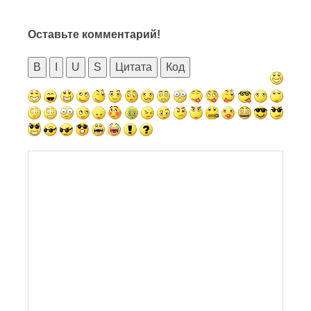
Оставьте комментарий!
B
I
U
S
Цитата
Код