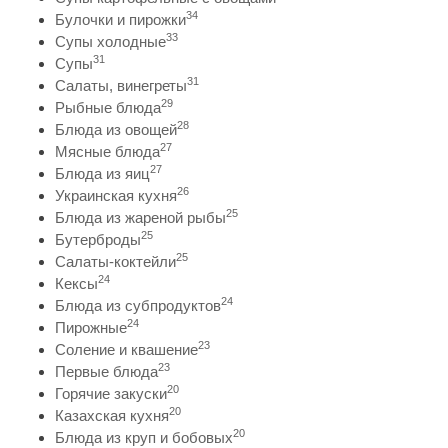
34
Булочки и пирожки
33
Супы холодные
31
Супы
31
Салаты, винегреты
29
Рыбные блюда
28
Блюда из овощей
27
Мясные блюда
27
Блюда из яиц
26
Украинская кухня
25
Блюда из жареной рыбы
25
Бутерброды
25
Салаты-коктейли
24
Кексы
24
Блюда из субпродуктов
24
Пирожные
23
Соление и квашение
23
Первые блюда
20
Горячие закуски
20
Казахская кухня
20
Блюда из круп и бобовых