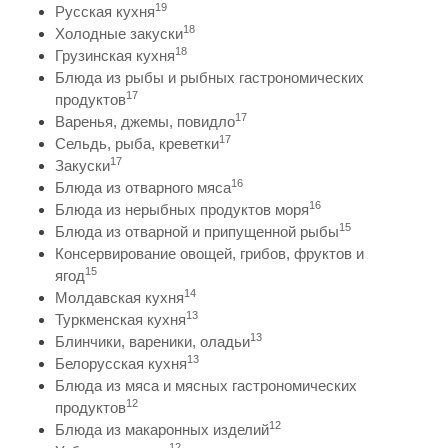
19
Русская кухня
18
Холодные закуски
18
Грузинская кухня
Блюда из рыбы и рыбных гастрономических
17
продуктов
17
Варенья, джемы, повидло
17
Сельдь, рыба, креветки
17
Закуски
16
Блюда из отварного мяса
16
Блюда из нерыбных продуктов моря
15
Блюда из отварной и припущенной рыбы
Консервирование овощей, грибов, фруктов и
15
ягод
14
Молдавская кухня
13
Туркменская кухня
13
Блинчики, вареники, оладьи
13
Белорусская кухня
Блюда из мяса и мясных гастрономических
12
продуктов
12
Блюда из макаронных изделий
12