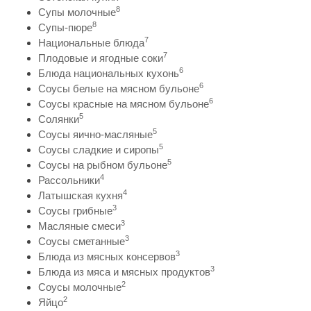
8
Супы молочные
8
Супы-пюре
7
Национальные блюда
7
Плодовые и ягодные соки
6
Блюда национальных кухонь
6
Соусы белые на мясном бульоне
6
Соусы красные на мясном бульоне
5
Солянки
5
Соусы яично-масляные
5
Соусы сладкие и сиропы
5
Соусы на рыбном бульоне
4
Рассольники
4
Латышская кухня
3
Соусы грибные
3
Масляные смеси
3
Соусы сметанные
3
Блюда из мясных консервов
3
Блюда из мяса и мясных продуктов
2
Соусы молочные
2
Яйцо