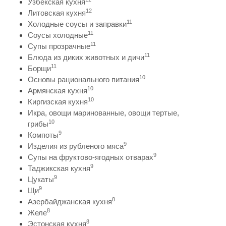
Узбекская кухня
12
Литовская кухня
11
Холодные соусы и заправки
11
Соусы холодные
11
Супы прозрачные
11
Блюда из диких животных и дичи
11
Борщи
10
Основы рационального питания
10
Армянская кухня
10
Киргизская кухня
Икра, овощи маринованные, овощи тертые,
10
грибы
9
Компоты
9
Изделия из рубленого мяса
9
Супы на фруктово-ягодных отварах
9
Таджикская кухня
9
Цукаты
9
Щи
8
Азербайджанская кухня
8
Желе
8
Эстонская кухня