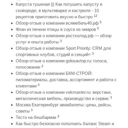
Капуста тушеная ||| Как потушить капусту в
сковороде, в мультиварке и кастрюле - 10
12
рецептов приготовить вкусно и быстро
5
Обзор-отзыв о компании всямебель40.рф
5
Флан из печени птицы в соусе из омаров
Обзор-отзыв о компании ростхолод.рф — обзор
3
услуг и опыта работы
Обзор-отзыв о компании Sport Priority: CRM для
3
спортивных клубов, студий и секций<
Обзор-отзыв о компании golosavtop.ru: голоса,
3
голосование
Обзор-отзыв о компании БКМ-СТРОЙ:
пиломатериалы, доставка, ассортимент и работа с
3
клиентами
Обзор-отзыв о компании vekmaster.ru: верстаки,
3
металлическая мебель, производство и сервис
Москва Екатеринбург авиабилеты: цены, рейсы,
3
советы
3
Тесто на бешбармак
Как быстро безопасно пополнить баланс Steam и