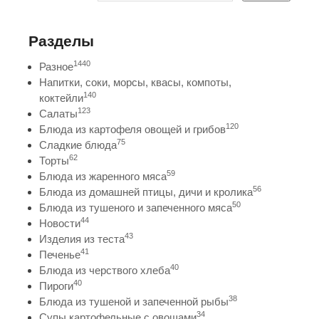
Разделы
1440
Разное
Напитки, соки, морсы, квасы, компоты,
140
коктейли
123
Салаты
120
Блюда из картофеля овощей и грибов
75
Сладкие блюда
62
Торты
59
Блюда из жаренного мяса
56
Блюда из домашней птицы, дичи и кролика
50
Блюда из тушеного и запеченного мяса
44
Новости
43
Изделия из теста
41
Печенье
40
Блюда из черствого хлеба
40
Пироги
38
Блюда из тушеной и запеченной рыбы
34
Супы картофельные с овощами