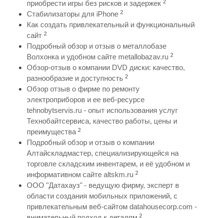
2
приобрести игры без рисков и задержек
2
Стабилизаторы для iPhone
Как создать привлекательный и функциональный
2
сайт
Подробный обзор и отзыв о металлобазе
2
Волхонка и удобном сайте metallobazav.ru
Обзор-отзыв о компании DVD диски: качество,
2
разнообразие и доступность
Обзор отзыв о фирме по ремонту
электроприборов и ее веб-ресурсе
tehnobytservis.ru - опыт использования услуг
Технобайтсервиса, качество работы, цены и
2
преимущества
Подробный обзор и отзыв о компании
Алтайскладмастер, специализирующейся на
торговле складским инвентарем, и её удобном и
2
информативном сайте altskm.ru
ООО "Датахауз" - ведущую фирму, эксперт в
области создания мобильных приложений, с
привлекательным веб-сайтом datahousecorp.com -
2
внимательный подход к деталям