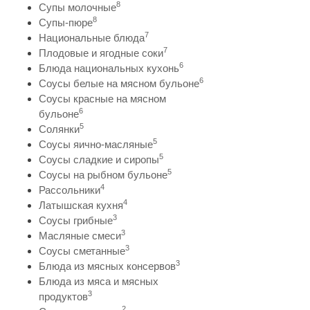
8
Супы молочные
8
Супы-пюре
7
Национальные блюда
7
Плодовые и ягодные соки
6
Блюда национальных кухонь
6
Соусы белые на мясном бульоне
Соусы красные на мясном
6
бульоне
5
Солянки
5
Соусы яично-масляные
5
Соусы сладкие и сиропы
5
Соусы на рыбном бульоне
4
Рассольники
4
Латышская кухня
3
Соусы грибные
3
Масляные смеси
3
Соусы сметанные
3
Блюда из мясных консервов
Блюда из мяса и мясных
3
продуктов
2