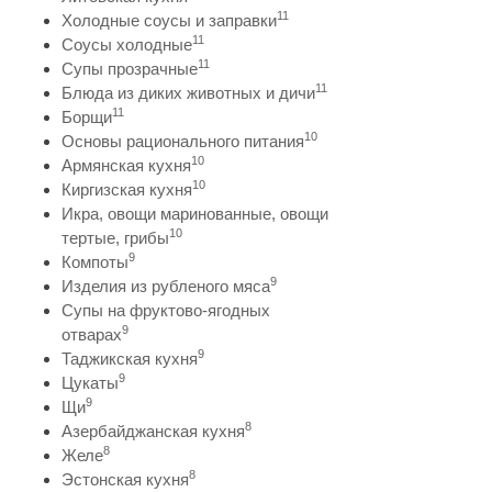
11
Холодные соусы и заправки
11
Соусы холодные
11
Супы прозрачные
11
Блюда из диких животных и дичи
11
Борщи
10
Основы рационального питания
10
Армянская кухня
10
Киргизская кухня
Икра, овощи маринованные, овощи
10
тертые, грибы
9
Компоты
9
Изделия из рубленого мяса
Супы на фруктово-ягодных
9
отварах
9
Таджикская кухня
9
Цукаты
9
Щи
8
Азербайджанская кухня
8
Желе
8
Эстонская кухня