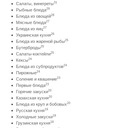
31
Салаты, винегреты
29
Рыбные блюда
28
Блюда из овощей
27
Мясные блюда
27
Блюда из яиц
26
Украинская кухня
25
Блюда из жареной рыбы
25
Бутерброды
25
Салаты-коктейли
24
Кексы
24
Блюда из субпродуктов
24
Пирожные
23
Соление и квашение
23
Первые блюда
20
Горячие закуски
20
Казахская кухня
20
Блюда из круп и бобовых
19
Русская кухня
18
Холодные закуски
18
Грузинская кухня