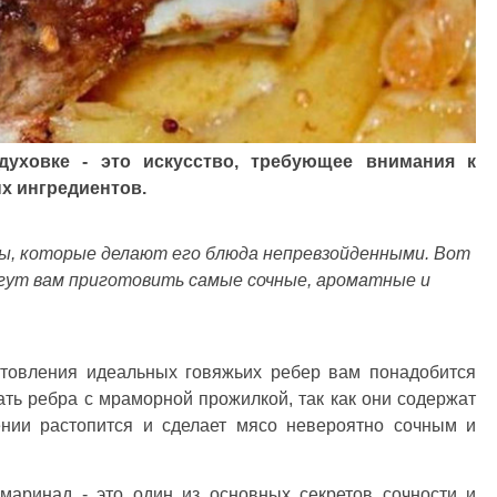
духовке - это искусство, требующее внимания к
х ингредиентов.
ты, которые делают его блюда непревзойденными. Вот
гут вам приготовить самые сочные, ароматные и
товления идеальных говяжьих ребер вам понадобится
ть ребра с мраморной прожилкой, так как они содержат
ении растопится и сделает мясо невероятно сочным и
аринад - это один из основных секретов сочности и