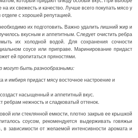
матом, который придают блюду особый вкус. При выборе
 на их свежесть и качество. Лучше всего покупать мясо у
 отделе с хорошей репутацией.
 необходимо их подготовить. Важно удалить лишний жир и
училось вкусным и аппетитным. Следует очистить ребра
омыть их холодной водой. Для сохранения сочности
циальном соусе или приправе. Маринирование придаст
жет ей пропитаться пряностями.
р могут быть разнообразными:
а и имбиря придаст мясу восточное настроение и
 создаст насыщенный и аппетитный вкус.
 ребрам нежность и сладковатый оттенок.
вой или стеклянной емкости, плотно закрыв ее крышкой
питалось соусом, рекомендуется выдерживать говяжьи
в, в зависимости от желаемой интенсивности аромата и