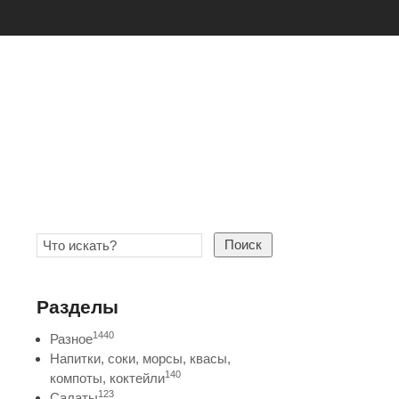
Поиск
Разделы
1440
Разное
Напитки, соки, морсы, квасы,
140
компоты, коктейли
123
Салаты