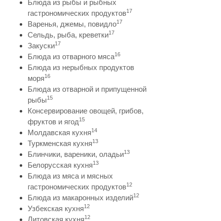
Блюда из рыбы и рыбных
17
гастрономических продуктов
17
Варенья, джемы, повидло
17
Сельдь, рыба, креветки
17
Закуски
16
Блюда из отварного мяса
Блюда из нерыбных продуктов
16
моря
Блюда из отварной и припущенной
15
рыбы
Консервирование овощей, грибов,
15
фруктов и ягод
14
Молдавская кухня
13
Туркменская кухня
13
Блинчики, вареники, оладьи
13
Белорусская кухня
Блюда из мяса и мясных
12
гастрономических продуктов
12
Блюда из макаронных изделий
12
Узбекская кухня
12
Литовская кухня