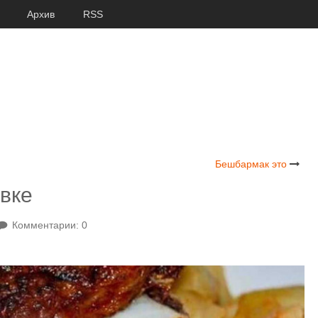
Архив
RSS
Бешбармак это
овке
Комментарии: 0