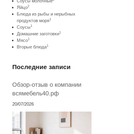
Соусы молочные
2
Яйцо
Блюда из рыбы и нерыбных
1
продуктов моря
1
Соусы
1
Домашние заготовки
1
Мясо
1
Вторые блюда
Последние записи
Обзор-отзыв о компании
всямебель40.рф
20/07/2026