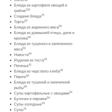
Блюда из картофеля овощей и
120
грибов
75
Сладкие блюда
62
Торты
59
Блюда из жаренного мяса
Блюда из домашней птицы, дичи и
56
кролика
Блюда из тушеного и запеченного
50
мяса
44
Новости
43
Изделия из теста
41
Печенье
40
Блюда из черствого хлеба
40
Пироги
Блюда из тушеной и запеченной
38
рыбы
34
Супы картофельные с овощами
34
Булочки и пирожки
33
Супы холодные
31
Супы