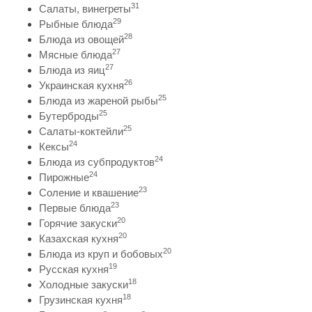
31
Салаты, винегреты
29
Рыбные блюда
28
Блюда из овощей
27
Мясные блюда
27
Блюда из яиц
26
Украинская кухня
25
Блюда из жареной рыбы
25
Бутерброды
25
Салаты-коктейли
24
Кексы
24
Блюда из субпродуктов
24
Пирожные
23
Соление и квашение
23
Первые блюда
20
Горячие закуски
20
Казахская кухня
20
Блюда из круп и бобовых
19
Русская кухня
18
Холодные закуски
18
Грузинская кухня