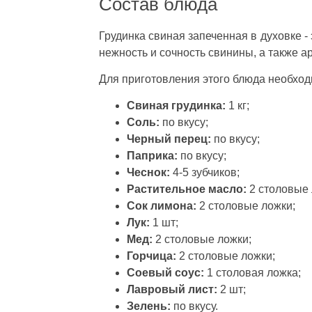
Состав блюда
Грудинка свиная запеченная в духовке -
нежность и сочность свинины, а также 
Для приготовления этого блюда необхо
Свиная грудинка:
1 кг;
Соль:
по вкусу;
Черный перец:
по вкусу;
Паприка:
по вкусу;
Чеснок:
4-5 зубчиков;
Растительное масло:
2 столовые 
Сок лимона:
2 столовые ложки;
Лук:
1 шт;
Мед:
2 столовые ложки;
Горчица:
2 столовые ложки;
Соевый соус:
1 столовая ложка;
Лавровый лист:
2 шт;
Зелень:
по вкусу.