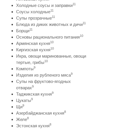
11
Холодные соусы и заправки
11
Соусы холодные
11
Супы прозрачные
11
Блюда из диких животных и дичи
11
Борщи
10
Основы рационального питания
10
Армянская кухня
10
Киргизская кухня
Икра, овощи маринованные, овощи
10
тертые, грибы
9
Компоты
9
Изделия из рубленого мяса
Супы на фруктово-ягодных
9
отварах
9
Таджикская кухня
9
Цукаты
9
Щи
8
Азербайджанская кухня
8
Желе
8
Эстонская кухня