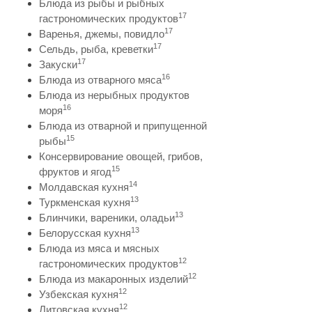
Блюда из рыбы и рыбных
17
гастрономических продуктов
17
Варенья, джемы, повидло
17
Сельдь, рыба, креветки
17
Закуски
16
Блюда из отварного мяса
Блюда из нерыбных продуктов
16
моря
Блюда из отварной и припущенной
15
рыбы
Консервирование овощей, грибов,
15
фруктов и ягод
14
Молдавская кухня
13
Туркменская кухня
13
Блинчики, вареники, оладьи
13
Белорусская кухня
Блюда из мяса и мясных
12
гастрономических продуктов
12
Блюда из макаронных изделий
12
Узбекская кухня
12
Литовская кухня