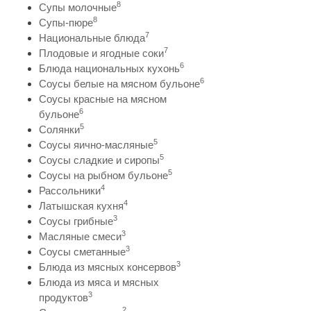
8
Супы молочные
8
Супы-пюре
7
Национальные блюда
7
Плодовые и ягодные соки
6
Блюда национальных кухонь
6
Соусы белые на мясном бульоне
Соусы красные на мясном
6
бульоне
5
Солянки
5
Соусы яично-масляные
5
Соусы сладкие и сиропы
5
Соусы на рыбном бульоне
4
Рассольники
4
Латышская кухня
3
Соусы грибные
3
Масляные смеси
3
Соусы сметанные
3
Блюда из мясных консервов
Блюда из мяса и мясных
3
продуктов
2