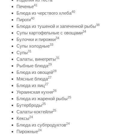
41
Печенье
40
Блюда из черствого хлеба
40
Пироги
38
Блюда из тушеной и запеченной рыбы
34
Супы картофельные с овощами
34
Булочки и пирожки
33
Супы холодные
31
Супы
31
Салаты, винегреты
29
Рыбные блюда
28
Блюда из овощей
27
Мясные блюда
27
Блюда из яиц
26
Украинская кухня
25
Блюда из жареной рыбы
25
Бутерброды
25
Салаты-коктейли
24
Кексы
24
Блюда из субпродуктов
24
Пирожные