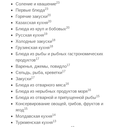
23
Соление и квашение
23
Первые блюда
20
Горячие закуски
20
Казахская кухня
20
Блюда из круп и бобовых
19
Русская кухня
18
Холодные закуски
18
Грузинская кухня
Блюда из рыбы и рыбных гастрономических
17
продуктов
17
Варенья, джемы, повидло
17
Сельдь, рыба, креветки
17
Закуски
16
Блюда из отварного мяса
16
Блюда из нерыбных продуктов моря
15
Блюда из отварной и припущенной рыбы
Консервирование овощей, грибов, фруктов и
15
ягод
14
Молдавская кухня
13
Туркменская кухня