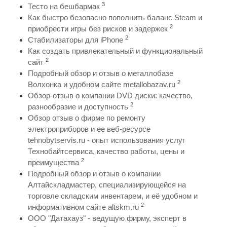
3
Тесто на бешбармак
Как быстро безопасно пополнить баланс Steam и
2
приобрести игры без рисков и задержек
2
Стабилизаторы для iPhone
Как создать привлекательный и функциональный
2
сайт
Подробный обзор и отзыв о металлобазе
2
Волхонка и удобном сайте metallobazav.ru
Обзор-отзыв о компании DVD диски: качество,
2
разнообразие и доступность
Обзор отзыв о фирме по ремонту
электроприборов и ее веб-ресурсе
tehnobytservis.ru - опыт использования услуг
Технобайтсервиса, качество работы, цены и
2
преимущества
Подробный обзор и отзыв о компании
Алтайскладмастер, специализирующейся на
торговле складским инвентарем, и её удобном и
2
информативном сайте altskm.ru
ООО "Датахауз" - ведущую фирму, эксперт в