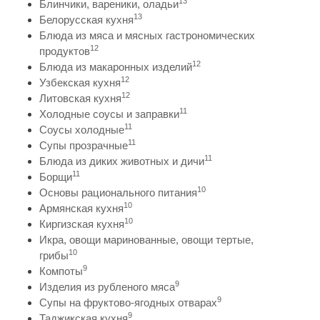
13
Блинчики, вареники, оладьи
13
Белорусская кухня
Блюда из мяса и мясных гастрономических
12
продуктов
12
Блюда из макаронных изделий
12
Узбекская кухня
12
Литовская кухня
11
Холодные соусы и заправки
11
Соусы холодные
11
Супы прозрачные
11
Блюда из диких животных и дичи
11
Борщи
10
Основы рационального питания
10
Армянская кухня
10
Киргизская кухня
Икра, овощи маринованные, овощи тертые,
10
грибы
9
Компоты
9
Изделия из рубленого мяса
9
Супы на фруктово-ягодных отварах
9
Таджикская кухня