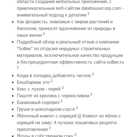
области создания мобильных приложений, с
привлекательным веб-сайтом datahousecorp.com -
2
внимательный подход к деталям
Как флористы, знакомые с миром растений и
биологии, приносят вдохновение из природы в
2
наши жизни
Подробный обзор и реальный отзыв о компании
“Solber” по отгрузке нерудных строительных
материалов, исключительное качество продукции
и беспрецедентная эффективность сайта solber.ru
2
2
Когда в холодец добавлять чеснок
2
Бешбармак это
2
Кекс с луком - порей
2
Паштет из кролика с черносливом
2
Банановый сюрприз
2
Груши в шоколадном соусе
Яблочный компот с корицей ||| Компот из яблок с
корицей на зиму: 4 лучших пошаговых рецепта
2
приготовления
2
Ягоды в собственном соку