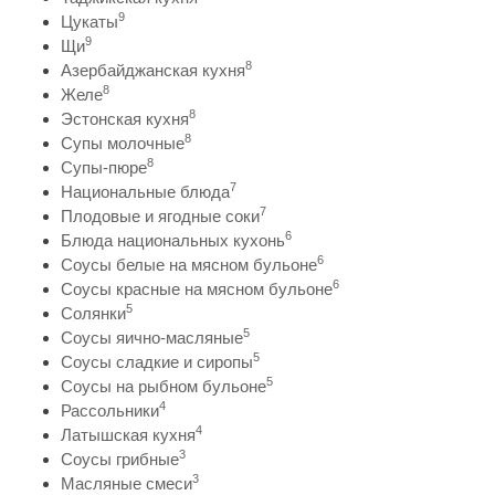
9
Цукаты
9
Щи
8
Азербайджанская кухня
8
Желе
8
Эстонская кухня
8
Супы молочные
8
Супы-пюре
7
Национальные блюда
7
Плодовые и ягодные соки
6
Блюда национальных кухонь
6
Соусы белые на мясном бульоне
6
Соусы красные на мясном бульоне
5
Солянки
5
Соусы яично-масляные
5
Соусы сладкие и сиропы
5
Соусы на рыбном бульоне
4
Рассольники
4
Латышская кухня
3
Соусы грибные
3
Масляные смеси