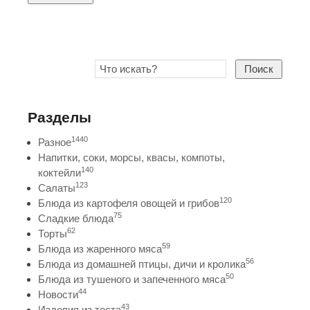
Поиск
Разделы
1440
Разное
Напитки, соки, морсы, квасы, компоты,
140
коктейли
123
Салаты
120
Блюда из картофеля овощей и грибов
75
Сладкие блюда
62
Торты
59
Блюда из жаренного мяса
56
Блюда из домашней птицы, дичи и кролика
50
Блюда из тушеного и запеченного мяса
44
Новости
43
Изделия из теста