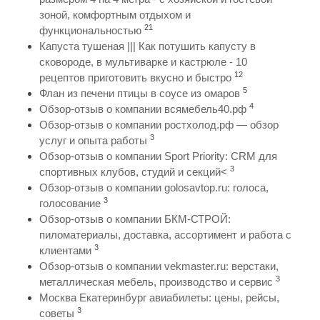
зоной, комфортным отдыхом и
21
функциональностью
Капуста тушеная ||| Как потушить капусту в
сковороде, в мультиварке и кастрюле - 10
12
рецептов приготовить вкусно и быстро
5
Флан из печени птицы в соусе из омаров
4
Обзор-отзыв о компании всямебель40.рф
Обзор-отзыв о компании ростхолод.рф — обзор
3
услуг и опыта работы
Обзор-отзыв о компании Sport Priority: CRM для
3
спортивных клубов, студий и секций<
Обзор-отзыв о компании golosavtop.ru: голоса,
3
голосование
Обзор-отзыв о компании БКМ-СТРОЙ:
пиломатериалы, доставка, ассортимент и работа с
3
клиентами
Обзор-отзыв о компании vekmaster.ru: верстаки,
3
металлическая мебель, производство и сервис
Москва Екатеринбург авиабилеты: цены, рейсы,
3
советы