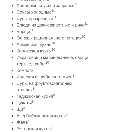
11
Холодные соусы и заправки
11
Соусы холодные
11
Супы прозрачные
11
Блюда из диких животных и дичи
11
Борщи
10
Основы рационального питания
10
Армянская кухня
10
Киргизская кухня
Икра, овощи маринованные, овощи
10
тертые, грибы
9
Компоты
9
Изделия из рубленого мяса
Супы на фруктово-ягодных
9
отварах
9
Таджикская кухня
9
Цукаты
9
Щи
8
Азербайджанская кухня
8
Желе
8
Эстонская кухня