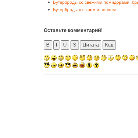
Бутерброды со свежими помидорами, бр
Бутерброды с сыром и перцем
Оставьте комментарий!
B
I
U
S
Цитата
Код