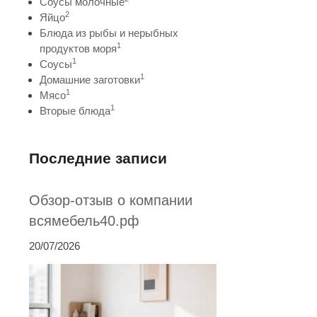
Соусы молочные
2
Яйцо
Блюда из рыбы и нерыбных
1
продуктов моря
1
Соусы
1
Домашние заготовки
1
Мясо
1
Вторые блюда
Последние записи
Обзор-отзыв о компании
всямебель40.рф
20/07/2026