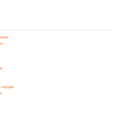
орами
ми
ом
м перцем
ом