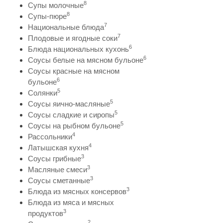
8
Супы молочные
8
Супы-пюре
7
Национальные блюда
7
Плодовые и ягодные соки
6
Блюда национальных кухонь
6
Соусы белые на мясном бульоне
Соусы красные на мясном
6
бульоне
5
Солянки
5
Соусы яично-масляные
5
Соусы сладкие и сиропы
5
Соусы на рыбном бульоне
4
Рассольники
4
Латышская кухня
3
Соусы грибные
3
Масляные смеси
3
Соусы сметанные
3
Блюда из мясных консервов
Блюда из мяса и мясных
3
продуктов
2