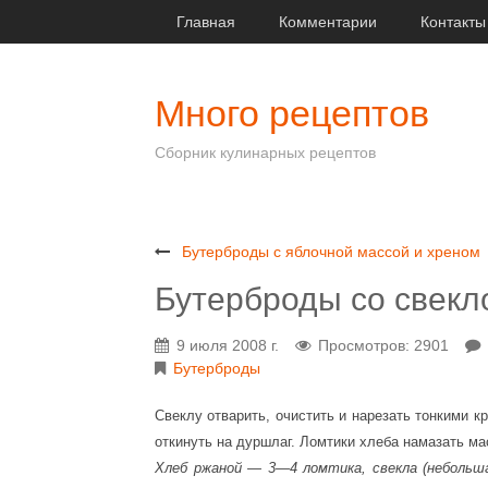
Главная
Комментарии
Контакты
Много рецептов
Сборник кулинарных рецептов
Бутерброды с яблочной массой и хреном
Бутерброды со свекл
9 июля 2008 г.
Просмотров: 2901
Бутерброды
Свеклу отварить, очистить и нарезать тонкими к
откинуть на дуршлаг. Ломтики хлеба намазать м
Хлеб ржаной — 3—4 ломтика, свекла (небольша