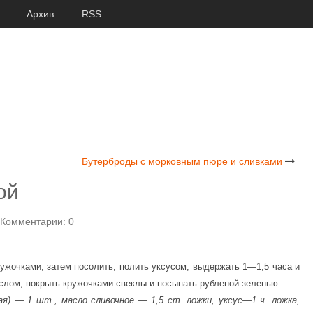
Архив
RSS
Бутерброды с морковным пюре и сливками
ой
Комментарии: 0
ружочками; затем посолить, полить уксусом, выдержать 1—1,5 часа и
аслом, покрыть кружочками свеклы и посыпать рубленой зеленью.
я) — 1 шт., масло сливочное — 1,5 ст. ложки, уксус—1 ч. ложка,