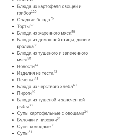
Блюда из картофеля овощей и
120
грибов
75
Сладкие блюда
62
Торты
59
Блюда из жаренного мяса
Блюда из домашней птицы, дичи и
56
кролика
Блюда из тушеного и запеченного
50
мяса
44
Новости
43
Изделия из теста
41
Печенье
40
Блюда из черствого хлеба
40
Пироги
Блюда из тушеной и запеченной
38
рыбы
34
Супы картофельные с овощами
34
Булочки и пирожки
33
Супы холодные
31
Супы