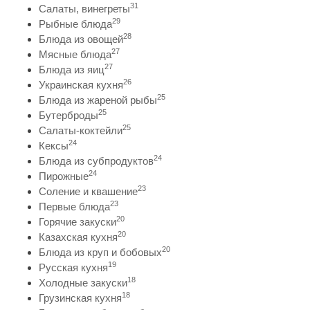
31
Салаты, винегреты
29
Рыбные блюда
28
Блюда из овощей
27
Мясные блюда
27
Блюда из яиц
26
Украинская кухня
25
Блюда из жареной рыбы
25
Бутерброды
25
Салаты-коктейли
24
Кексы
24
Блюда из субпродуктов
24
Пирожные
23
Соление и квашение
23
Первые блюда
20
Горячие закуски
20
Казахская кухня
20
Блюда из круп и бобовых
19
Русская кухня
18
Холодные закуски
18
Грузинская кухня