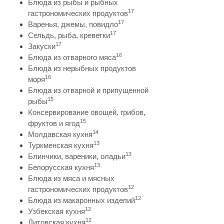
Блюда из рыбы и рыбных
17
гастрономических продуктов
17
Варенья, джемы, повидло
17
Сельдь, рыба, креветки
17
Закуски
16
Блюда из отварного мяса
Блюда из нерыбных продуктов
16
моря
Блюда из отварной и припущенной
15
рыбы
Консервирование овощей, грибов,
15
фруктов и ягод
14
Молдавская кухня
13
Туркменская кухня
13
Блинчики, вареники, оладьи
13
Белорусская кухня
Блюда из мяса и мясных
12
гастрономических продуктов
12
Блюда из макаронных изделий
12
Узбекская кухня
12
Литовская кухня