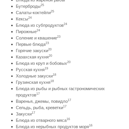
25
Бутерброды
25
Салаты-коктейли
24
Кексы
24
Блюда из субпродуктов
24
Пирожные
23
Соление и квашение
23
Первые блюда
20
Горячие закуски
20
Казахская кухня
20
Блюда из круп и бобовых
19
Русская кухня
18
Холодные закуски
18
Грузинская кухня
Блюда из рыбы и рыбных гастрономических
17
продуктов
17
Варенья, джемы, повидло
17
Сельдь, рыба, креветки
17
Закуски
16
Блюда из отварного мяса
16
Блюда из нерыбных продуктов моря