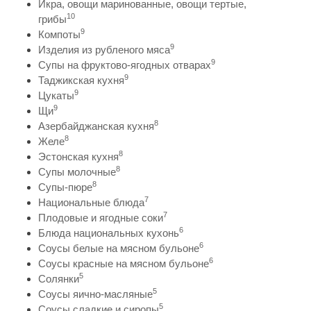
Икра, овощи маринованные, овощи тертые,
10
грибы
9
Компоты
9
Изделия из рубленого мяса
9
Супы на фруктово-ягодных отварах
9
Таджикская кухня
9
Цукаты
9
Щи
8
Азербайджанская кухня
8
Желе
8
Эстонская кухня
8
Супы молочные
8
Супы-пюре
7
Национальные блюда
7
Плодовые и ягодные соки
6
Блюда национальных кухонь
6
Соусы белые на мясном бульоне
6
Соусы красные на мясном бульоне
5
Солянки
5
Соусы яично-масляные
5
Соусы сладкие и сиропы