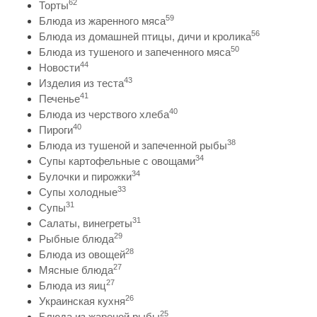
62
Торты
59
Блюда из жаренного мяса
56
Блюда из домашней птицы, дичи и кролика
50
Блюда из тушеного и запеченного мяса
44
Новости
43
Изделия из теста
41
Печенье
40
Блюда из черствого хлеба
40
Пироги
38
Блюда из тушеной и запеченной рыбы
34
Супы картофельные с овощами
34
Булочки и пирожки
33
Супы холодные
31
Супы
31
Салаты, винегреты
29
Рыбные блюда
28
Блюда из овощей
27
Мясные блюда
27
Блюда из яиц
26
Украинская кухня
25
Блюда из жареной рыбы