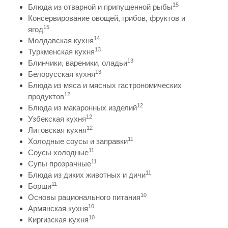
15
Блюда из отварной и припущенной рыбы
Консервирование овощей, грибов, фруктов и
15
ягод
14
Молдавская кухня
13
Туркменская кухня
13
Блинчики, вареники, оладьи
13
Белорусская кухня
Блюда из мяса и мясных гастрономических
12
продуктов
12
Блюда из макаронных изделий
12
Узбекская кухня
12
Литовская кухня
11
Холодные соусы и заправки
11
Соусы холодные
11
Супы прозрачные
11
Блюда из диких животных и дичи
11
Борщи
10
Основы рационального питания
10
Армянская кухня
10
Киргизская кухня