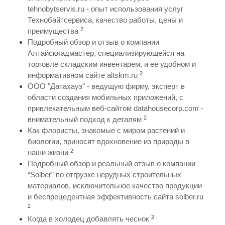
tehnobytservis.ru - опыт использования услуг
Технобайтсервиса, качество работы, цены и
2
преимущества
Подробный обзор и отзыв о компании
Алтайскладмастер, специализирующейся на
торговле складским инвентарем, и её удобном и
2
информативном сайте altskm.ru
ООО "Датахауз" - ведущую фирму, эксперт в
области создания мобильных приложений, с
привлекательным веб-сайтом datahousecorp.com -
2
внимательный подход к деталям
Как флористы, знакомые с миром растений и
биологии, приносят вдохновение из природы в
2
наши жизни
Подробный обзор и реальный отзыв о компании
“Solber” по отгрузке нерудных строительных
материалов, исключительное качество продукции
и беспрецедентная эффективность сайта solber.ru
2
2
Когда в холодец добавлять чеснок