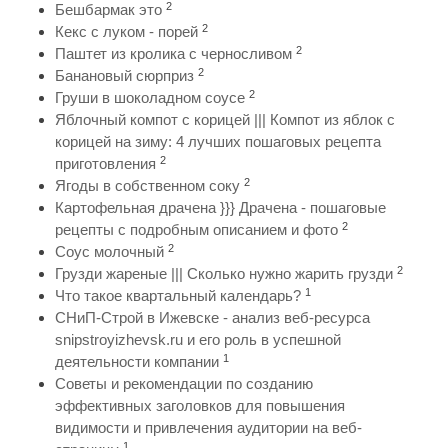
2
Бешбармак это
2
Кекс с луком - порей
2
Паштет из кролика с черносливом
2
Банановый сюрприз
2
Груши в шоколадном соусе
Яблочный компот с корицей ||| Компот из яблок с
корицей на зиму: 4 лучших пошаговых рецепта
2
приготовления
2
Ягоды в собственном соку
Картофельная драчена }}} Драчена - пошаговые
2
рецепты с подробным описанием и фото
2
Соус молочный
2
Грузди жареные ||| Сколько нужно жарить грузди
1
Что такое квартальный календарь?
СНиП-Строй в Ижевске - анализ веб-ресурса
snipstroyizhevsk.ru и его роль в успешной
1
деятельности компании
Советы и рекомендации по созданию
эффективных заголовков для повышения
видимости и привлечения аудитории на веб-
1