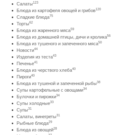
123
Салаты
120
Блюда из картофеля овощей и грибов
75
Сладкие блюда
62
Торты
59
Блюда из жаренного мяса
56
Блюда из домашней птицы, дичи и кролика
50
Блюда из тушеного и запеченного мяса
44
Новости
43
Изделия из теста
41
Печенье
40
Блюда из черствого хлеба
40
Пироги
38
Блюда из тушеной и запеченной рыбы
34
Супы картофельные с овощами
34
Булочки и пирожки
33
Супы холодные
31
Супы
31
Салаты, винегреты
29
Рыбные блюда
28
Блюда из овощей