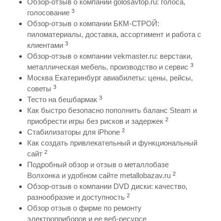
Обзор-отзыв о компании golosavtop.ru: голоса,
3
голосование
Обзор-отзыв о компании БКМ-СТРОЙ:
пиломатериалы, доставка, ассортимент и работа с
3
клиентами
Обзор-отзыв о компании vekmaster.ru: верстаки,
3
металлическая мебель, производство и сервис
Москва Екатеринбург авиабилеты: цены, рейсы,
3
советы
3
Тесто на бешбармак
Как быстро безопасно пополнить баланс Steam и
2
приобрести игры без рисков и задержек
2
Стабилизаторы для iPhone
Как создать привлекательный и функциональный
2
сайт
Подробный обзор и отзыв о металлобазе
2
Волхонка и удобном сайте metallobazav.ru
Обзор-отзыв о компании DVD диски: качество,
2
разнообразие и доступность
Обзор отзыв о фирме по ремонту
электроприборов и ее веб-ресурсе