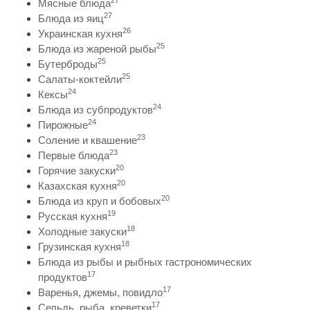
27
Мясные блюда
27
Блюда из яиц
26
Украинская кухня
25
Блюда из жареной рыбы
25
Бутерброды
25
Салаты-коктейли
24
Кексы
24
Блюда из субпродуктов
24
Пирожные
23
Соление и квашение
23
Первые блюда
20
Горячие закуски
20
Казахская кухня
20
Блюда из круп и бобовых
19
Русская кухня
18
Холодные закуски
18
Грузинская кухня
Блюда из рыбы и рыбных гастрономических
17
продуктов
17
Варенья, джемы, повидло
17
Сельдь, рыба, креветки