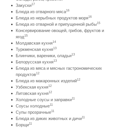
17
Закуски
16
Блюда из отварного мяса
16
Блюда из нерыбных продуктов моря
15
Блюда из отварной и припущенной рыбы
Консервирование овощей, грибов, фруктов и
15
ягод
14
Молдавская кухня
13
Туркменская кухня
13
Блинчики, вареники, оладьи
13
Белорусская кухня
Блюда из мяса и мясных гастрономических
12
продуктов
12
Блюда из макаронных изделий
12
Узбекская кухня
12
Литовская кухня
11
Холодные соусы и заправки
11
Соусы холодные
11
Супы прозрачные
11
Блюда из диких животных и дичи
11
Борщи