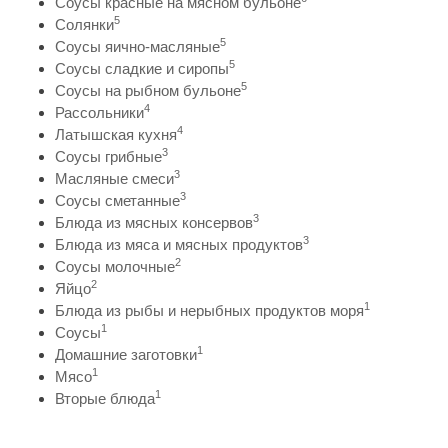
Соусы красные на мясном бульоне
5
Солянки
5
Соусы яично-масляные
5
Соусы сладкие и сиропы
5
Соусы на рыбном бульоне
4
Рассольники
4
Латышская кухня
3
Соусы грибные
3
Масляные смеси
3
Соусы сметанные
3
Блюда из мясных консервов
3
Блюда из мяса и мясных продуктов
2
Соусы молочные
2
Яйцо
1
Блюда из рыбы и нерыбных продуктов моря
1
Соусы
1
Домашние заготовки
1
Мясо
1
Вторые блюда