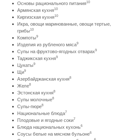
10
Основы рационального питания
10
Армянская кухня
10
Киргизская кухня
Икра, овощи маринованные, овощи тертые,
10
грибы
9
Компоты
9
Изделия из рубленого мяса
9
Супы на фруктово-ягодных отварах
9
Таджикская кухня
9
Цукаты
9
Щи
8
Азербайджанская кухня
8
Желе
8
Эстонская кухня
8
Супы молочные
8
Супы-пюре
7
Национальные блюда
7
Плодовые и ягодные соки
6
Блюда национальных кухонь
6
Соусы белые на мясном бульоне
6