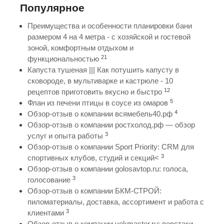
Популярное
Преимущества и особенности планировки бани
размером 4 на 4 метра - с хозяйской и гостевой
зоной, комфортным отдыхом и
21
функциональностью
Капуста тушеная ||| Как потушить капусту в
сковороде, в мультиварке и кастрюле - 10
12
рецептов приготовить вкусно и быстро
5
Флан из печени птицы в соусе из омаров
4
Обзор-отзыв о компании всямебель40.рф
Обзор-отзыв о компании ростхолод.рф — обзор
3
услуг и опыта работы
Обзор-отзыв о компании Sport Priority: CRM для
3
спортивных клубов, студий и секций<
Обзор-отзыв о компании golosavtop.ru: голоса,
3
голосование
Обзор-отзыв о компании БКМ-СТРОЙ:
пиломатериалы, доставка, ассортимент и работа с
3
клиентами
Обзор-отзыв о компании vekmaster.ru: верстаки,