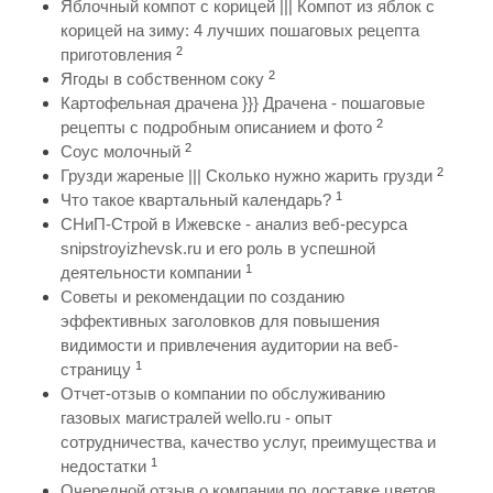
Яблочный компот с корицей ||| Компот из яблок с
корицей на зиму: 4 лучших пошаговых рецепта
2
приготовления
2
Ягоды в собственном соку
Картофельная драчена }}} Драчена - пошаговые
2
рецепты с подробным описанием и фото
2
Соус молочный
2
Грузди жареные ||| Сколько нужно жарить грузди
1
Что такое квартальный календарь?
СНиП-Строй в Ижевске - анализ веб-ресурса
snipstroyizhevsk.ru и его роль в успешной
1
деятельности компании
Советы и рекомендации по созданию
эффективных заголовков для повышения
видимости и привлечения аудитории на веб-
1
страницу
Отчет-отзыв о компании по обслуживанию
газовых магистралей wello.ru - опыт
сотрудничества, качество услуг, преимущества и
1
недостатки
Очередной отзыв о компании по доставке цветов