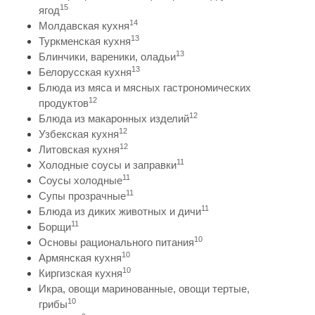
15
ягод
14
Молдавская кухня
13
Туркменская кухня
13
Блинчики, вареники, оладьи
13
Белорусская кухня
Блюда из мяса и мясных гастрономических
12
продуктов
12
Блюда из макаронных изделий
12
Узбекская кухня
12
Литовская кухня
11
Холодные соусы и заправки
11
Соусы холодные
11
Супы прозрачные
11
Блюда из диких животных и дичи
11
Борщи
10
Основы рационального питания
10
Армянская кухня
10
Киргизская кухня
Икра, овощи маринованные, овощи тертые,
10
грибы