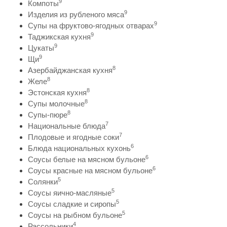
9
Компоты
9
Изделия из рубленого мяса
9
Супы на фруктово-ягодных отварах
9
Таджикская кухня
9
Цукаты
9
Щи
8
Азербайджанская кухня
8
Желе
8
Эстонская кухня
8
Супы молочные
8
Супы-пюре
7
Национальные блюда
7
Плодовые и ягодные соки
6
Блюда национальных кухонь
6
Соусы белые на мясном бульоне
6
Соусы красные на мясном бульоне
5
Солянки
5
Соусы яично-масляные
5
Соусы сладкие и сиропы
5
Соусы на рыбном бульоне
4
Рассольники