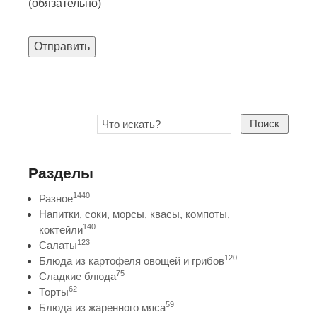
(обязательно)
Отправить
Поиск
Разделы
1440
Разное
Напитки, соки, морсы, квасы, компоты,
140
коктейли
123
Салаты
120
Блюда из картофеля овощей и грибов
75
Сладкие блюда
62
Торты
59
Блюда из жаренного мяса