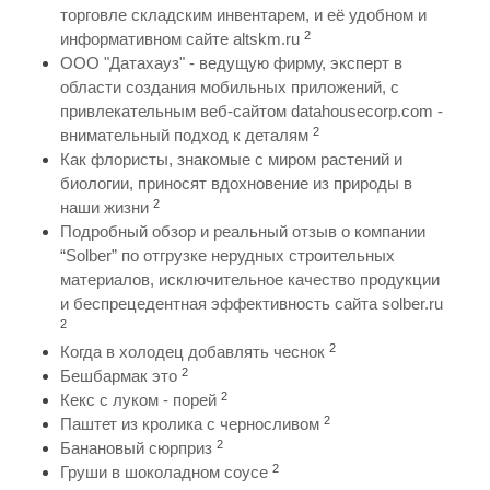
торговле складским инвентарем, и её удобном и
2
информативном сайте altskm.ru
ООО "Датахауз" - ведущую фирму, эксперт в
области создания мобильных приложений, с
привлекательным веб-сайтом datahousecorp.com -
2
внимательный подход к деталям
Как флористы, знакомые с миром растений и
биологии, приносят вдохновение из природы в
2
наши жизни
Подробный обзор и реальный отзыв о компании
“Solber” по отгрузке нерудных строительных
материалов, исключительное качество продукции
и беспрецедентная эффективность сайта solber.ru
2
2
Когда в холодец добавлять чеснок
2
Бешбармак это
2
Кекс с луком - порей
2
Паштет из кролика с черносливом
2
Банановый сюрприз
2
Груши в шоколадном соусе