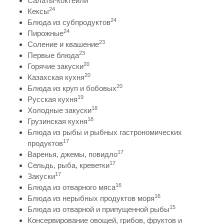
Салаты-коктейли
24
Кексы
24
Блюда из субпродуктов
24
Пирожные
23
Соление и квашение
23
Первые блюда
20
Горячие закуски
20
Казахская кухня
20
Блюда из круп и бобовых
19
Русская кухня
18
Холодные закуски
18
Грузинская кухня
Блюда из рыбы и рыбных гастрономических
17
продуктов
17
Варенья, джемы, повидло
17
Сельдь, рыба, креветки
17
Закуски
16
Блюда из отварного мяса
16
Блюда из нерыбных продуктов моря
15
Блюда из отварной и припущенной рыбы
Консервирование овощей, грибов, фруктов и