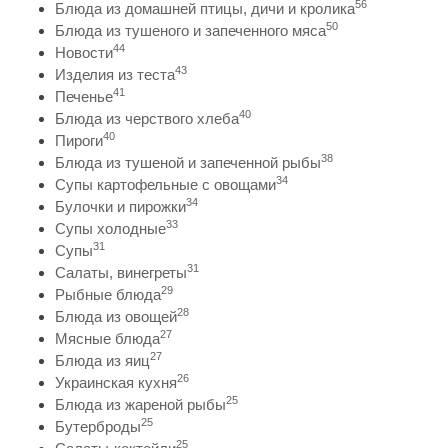
56
Блюда из домашней птицы, дичи и кролика
50
Блюда из тушеного и запеченного мяса
44
Новости
43
Изделия из теста
41
Печенье
40
Блюда из черствого хлеба
40
Пироги
38
Блюда из тушеной и запеченной рыбы
34
Супы картофельные с овощами
34
Булочки и пирожки
33
Супы холодные
31
Супы
31
Салаты, винегреты
29
Рыбные блюда
28
Блюда из овощей
27
Мясные блюда
27
Блюда из яиц
26
Украинская кухня
25
Блюда из жареной рыбы
25
Бутерброды
25