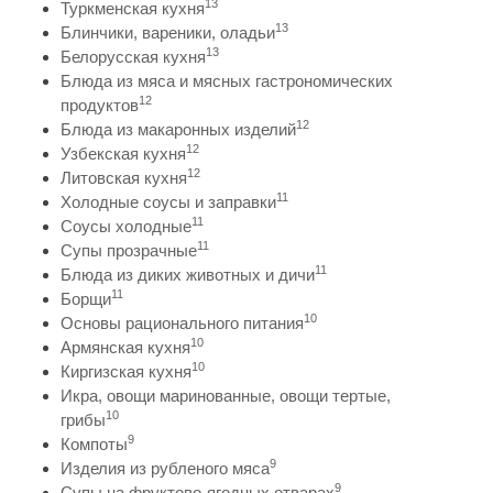
13
Туркменская кухня
13
Блинчики, вареники, оладьи
13
Белорусская кухня
Блюда из мяса и мясных гастрономических
12
продуктов
12
Блюда из макаронных изделий
12
Узбекская кухня
12
Литовская кухня
11
Холодные соусы и заправки
11
Соусы холодные
11
Супы прозрачные
11
Блюда из диких животных и дичи
11
Борщи
10
Основы рационального питания
10
Армянская кухня
10
Киргизская кухня
Икра, овощи маринованные, овощи тертые,
10
грибы
9
Компоты
9
Изделия из рубленого мяса
9
Супы на фруктово-ягодных отварах