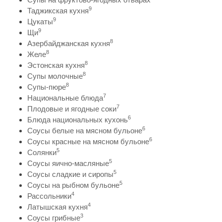
9
Таджикская кухня
9
Цукаты
9
Щи
8
Азербайджанская кухня
8
Желе
8
Эстонская кухня
8
Супы молочные
8
Супы-пюре
7
Национальные блюда
7
Плодовые и ягодные соки
6
Блюда национальных кухонь
6
Соусы белые на мясном бульоне
6
Соусы красные на мясном бульоне
5
Солянки
5
Соусы яично-масляные
5
Соусы сладкие и сиропы
5
Соусы на рыбном бульоне
4
Рассольники
4
Латышская кухня
3
Соусы грибные