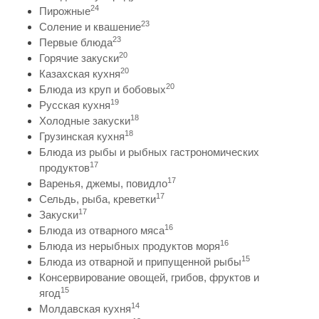
24
Пирожные
23
Соление и квашение
23
Первые блюда
20
Горячие закуски
20
Казахская кухня
20
Блюда из круп и бобовых
19
Русская кухня
18
Холодные закуски
18
Грузинская кухня
Блюда из рыбы и рыбных гастрономических
17
продуктов
17
Варенья, джемы, повидло
17
Сельдь, рыба, креветки
17
Закуски
16
Блюда из отварного мяса
16
Блюда из нерыбных продуктов моря
15
Блюда из отварной и припущенной рыбы
Консервирование овощей, грибов, фруктов и
15
ягод
14
Молдавская кухня