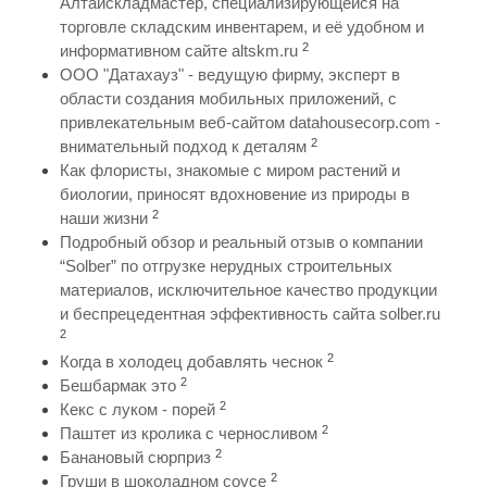
Алтайскладмастер, специализирующейся на
торговле складским инвентарем, и её удобном и
2
информативном сайте altskm.ru
ООО "Датахауз" - ведущую фирму, эксперт в
области создания мобильных приложений, с
привлекательным веб-сайтом datahousecorp.com -
2
внимательный подход к деталям
Как флористы, знакомые с миром растений и
биологии, приносят вдохновение из природы в
2
наши жизни
Подробный обзор и реальный отзыв о компании
“Solber” по отгрузке нерудных строительных
материалов, исключительное качество продукции
и беспрецедентная эффективность сайта solber.ru
2
2
Когда в холодец добавлять чеснок
2
Бешбармак это
2
Кекс с луком - порей
2
Паштет из кролика с черносливом
2
Банановый сюрприз
2
Груши в шоколадном соусе