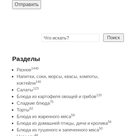
Отправить
Поиск
Разделы
1440
Разное
Напитки, соки, морсы, квасы, компоты,
140
коктейли
123
Салаты
120
Блюда из картофеля овощей и грибов
75
Сладкие блюда
62
Торты
59
Блюда из жаренного мяса
56
Блюда из домашней птицы, дичи и кролика
50
Блюда из тушеного и запеченного мяса
44