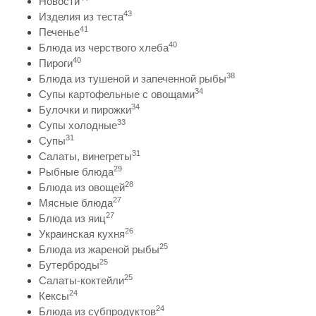
Новости
43
Изделия из теста
41
Печенье
40
Блюда из черствого хлеба
40
Пироги
38
Блюда из тушеной и запеченной рыбы
34
Супы картофельные с овощами
34
Булочки и пирожки
33
Супы холодные
31
Супы
31
Салаты, винегреты
29
Рыбные блюда
28
Блюда из овощей
27
Мясные блюда
27
Блюда из яиц
26
Украинская кухня
25
Блюда из жареной рыбы
25
Бутерброды
25
Салаты-коктейли
24
Кексы
24
Блюда из субпродуктов