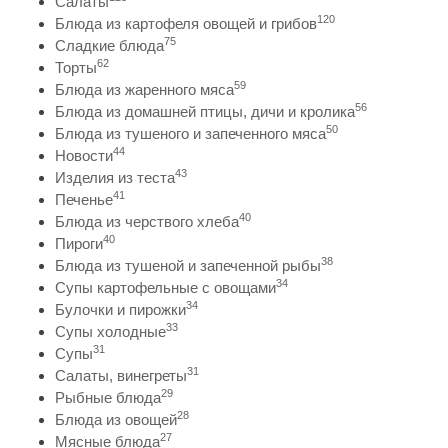
Салаты
120
Блюда из картофеля овощей и грибов
75
Сладкие блюда
62
Торты
59
Блюда из жаренного мяса
56
Блюда из домашней птицы, дичи и кролика
50
Блюда из тушеного и запеченного мяса
44
Новости
43
Изделия из теста
41
Печенье
40
Блюда из черствого хлеба
40
Пироги
38
Блюда из тушеной и запеченной рыбы
34
Супы картофельные с овощами
34
Булочки и пирожки
33
Супы холодные
31
Супы
31
Салаты, винегреты
29
Рыбные блюда
28
Блюда из овощей
27
Мясные блюда