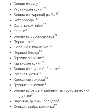
27
Блюда из яиц
26
Украинская кухня
25
Блюда из жареной рыбы
25
Бутерброды
25
Салаты-коктейли
24
Кексы
24
Блюда из субпродуктов
24
Пирожные
23
Соление и квашение
23
Первые блюда
20
Горячие закуски
20
Казахская кухня
20
Блюда из круп и бобовых
19
Русская кухня
18
Холодные закуски
18
Грузинская кухня
Блюда из рыбы и рыбных гастрономических
17
продуктов
17
Варенья, джемы, повидло
17
Сельдь, рыба, креветки