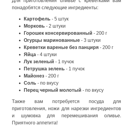
Для приготовления оливье с креветками вам
понадобятся следующие ингредиенты:
Картофель
- 5 штук
Морковь
- 2 штуки
Горошек консервированный
- 200 г
Огурцы маринованные
- 3 штуки
Креветки вареные без панциря
- 200 г
Яйца
- 4 штуки
Лук зеленый
- 1 пучок
Петрушка зелень
- 1 пучок
Майонез
- 200 г
Соль
- по вкусу
Перец черный молотый
- по вкусу
Также вам потребуется посуда для
приготовления, ножи для нарезки ингредиентов
и шумовка для перемешивания оливье.
Приятного аппетита!