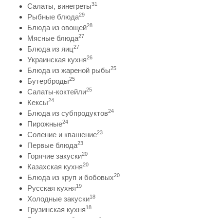
31
Салаты, винегреты
29
Рыбные блюда
28
Блюда из овощей
27
Мясные блюда
27
Блюда из яиц
26
Украинская кухня
25
Блюда из жареной рыбы
25
Бутерброды
25
Салаты-коктейли
24
Кексы
24
Блюда из субпродуктов
24
Пирожные
23
Соление и квашение
23
Первые блюда
20
Горячие закуски
20
Казахская кухня
20
Блюда из круп и бобовых
19
Русская кухня
18
Холодные закуски
18
Грузинская кухня