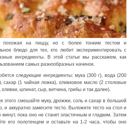
а, похожая на пиццу, но с более тонким тестом и
ьное блюдо для тех, кто любит экспериментировать с
азные ингредиенты. В этой статье мы расскажем, как
льзованием самых разнообразных начинок.
бятся следующие ингредиенты: мука (300 г), вода (200
а), сахар (1 чайная ложка), оливковое масло (2 столовые
ливки, шпинат, сыр, ветчина, грибы и так далее).
ля этого смешайте муку, дрожжи, соль и сахар в большой
, и аккуратно замесите тесто. Выложите тесто на стол и
 минут, пока оно не станет эластичным и гладким. Затем
йте его полотенцем и оставьте на 1-2 часа, чтобы оно