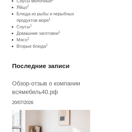
Соусы молочные
2
Яйцо
Блюда из рыбы и нерыбных
1
продуктов моря
1
Соусы
1
Домашние заготовки
1
Мясо
1
Вторые блюда
Последние записи
Обзор-отзыв о компании
всямебель40.рф
20/07/2026