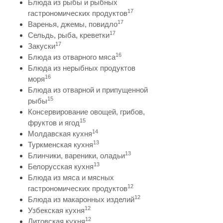
Блюда из рыбы и рыбных
17
гастрономических продуктов
17
Варенья, джемы, повидло
17
Сельдь, рыба, креветки
17
Закуски
16
Блюда из отварного мяса
Блюда из нерыбных продуктов
16
моря
Блюда из отварной и припущенной
15
рыбы
Консервирование овощей, грибов,
15
фруктов и ягод
14
Молдавская кухня
13
Туркменская кухня
13
Блинчики, вареники, оладьи
13
Белорусская кухня
Блюда из мяса и мясных
12
гастрономических продуктов
12
Блюда из макаронных изделий
12
Узбекская кухня
12
Литовская кухня