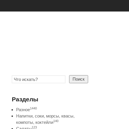
Поиск
Разделы
1440
Разное
Напитки, соки, морсы, квасы,
140
компоты, коктейли
123
Салаты