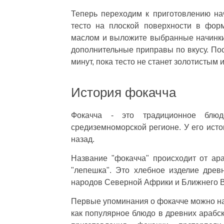
Теперь переходим к приготовлению нач
тесто на плоской поверхности в фор
маслом и выложите выбранные начинки
дополнительные приправы по вкусу. Пос
минут, пока тесто не станет золотистым 
История фокачча
Фокачча - это традиционное блюд
средиземноморской регионе. У его исто
назад.
Название "фокачча" происходит от арабского слова "فوغرة" (fugǧah)
"лепешка". Это хлебное изделие дре
народов Северной Африки и Ближнего В
Первые упоминания о фокачче можно най
как популярное блюдо в древних арабс