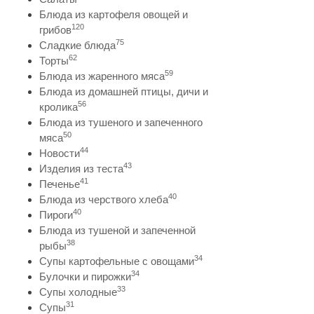
Блюда из картофеля овощей и
120
грибов
75
Сладкие блюда
62
Торты
59
Блюда из жаренного мяса
Блюда из домашней птицы, дичи и
56
кролика
Блюда из тушеного и запеченного
50
мяса
44
Новости
43
Изделия из теста
41
Печенье
40
Блюда из черствого хлеба
40
Пироги
Блюда из тушеной и запеченной
38
рыбы
34
Супы картофельные с овощами
34
Булочки и пирожки
33
Супы холодные
31
Супы