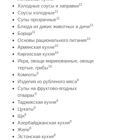
11
Холодные соусы и заправки
11
Соусы холодные
11
Супы прозрачные
11
Блюда из диких животных и дичи
11
Борщи
10
Основы рационального питания
10
Армянская кухня
10
Киргизская кухня
Икра, овощи маринованные, овощи
10
тертые, грибы
9
Компоты
9
Изделия из рубленого мяса
Супы на фруктово-ягодных
9
отварах
9
Таджикская кухня
9
Цукаты
9
Щи
8
Азербайджанская кухня
8
Желе
8
Эстонская кухня