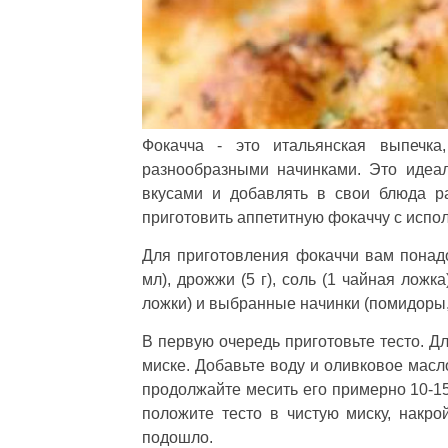
Фокачча - это итальянская выпечк
разнообразными начинками. Это идеал
вкусами и добавлять в свои блюда р
приготовить аппетитную фокаччу с испо
Для приготовления фокаччи вам понадо
мл), дрожжи (5 г), соль (1 чайная ложк
ложки) и выбранные начинки (помидоры, о
В первую очередь приготовьте тесто. Д
миске. Добавьте воду и оливковое масло
продолжайте месить его примерно 10-15
положите тесто в чистую миску, накро
подошло.