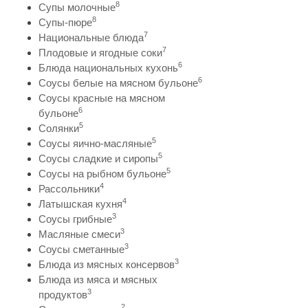
8
Супы молочные
8
Супы-пюре
7
Национальные блюда
7
Плодовые и ягодные соки
6
Блюда национальных кухонь
6
Соусы белые на мясном бульоне
Соусы красные на мясном
6
бульоне
5
Солянки
5
Соусы яично-масляные
5
Соусы сладкие и сиропы
5
Соусы на рыбном бульоне
4
Рассольники
4
Латышская кухня
3
Соусы грибные
3
Масляные смеси
3
Соусы сметанные
3
Блюда из мясных консервов
Блюда из мяса и мясных
3
продуктов
2