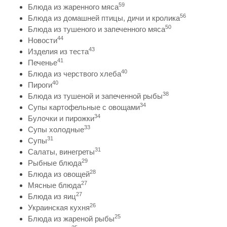
59
Блюда из жаренного мяса
56
Блюда из домашней птицы, дичи и кролика
50
Блюда из тушеного и запеченного мяса
44
Новости
43
Изделия из теста
41
Печенье
40
Блюда из черствого хлеба
40
Пироги
38
Блюда из тушеной и запеченной рыбы
34
Супы картофельные с овощами
34
Булочки и пирожки
33
Супы холодные
31
Супы
31
Салаты, винегреты
29
Рыбные блюда
28
Блюда из овощей
27
Мясные блюда
27
Блюда из яиц
26
Украинская кухня
25
Блюда из жареной рыбы