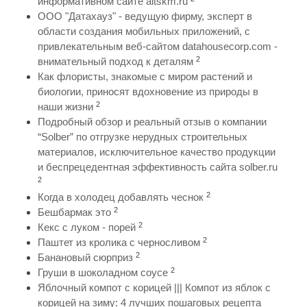
информативном сайте altskm.ru
ООО "Датахауз" - ведущую фирму, эксперт в
области создания мобильных приложений, с
привлекательным веб-сайтом datahousecorp.com -
2
внимательный подход к деталям
Как флористы, знакомые с миром растений и
биологии, приносят вдохновение из природы в
2
наши жизни
Подробный обзор и реальный отзыв о компании
“Solber” по отгрузке нерудных строительных
материалов, исключительное качество продукции
и беспрецедентная эффективность сайта solber.ru
2
2
Когда в холодец добавлять чеснок
2
Бешбармак это
2
Кекс с луком - порей
2
Паштет из кролика с черносливом
2
Банановый сюрприз
2
Груши в шоколадном соусе
Яблочный компот с корицей ||| Компот из яблок с
корицей на зиму: 4 лучших пошаговых рецепта