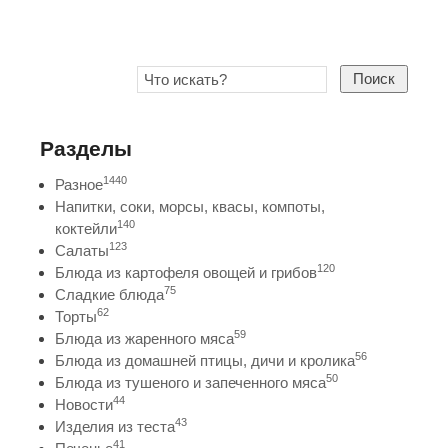
Поиск
Разделы
1440
Разное
Напитки, соки, морсы, квасы, компоты,
140
коктейли
123
Салаты
120
Блюда из картофеля овощей и грибов
75
Сладкие блюда
62
Торты
59
Блюда из жаренного мяса
56
Блюда из домашней птицы, дичи и кролика
50
Блюда из тушеного и запеченного мяса
44
Новости
43
Изделия из теста
41