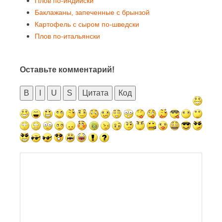
Плов по-индийски
Баклажаны, запеченные с брынзой
Картофель с сыром по-шведски
Плов по-итальянски
Оставьте комментарий!
B
I
U
S
Цитата
Код