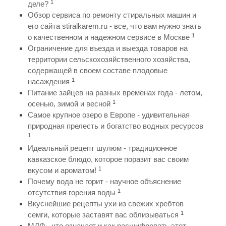
1
деле?
Обзор сервиса по ремонту стиральных машин и
его сайта stiralkarem.ru - все, что вам нужно знать
1
о качественном и надежном сервисе в Москве
Ограничение для въезда и выезда товаров на
территории сельскохозяйственного хозяйства,
содержащей в своем составе плодовые
1
насаждения
Питание зайцев на разных временах года - летом,
1
осенью, зимой и весной
Самое крупное озеро в Европе - удивительная
природная прелесть и богатство водных ресурсов
1
Идеальный рецепт шулюм - традиционное
кавказское блюдо, которое поразит вас своим
1
вкусом и ароматом!
Почему вода не горит - научное объяснение
1
отсутствия горения воды
Вкуснейшие рецепты ухи из свежих хребтов
1
семги, которые заставят вас облизываться
МДФ - что означает и как расшифровать этот