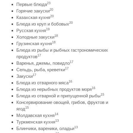
23
Первые блюда
20
Горячие закуски
20
Казахская кухня
20
Блюда из круп и бобовых
19
Русская кухня
18
Холодные закуски
18
Грузинская кухня
Блюда из рыбы и рыбных гастрономических
17
продуктов
17
Варенья, джемы, повидло
17
Сельдь, рыба, креветки
17
Закуски
16
Блюда из отварного мяса
16
Блюда из нерыбных продуктов моря
15
Блюда из отварной и припущенной рыбы
Консервирование овощей, грибов, фруктов и
15
ягод
14
Молдавская кухня
13
Туркменская кухня
13
Блинчики, вареники, оладьи