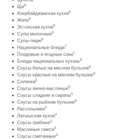
9
Щи
8
Азербайджанская кухня
8
Желе
8
Эстонская кухня
8
Супы молочные
8
Супы-пюре
7
Национальные блюда
7
Плодовые и ягодные соки
6
Блюда национальных кухонь
6
Соусы белые на мясном бульоне
6
Соусы красные на мясном бульоне
5
Солянки
5
Соусы яично-масляные
5
Соусы сладкие и сиропы
5
Соусы на рыбном бульоне
4
Рассольники
4
Латышская кухня
3
Соусы грибные
3
Масляные смеси
3
Соусы сметанные