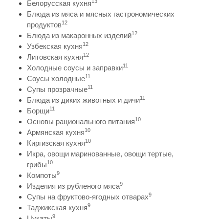
13
Белорусская кухня
Блюда из мяса и мясных гастрономических
12
продуктов
12
Блюда из макаронных изделий
12
Узбекская кухня
12
Литовская кухня
11
Холодные соусы и заправки
11
Соусы холодные
11
Супы прозрачные
11
Блюда из диких животных и дичи
11
Борщи
10
Основы рационального питания
10
Армянская кухня
10
Киргизская кухня
Икра, овощи маринованные, овощи тертые,
10
грибы
9
Компоты
9
Изделия из рубленого мяса
9
Супы на фруктово-ягодных отварах
9
Таджикская кухня
9
Цукаты