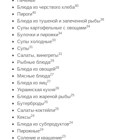
Печенье
40
Блюда из черствого хлеба
40
Пироги
38
Блюда из тушеной и запеченной рыбы
34
Супы картофельные с овощами
34
Булочки и пирожки
33
Супы холодные
31
Супы
31
Салаты, винегреты
29
Рыбные блюда
28
Блюда из овощей
27
Мясные блюда
27
Блюда из яиц
26
Украинская кухня
25
Блюда из жареной рыбы
25
Бутерброды
25
Салаты-коктейли
24
Кексы
24
Блюда из субпродуктов
24
Пирожные
23
Соление и квашение