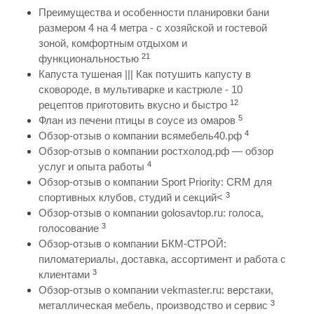
Преимущества и особенности планировки бани
размером 4 на 4 метра - с хозяйской и гостевой
зоной, комфортным отдыхом и
21
функциональностью
Капуста тушеная ||| Как потушить капусту в
сковороде, в мультиварке и кастрюле - 10
12
рецептов приготовить вкусно и быстро
5
Флан из печени птицы в соусе из омаров
4
Обзор-отзыв о компании всямебель40.рф
Обзор-отзыв о компании ростхолод.рф — обзор
4
услуг и опыта работы
Обзор-отзыв о компании Sport Priority: CRM для
3
спортивных клубов, студий и секций<
Обзор-отзыв о компании golosavtop.ru: голоса,
3
голосование
Обзор-отзыв о компании БКМ-СТРОЙ:
пиломатериалы, доставка, ассортимент и работа с
3
клиентами
Обзор-отзыв о компании vekmaster.ru: верстаки,
3
металлическая мебель, производство и сервис