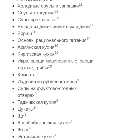
11
Холодные соусы и заправки
11
Соусы холодные
11
Супы прозрачные
11
Блюда из диких животных и дичи
11
Борщи
10
Основы рационального питания
10
Армянская кухня
10
Киргизская кухня
Икра, овощи маринованные, овощи
10
тертые, грибы
9
Компоты
9
Изделия из рубленого мяса
Супы на фруктово-ягодных
9
отварах
9
Таджикская кухня
9
Цукаты
9
Щи
8
Азербайджанская кухня
8
Желе
8
Эстонская кухня