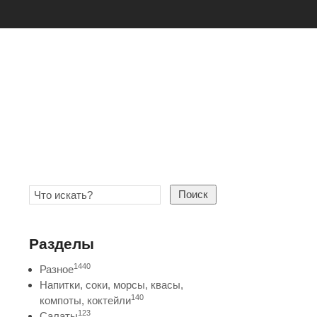
Поиск
Разделы
1440
Разное
Напитки, соки, морсы, квасы,
140
компоты, коктейли
123
Салаты