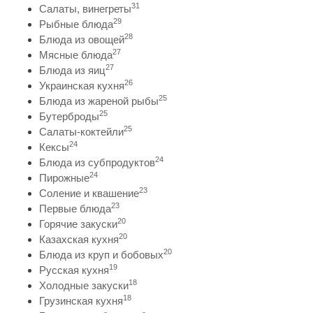
31
Салаты, винегреты
29
Рыбные блюда
28
Блюда из овощей
27
Мясные блюда
27
Блюда из яиц
26
Украинская кухня
25
Блюда из жареной рыбы
25
Бутерброды
25
Салаты-коктейли
24
Кексы
24
Блюда из субпродуктов
24
Пирожные
23
Соление и квашение
23
Первые блюда
20
Горячие закуски
20
Казахская кухня
20
Блюда из круп и бобовых
19
Русская кухня
18
Холодные закуски
18
Грузинская кухня