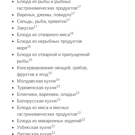
Блюда из рыбы и рыбных
17
гастрономических продуктов
17
Варенья, джемы, повидло
17
Сельдь, рыба, креветки
17
Закуски
16
Блюда из отварного мяса
Блюда из нерыбных продуктов
16
моря
Блюда из отварной и припущенной
15
рыбы
Консервирование овощей, грибов,
15
фруктов и ягод
14
Молдавская кухня
13
Туркменская кухня
13
Блинчики, вареники, оладьи
13
Белорусская кухня
Блюда из мяса и мясных
12
гастрономических продуктов
12
Блюда из макаронных изделий
12
Узбекская кухня
12
Литовская кухня