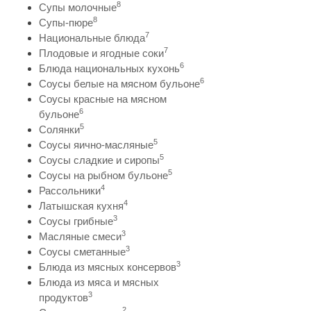
8
Супы молочные
8
Супы-пюре
7
Национальные блюда
7
Плодовые и ягодные соки
6
Блюда национальных кухонь
6
Соусы белые на мясном бульоне
Соусы красные на мясном
6
бульоне
5
Солянки
5
Соусы яично-масляные
5
Соусы сладкие и сиропы
5
Соусы на рыбном бульоне
4
Рассольники
4
Латышская кухня
3
Соусы грибные
3
Масляные смеси
3
Соусы сметанные
3
Блюда из мясных консервов
Блюда из мяса и мясных
3
продуктов
2