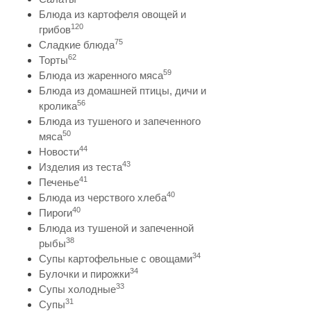
Блюда из картофеля овощей и
120
грибов
75
Сладкие блюда
62
Торты
59
Блюда из жаренного мяса
Блюда из домашней птицы, дичи и
56
кролика
Блюда из тушеного и запеченного
50
мяса
44
Новости
43
Изделия из теста
41
Печенье
40
Блюда из черствого хлеба
40
Пироги
Блюда из тушеной и запеченной
38
рыбы
34
Супы картофельные с овощами
34
Булочки и пирожки
33
Супы холодные
31
Супы