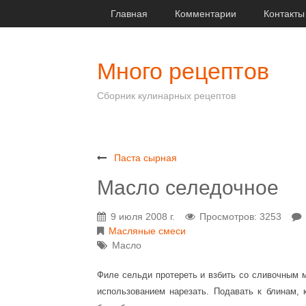
Главная
Комментарии
Контакты
Много рецептов
Сборник кулинарных рецептов
Паста сырная
Масло селедочное
9 июля 2008 г.
Просмотров: 3253
Масляные смеси
Масло
Филе сельди протереть и взбить со сливочным 
использованием нарезать. Подавать к блинам, 