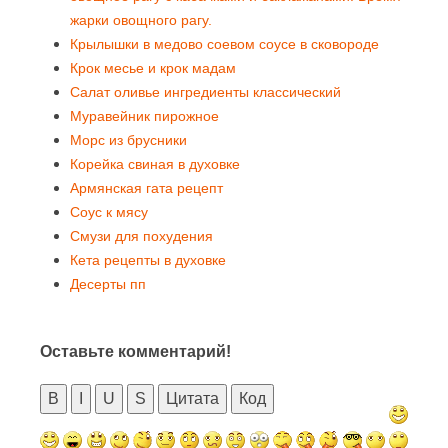
жарки овощного рагу.
Крылышки в медово соевом соусе в сковороде
Крок месье и крок мадам
Салат оливье ингредиенты классический
Муравейник пирожное
Морс из брусники
Корейка свиная в духовке
Армянская гата рецепт
Соус к мясу
Смузи для похудения
Кета рецепты в духовке
Десерты пп
Оставьте комментарий!
B
I
U
S
Цитата
Код