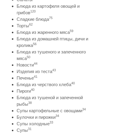
Блюда из картофеля овощей и
120
грибов
75
Сладкие блюда
62
Торты
59
Блюда из жаренного мяса
Блюда из домашней птицы, дичи и
56
кролика
Блюда из тушеного и запеченного
50
мяса
44
Новости
43
Изделия из теста
41
Печенье
40
Блюда из черствого хлеба
40
Пироги
Блюда из тушеной и запеченной
38
рыбы
34
Супы картофельные с овощами
34
Булочки и пирожки
33
Супы холодные
31
Супы