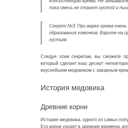
консистенцию крема. Не забывайте
пока смесь не станет густой и пы
Секрет №3:
При варке крема очень
образования комочков. Варите на с
густым.
Следуя этим секретам, вы сможете п
который сделает ваш десерт неповтор
вкуснейшим медовиком с заварным кре
История медовика
Древние корни
История медовика, одного из самых поп
Его корни уходят в древние времена, ко