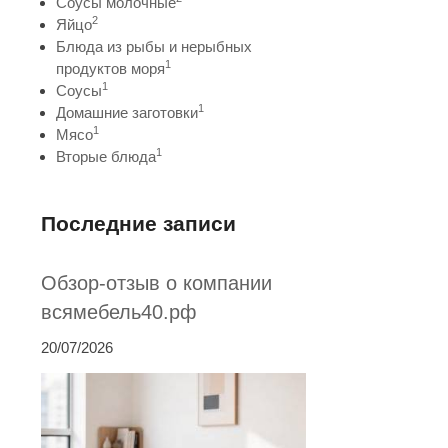
Соусы молочные
2
Яйцо
Блюда из рыбы и нерыбных
1
продуктов моря
1
Соусы
1
Домашние заготовки
1
Мясо
1
Вторые блюда
Последние записи
Обзор-отзыв о компании
всямебель40.рф
20/07/2026