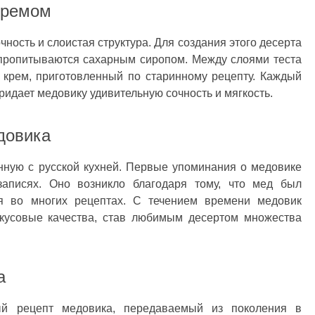
кремом
ность и слоистая структура. Для создания этого десерта
е пропитываются сахарным сиропом. Между слоями теста
 крем, приготовленный по старинному рецепту. Каждый
придает медовику удивительную сочность и мягкость.
довика
нную с русской кухней. Первые упоминания о медовике
аписях. Оно возникло благодаря тому, что мед был
я во многих рецептах. С течением времени медовик
кусовые качества, став любимым десертом множества
а
ый рецепт медовика, передаваемый из поколения в