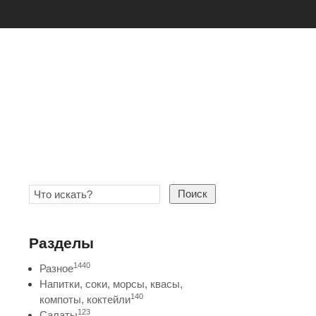
Поиск
Разделы
1440
Разное
Напитки, соки, морсы, квасы,
140
компоты, коктейли
123
Салаты