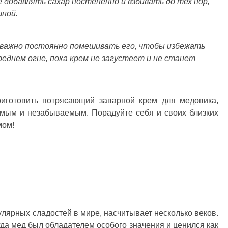
 добавлять сахар постепенно и взбивать до тех пор,
шной.
 важно постоянно помешивать его, чтобы избежать
реднем огне, пока крем не загустеет и не станет
риготовить потрясающий заварной крем для медовика,
имым и незабываемым. Порадуйте себя и своих близких
мом!
улярных сладостей в мире, насчитывает несколько веков.
гда мед был обладателем особого значения и ценился как