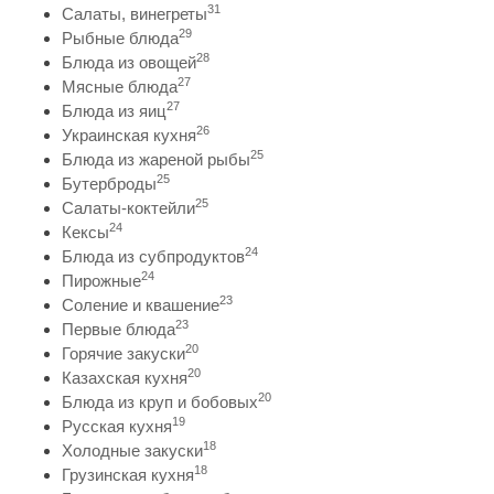
31
Салаты, винегреты
29
Рыбные блюда
28
Блюда из овощей
27
Мясные блюда
27
Блюда из яиц
26
Украинская кухня
25
Блюда из жареной рыбы
25
Бутерброды
25
Салаты-коктейли
24
Кексы
24
Блюда из субпродуктов
24
Пирожные
23
Соление и квашение
23
Первые блюда
20
Горячие закуски
20
Казахская кухня
20
Блюда из круп и бобовых
19
Русская кухня
18
Холодные закуски
18
Грузинская кухня