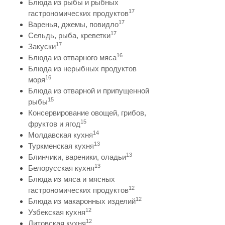
Блюда из рыбы и рыбных
17
гастрономических продуктов
17
Варенья, джемы, повидло
17
Сельдь, рыба, креветки
17
Закуски
16
Блюда из отварного мяса
Блюда из нерыбных продуктов
16
моря
Блюда из отварной и припущенной
15
рыбы
Консервирование овощей, грибов,
15
фруктов и ягод
14
Молдавская кухня
13
Туркменская кухня
13
Блинчики, вареники, оладьи
13
Белорусская кухня
Блюда из мяса и мясных
12
гастрономических продуктов
12
Блюда из макаронных изделий
12
Узбекская кухня
12
Литовская кухня