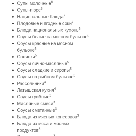
8
Супы молочные
8
Супы-пюре
7
Национальные блюда
7
Плодовые и ягодные соки
6
Блюда национальных кухонь
6
Соусы белые на мясном бульоне
Соусы красные на мясном
6
бульоне
5
Солянки
5
Соусы яично-масляные
5
Соусы сладкие и сиропы
5
Соусы на рыбном бульоне
4
Рассольники
4
Латышская кухня
3
Соусы грибные
3
Масляные смеси
3
Соусы сметанные
3
Блюда из мясных консервов
Блюда из мяса и мясных
3
продуктов
2