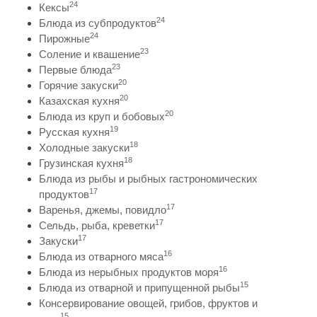
24
Кексы
24
Блюда из субпродуктов
24
Пирожные
23
Соление и квашение
23
Первые блюда
20
Горячие закуски
20
Казахская кухня
20
Блюда из круп и бобовых
19
Русская кухня
18
Холодные закуски
18
Грузинская кухня
Блюда из рыбы и рыбных гастрономических
17
продуктов
17
Варенья, джемы, повидло
17
Сельдь, рыба, креветки
17
Закуски
16
Блюда из отварного мяса
16
Блюда из нерыбных продуктов моря
15
Блюда из отварной и припущенной рыбы
Консервирование овощей, грибов, фруктов и
15