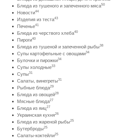
50
Блюда из тушеного и запеченного мяса
44
Новости
43
Изделия из теста
41
Печенье
40
Блюда из черствого хлеба
40
Пироги
38
Блюда из тушеной и запеченной рыбы
34
Супы картофельные с овощами
34
Булочки и пирожки
33
Супы холодные
31
Супы
31
Салаты, винегреты
29
Рыбные блюда
28
Блюда из овощей
27
Мясные блюда
27
Блюда из яиц
26
Украинская кухня
25
Блюда из жареной рыбы
25
Бутерброды
25
Салаты-коктейли