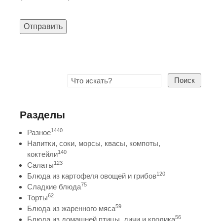
Отправить
Поиск
Разделы
1440
Разное
Напитки, соки, морсы, квасы, компоты,
140
коктейли
123
Салаты
120
Блюда из картофеля овощей и грибов
75
Сладкие блюда
62
Торты
59
Блюда из жаренного мяса
56
Блюда из домашней птицы, дичи и кролика